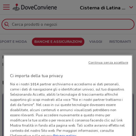
Cisterna di Latina - 04012
SPORT E MODA
BANCHE E ASSICURAZIONI
VIAGGI
RISTORANTI
Findomestic Cisterna di Latina: Volantino, Orari di apertura e
Continua senza accettare
Indirizzi
Ci importa della tua privacy
Ultime offerte del volantino Findomestic
Noi e i nostri
1014
partner archiviamo e accediamo ai dati personali,
come i dati di navigazione gli o identificatori univoci, sul tuo dispositivo.
Selezionando Accetto, abiliti le tecnologie di tracciamento affinché
supportino gli scopi mostrati alla voce "Noi e i nostri partner trattiamo i
dati da fornire". Nel caso in cui queste tecnologie dovessero essere
disabilitate, alcuni contenuti e annunci visualizzati potrebbero non
essere rilevanti. Puoi accedere nuovamente a questo menu per
modificare le tue scelte o per revocare il consenso facendo clic sul link
Mostra finalità in fondo alla pagina web. Tali scelte avranno effetto nel
contesto del nostro Sito web. Per maggiori informazioni, consulta
l'Informativa sulla privacy.
Privacy policy