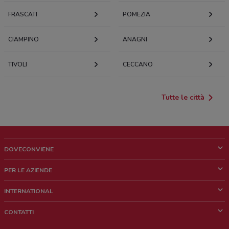
FRASCATI
POMEZIA
CIAMPINO
ANAGNI
TIVOLI
CECCANO
Tutte le città
DOVECONVIENE
Cos'è DoveConviene
PER LE AZIENDE
Chi siamo
Cosa facciamo
INTERNATIONAL
News e media
Richieste commerciali e marketing
Brazil
CONTATTI
Lavora con noi
Mexico
Segnalazione punto vendita