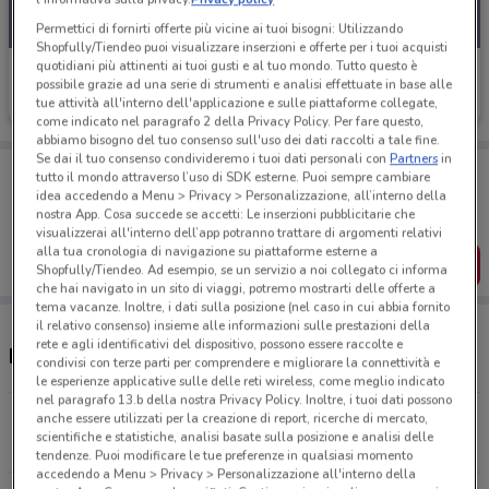
Permettici di fornirti offerte più vicine ai tuoi bisogni: Utilizzando
Shopfully/Tiendeo puoi visualizzare inserzioni e offerte per i tuoi acquisti
quotidiani più attinenti ai tuoi gusti e al tuo mondo. Tutto questo è
Findomestic
possibile grazie ad una serie di strumenti e analisi effettuate in base alle
tue attività all'interno dell'applicazione e sulle piattaforme collegate,
Scade il 03/09
15 km
come indicato nel paragrafo 2 della Privacy Policy. Per fare questo,
abbiamo bisogno del tuo consenso sull'uso dei dati raccolti a tale fine.
Se dai il tuo consenso condivideremo i tuoi dati personali con
Partners
in
Porta DoveConviene sempre con te!
tutto il mondo attraverso l’uso di SDK esterne. Puoi sempre cambiare
Puoi trovare le migliori offerte dei negozi vicino a te,
idea accedendo a Menu > Privacy > Personalizzazione, all’interno della
salvarle e creare la tua lista del risparmio, comodamente
nostra App. Cosa succede se accetti: Le inserzioni pubblicitarie che
dal tuo cellulare.
visualizzerai all'interno dell’app potranno trattare di argomenti relativi
alla tua cronologia di navigazione su piattaforme esterne a
SCARICA L’APP
Shopfully/Tiendeo. Ad esempio, se un servizio a noi collegato ci informa
che hai navigato in un sito di viaggi, potremo mostrarti delle offerte a
tema vacanze. Inoltre, i dati sulla posizione (nel caso in cui abbia fornito
il relativo consenso) insieme alle informazioni sulle prestazioni della
rete e agli identificativi del dispositivo, possono essere raccolte e
Negozi Findomestic a Cisterna di Latina
condivisi con terze parti per comprendere e migliorare la connettività e
le esperienze applicative sulle delle reti wireless, come meglio indicato
nel paragrafo 13.b della nostra Privacy Policy. Inoltre, i tuoi dati possono
Via Carturan, 37 Latina
anche essere utilizzati per la creazione di report, ricerche di mercato,
scientifiche e statistiche, analisi basate sulla posizione e analisi delle
15 km
CHIUSO
tendenze. Puoi modificare le tue preferenze in qualsiasi momento
accedendo a Menu > Privacy > Personalizzazione all'interno della