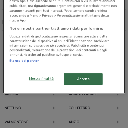
nostra App. Cosa succede se rifiuti: Continuerai a visualizzare annunci
Tutti i negozi Findomestic
pubblicitari, ma riguarderanno argomenti generici e probabilmente non
saranno rilevanti per i tuoi interessi. Potrai sempre cambiare idea
accedendo a Menu > Privacy > Personalizzazione all'interno della
nostra App.
Findomestic, offerte e negozi
Noi e i nostri partner trattiamo i dati per fornire:
Utilizzare dati di geolocalizzazione precisi. Scansione attiva delle
caratteristiche del dispositivo ai fini dell’identificazione. Archiviare
informazioni su dispositivo e/o accedervi. Pubblicità e contenuti
personalizzati, misurazione delle prestazioni dei contenuti e degli
Offerte volantini e cataloghi per città nelle vicinanze
annunci, ricerche sul pubblico, sviluppo di servizi.
Elenco dei partner
CISTERNA DI LATINA
VELLETRI
Mostra finalità
Accetto
LATINA
APRILIA
ARICCIA
ALBANO LAZIALE
NETTUNO
COLLEFERRO
VALMONTONE
ANZIO