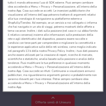
tutto il mondo attraverso l’uso di SDK esterne. Puoi sempre cambiare
idea accedendo a Menu > Privacy > Personalizzazione, all’interno della
nostra App. Cosa succede se accetti: Le inserzioni pubblicitarie che
visualizzerai all'interno dell’app potranno trattare di argomenti relativi
alla tua cronologia di navigazione su piattaforme esterne a
Shopfully/Tiendeo. Ad esempio, se un servizio a noi collegato ci informa
che hai navigato in un sito di viaggi, potremo mostrarti delle offerte a
tema vacanze. Inoltre, i dati sulla posizione (nel caso in cui abbia fornito
il relativo consenso) insieme alle informazioni sulle prestazioni della
rete e agli identificativi del dispositivo, possono essere raccolte e
condivisi con terze parti per comprendere e migliorare la connettività e
le esperienze applicative sulle delle reti wireless, come meglio indicato
nel paragrafo 13.b della nostra Privacy Policy. Inoltre, i tuoi dati possono
anche essere utilizzati per la creazione di report, ricerche di mercato,
scientifiche e statistiche, analisi basate sulla posizione e analisi delle
tendenze. Puoi modificare le tue preferenze in qualsiasi momento
accedendo a Menu > Privacy > Personalizzazione all'interno della
nostra App. Cosa succede se rifiuti: Continuerai a visualizzare annunci
pubblicitari, ma riguarderanno argomenti generici e probabilmente non
saranno rilevanti per i tuoi interessi. Potrai sempre cambiare idea
accedendo a Menu > Privacy > Personalizzazione all'interno della
nostra App.
Noi e i nostri partner trattiamo i dati per fornire:
Utilizzare dati di geolocalizzazione precisi. Scansione attiva delle
Offerte simili di Unieuro
caratteristiche del dispositivo ai fini dell’identificazione. Archiviare