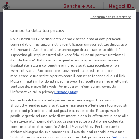
Banche e Assicurazioni
Negozi IBL
Continua senza accettare
Ci importa della tua privacy
Noi e i nostri
1012
partner archiviamo e accediamo ai dati personali,
come i dati di navigazione gli o identificatori univoci, sul tuo dispositivo.
Selezionando Accetto, abiliti le tecnologie di tracciamento affinché
supportino gli scopi mostrati alla voce "Noi e i nostri partner trattiamo i
dati da fornire". Nel caso in cui queste tecnologie dovessero essere
disabilitate, alcuni contenuti e annunci visualizzati potrebbero non
essere rilevanti. Puoi accedere nuovamente a questo menu per
modificare le tue scelte o per revocare il consenso facendo clic sul link
Mostra finalità in fondo alla pagina web. Tali scelte avranno effetto nel
contesto del nostro Sito web. Per maggiori informazioni, consulta
l'Informativa sulla privacy.
Privacy policy
Permettici di fornirti offerte più vicine ai tuoi bisogni: Utilizzando
Shopfully/Tiendeo puoi visualizzare inserzioni e offerte per i tuoi acquisti
quotidiani più attinenti ai tuoi gusti e al tuo mondo. Tutto questo è
possibile grazie ad una serie di strumenti e analisi effettuate in base alle
tue attività all'interno dell'applicazione e sulle piattaforme collegate,
come indicato nel paragrafo 2 della Privacy Policy. Per fare questo,
abbiamo bisogno del tuo consenso sull'uso dei dati raccolti a tale fine.
Se dai il tuo consenso condivideremo i tuoi dati personali con
Partners
in