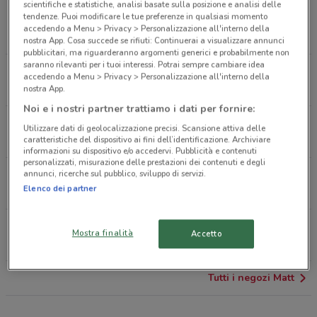
Viale Fulvio Testi Angolo Via Giuseppe Sirtori
scientifiche e statistiche, analisi basate sulla posizione e analisi delle
tendenze. Puoi modificare le tue preferenze in qualsiasi momento
Cinisello Balsamo
accedendo a Menu > Privacy > Personalizzazione all'interno della
1 km
APERTO
nostra App. Cosa succede se rifiuti: Continuerai a visualizzare annunci
pubblicitari, ma riguarderanno argomenti generici e probabilmente non
saranno rilevanti per i tuoi interessi. Potrai sempre cambiare idea
Viale Brianza, 2 Cinisello Balsamo
accedendo a Menu > Privacy > Personalizzazione all'interno della
1.2 km
APERTO
nostra App.
Noi e i nostri partner trattiamo i dati per fornire:
Via Fratelli Bandiera MuggiÃ²
Utilizzare dati di geolocalizzazione precisi. Scansione attiva delle
2.2 km
CHIUSO
caratteristiche del dispositivo ai fini dell’identificazione. Archiviare
informazioni su dispositivo e/o accedervi. Pubblicità e contenuti
personalizzati, misurazione delle prestazioni dei contenuti e degli
annunci, ricerche sul pubblico, sviluppo di servizi.
Via Varese, 4 Paderno Dugnano
Elenco dei partner
3.1 km
CHIUSO
Via Mazzini Cusano Milanino
Mostra finalità
Accetto
3.5 km
CHIUSO
Tutti i negozi Matt