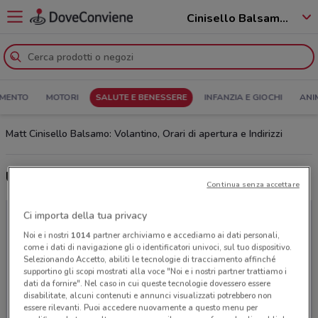
Cinisello Balsamo - 20092
MENTO
MOTORI
SALUTE E BENESSERE
INFANZIA E GIOCHI
ANI
Matt Cinisello Balsamo: Volantino, Orari di apertura e Indirizzi
Ultime offerte del volantino Matt
Continua senza accettare
Ci importa della tua privacy
Noi e i nostri
1014
partner archiviamo e accediamo ai dati personali,
come i dati di navigazione gli o identificatori univoci, sul tuo dispositivo.
Selezionando Accetto, abiliti le tecnologie di tracciamento affinché
supportino gli scopi mostrati alla voce "Noi e i nostri partner trattiamo i
dati da fornire". Nel caso in cui queste tecnologie dovessero essere
disabilitate, alcuni contenuti e annunci visualizzati potrebbero non
essere rilevanti. Puoi accedere nuovamente a questo menu per