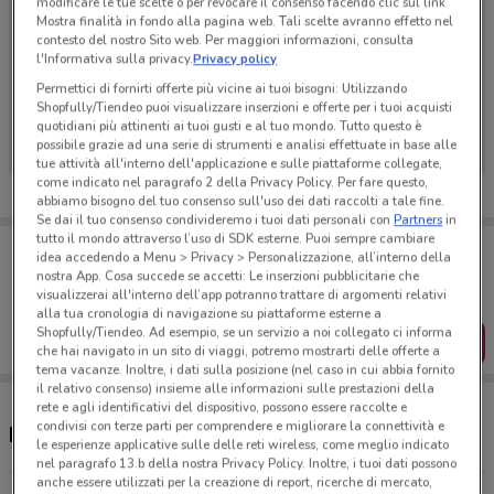
modificare le tue scelte o per revocare il consenso facendo clic sul link
Mostra finalità in fondo alla pagina web. Tali scelte avranno effetto nel
contesto del nostro Sito web. Per maggiori informazioni, consulta
l'Informativa sulla privacy.
Privacy policy
Ci dispiace, al momento non abbiamo pubblicato
Permettici di fornirti offerte più vicine ai tuoi bisogni: Utilizzando
Shopfully/Tiendeo puoi visualizzare inserzioni e offerte per i tuoi acquisti
volantini nella tua zona. Riprova più tardi.
quotidiani più attinenti ai tuoi gusti e al tuo mondo. Tutto questo è
possibile grazie ad una serie di strumenti e analisi effettuate in base alle
tue attività all'interno dell'applicazione e sulle piattaforme collegate,
come indicato nel paragrafo 2 della Privacy Policy. Per fare questo,
abbiamo bisogno del tuo consenso sull'uso dei dati raccolti a tale fine.
Se dai il tuo consenso condivideremo i tuoi dati personali con
Partners
in
tutto il mondo attraverso l’uso di SDK esterne. Puoi sempre cambiare
Porta DoveConviene sempre con te!
idea accedendo a Menu > Privacy > Personalizzazione, all’interno della
Puoi trovare le migliori offerte dei negozi vicino a te,
nostra App. Cosa succede se accetti: Le inserzioni pubblicitarie che
salvarle e creare la tua lista del risparmio, comodamente
visualizzerai all'interno dell’app potranno trattare di argomenti relativi
dal tuo cellulare.
alla tua cronologia di navigazione su piattaforme esterne a
Shopfully/Tiendeo. Ad esempio, se un servizio a noi collegato ci informa
SCARICA L’APP
che hai navigato in un sito di viaggi, potremo mostrarti delle offerte a
tema vacanze. Inoltre, i dati sulla posizione (nel caso in cui abbia fornito
il relativo consenso) insieme alle informazioni sulle prestazioni della
rete e agli identificativi del dispositivo, possono essere raccolte e
condivisi con terze parti per comprendere e migliorare la connettività e
Negozi Matt a Cinisello Balsamo
le esperienze applicative sulle delle reti wireless, come meglio indicato
nel paragrafo 13.b della nostra Privacy Policy. Inoltre, i tuoi dati possono
anche essere utilizzati per la creazione di report, ricerche di mercato,