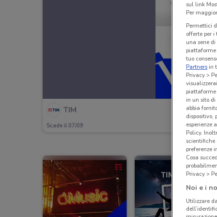
sul link Mos
Per maggiori
Permettici d
offerte per 
una serie di
piattaforme 
tuo consenso
Partners
in 
Privacy > Pe
visualizzera
piattaforme 
in un sito d
abbia fornit
TIM
dispositivo,
esperienze a
Scade il 07/09
Policy. Inolt
scientifiche
preferenze 
Cosa succede
probabilmen
Privacy > Pe
Noi e i no
Utilizzare da
dell’identif
misurazione 