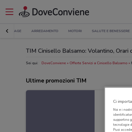
BRICOLAGE
ARREDAMENTO
MOTORI
SALUTE E BENESSERE
TIM Cinisello Balsamo: Volantino, Orari di
Sei qui:
DoveConviene
Offerte Servizi a Cinisello Balsamo
Ultime promozioni TIM
Ci importa
Noi e i nostr
identificato
supportino g
tecnologie d
Puoi accede