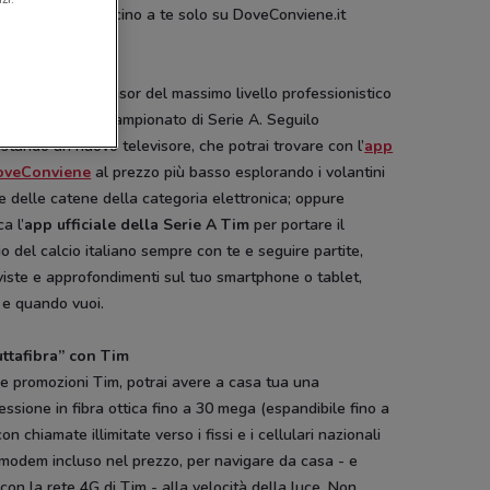
 centro Tim più vicino a te solo su DoveConviene.it
 app stellate
 da sempre sponsor del massimo livello professionistico
alcio italiano: il campionato di Serie A. Seguilo
stando un nuovo televisore, che potrai trovare con l’
app
oveConviene
al prezzo più basso esplorando i volantini
e delle catene della categoria elettronica; oppure
ca l’
app ufficiale della Serie A Tim
per portare il
o del calcio italiano sempre con te e seguire partite,
viste e approfondimenti sul tuo smartphone o tablet,
 e quando vuoi.
uttafibra” con Tim
e promozioni Tim, potrai avere a casa tua una
ssione in fibra ottica fino a 30 mega (espandibile fino a
con chiamate illimitate verso i fissi e i cellulari nazionali
 modem incluso nel prezzo, per navigare da casa - e
-1 GIORNO
 con la rete 4G di Tim - alla velocità della luce. Non