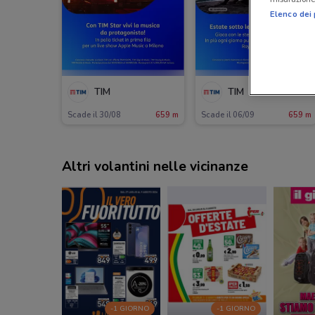
Elenco dei 
TIM
TIM
Scade il 30/08
659 m
Scade il 06/09
659 m
Altri volantini nelle vicinanze
-1 GIORNO
-1 GIORNO