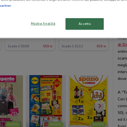
ed il
partner
Solo
Mostra finalità
Tim è
Accetto
del c
TIM
TIM
acqui
di D
Scade il 30/08
659 m
Scade il 31/12
659 m
onlin
scari
megli
inter
dove
A “T
Con l
conne
50), 
ed il
NUOVO
NUOVO
NUOVO
fuori