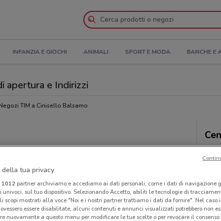
INFANZIA E GIOCHI
ANIMALI
SPORT E MODA
BANCHE E 
 apertura e Indirizzi
Negozi TIM a Cinisello Balsamo
Cen
Contin
 della tua privacy
i
1012
partner archiviamo e accediamo ai dati personali, come i dati di navigazione g
ri univoci, sul tuo dispositivo. Selezionando Accetto, abiliti le tecnologie di tracciame
li scopi mostrati alla voce "Noi e i nostri partner trattiamo i dati da fornire". Nel caso 
ovessero essere disabilitate, alcuni contenuti e annunci visualizzati potrebbero non ess
re nuovamente a questo menu per modificare le tue scelte o per revocare il consenso