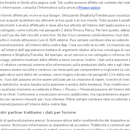
tra finalità in fondo alla pagina web. Tali scelte avranno effetto nel contesto del nost
 informazioni, consulta l'Informativa sulla privacy.
Privacy policy
i fornirti offerte più vicine ai tuoi bisogni: Utilizzando Shopfully/Tiendeo puoi visualizz
i tuoi acquisti quotidiani più attinenti ai tuoi gusti e al tuo mondo. Tutto questo è possi
 strumenti e analisi effettuate in base alle tue attività all'interno dell'applicazione e 
collegate, come indicato nel paragrafo 2 della Privacy Policy. Per fare questo, abbi
 sull'uso dei dati raccolti a tale fine. Se dai il tuo consenso condivideremo i tuoi dati
tutto il mondo attraverso l’uso di SDK esterne. Puoi sempre cambiare idea accedend
rsonalizzazione, all’interno della nostra App. Cosa succede se accetti: Le inserzioni pu
i all'interno dell’app potranno trattare di argomenti relativi alla tua cronologia di na
esterne a Shopfully/Tiendeo. Ad esempio, se un servizio a noi collegato ci informa ch
i viaggi, potremo mostrarti delle offerte a tema vacanze. Inoltre, i dati sulla posizione 
o il relativo consenso) insieme alle informazioni sulle prestazioni della rete e agli ident
 possono essere raccolte e condivisi con terze parti per comprendere e migliorare la conn
pplicative sulle delle reti wireless, come meglio indicato nel paragrafo 13.b della no
659 m
re, i tuoi dati possono anche essere utilizzati per la creazione di report, ricerche di mer
 e statistiche, analisi basate sulla posizione e analisi delle tendenze. Puoi modificare l
in qualsiasi momento accedendo a Menu > Privacy > Personalizzazione all'interno del
Pas
 se rifiuti: Continuerai a visualizzare annunci pubblicitari, ma riguarderanno argome
te non saranno rilevanti per i tuoi interessi. Potrai sempre cambiare idea accedendo
rsonalizzazione all'interno della nostra App.
Tim
è
stri partner trattiamo i dati per fornire:
in It
sul s
ti di geolocalizzazione precisi. Scansione attiva delle caratteristiche del dispositivo ai 
icazione. Archiviare informazioni su dispositivo e/o accedervi. Pubblicità e contenuti per
nuo
delle prestazioni dei contenuti e degli annunci, ricerche sul pubblico, sviluppo di servi