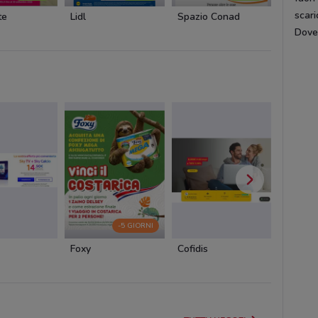
scari
te
Lidl
Spazio Conad
Euronic
DoveC
-5 GIORNI
Foxy
Cofidis
Cam