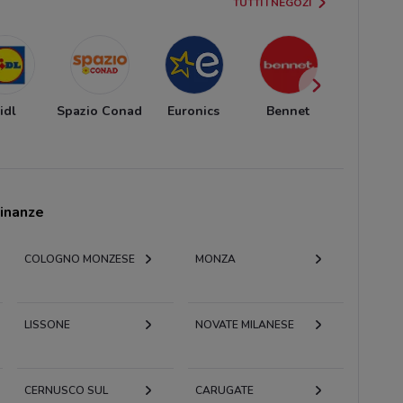
TUTTI I NEGOZI
idl
Spazio Conad
Euronics
Bennet
MD
cinanze
COLOGNO MONZESE
MONZA
LISSONE
NOVATE MILANESE
CERNUSCO SUL
CARUGATE