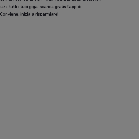
care tutti i tuoi giga; scarica gratis l’app di
s
Bennet
MD
Benne
onviene, inizia a risparmiare!
Cam
Dacia
Pali