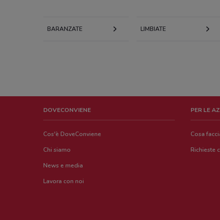
BARANZATE
LIMBIATE
DOVECONVIENE
PER LE A
Cos'è DoveConviene
Cosa facc
Chi siamo
Richieste 
News e media
Lavora con noi