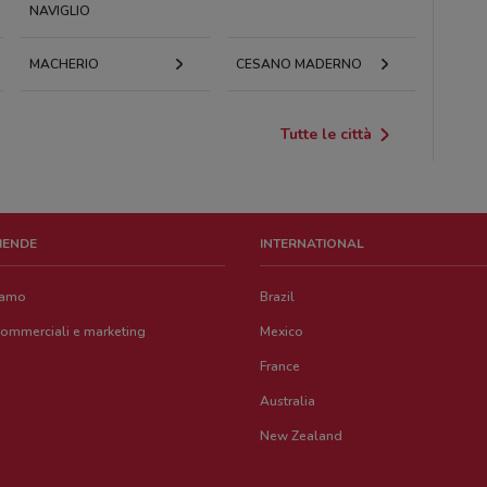
NAVIGLIO
MACHERIO
CESANO MADERNO
Tutte le città
ZIENDE
INTERNATIONAL
iamo
Brazil
commerciali e marketing
Mexico
France
Australia
New Zealand