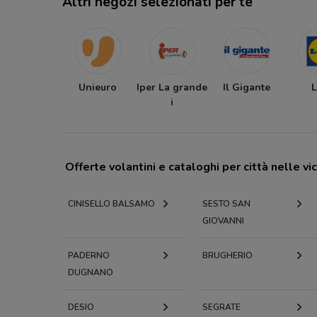
Altri negozi selezionati per te
Unieuro
Iper La grande
Il Gigante
L
i
Offerte volantini e cataloghi per città nelle vi
CINISELLO BALSAMO
SESTO SAN
GIOVANNI
PADERNO
BRUGHERIO
DUGNANO
DESIO
SEGRATE