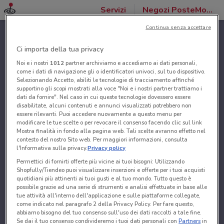
Servizi
Negozi PosteMobile
Continua senza accettare
Ci importa della tua privacy
Noi e i nostri
1012
partner archiviamo e accediamo ai dati personali,
come i dati di navigazione gli o identificatori univoci, sul tuo dispositivo.
Selezionando Accetto, abiliti le tecnologie di tracciamento affinché
supportino gli scopi mostrati alla voce "Noi e i nostri partner trattiamo i
dati da fornire". Nel caso in cui queste tecnologie dovessero essere
disabilitate, alcuni contenuti e annunci visualizzati potrebbero non
essere rilevanti. Puoi accedere nuovamente a questo menu per
modificare le tue scelte o per revocare il consenso facendo clic sul link
Mostra finalità in fondo alla pagina web. Tali scelte avranno effetto nel
contesto del nostro Sito web. Per maggiori informazioni, consulta
l'Informativa sulla privacy.
Privacy policy
Permettici di fornirti offerte più vicine ai tuoi bisogni: Utilizzando
Shopfully/Tiendeo puoi visualizzare inserzioni e offerte per i tuoi acquisti
quotidiani più attinenti ai tuoi gusti e al tuo mondo. Tutto questo è
possibile grazie ad una serie di strumenti e analisi effettuate in base alle
tue attività all'interno dell'applicazione e sulle piattaforme collegate,
come indicato nel paragrafo 2 della Privacy Policy. Per fare questo,
abbiamo bisogno del tuo consenso sull'uso dei dati raccolti a tale fine.
Se dai il tuo consenso condivideremo i tuoi dati personali con
Partners
in