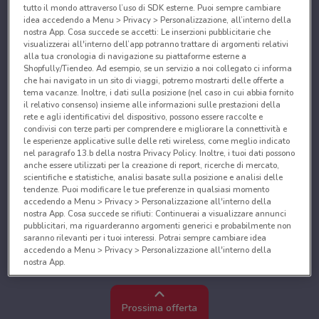
tutto il mondo attraverso l’uso di SDK esterne. Puoi sempre cambiare
idea accedendo a Menu > Privacy > Personalizzazione, all’interno della
nostra App. Cosa succede se accetti: Le inserzioni pubblicitarie che
visualizzerai all'interno dell’app potranno trattare di argomenti relativi
alla tua cronologia di navigazione su piattaforme esterne a
Shopfully/Tiendeo. Ad esempio, se un servizio a noi collegato ci informa
che hai navigato in un sito di viaggi, potremo mostrarti delle offerte a
tema vacanze. Inoltre, i dati sulla posizione (nel caso in cui abbia fornito
il relativo consenso) insieme alle informazioni sulle prestazioni della
rete e agli identificativi del dispositivo, possono essere raccolte e
condivisi con terze parti per comprendere e migliorare la connettività e
le esperienze applicative sulle delle reti wireless, come meglio indicato
nel paragrafo 13.b della nostra Privacy Policy. Inoltre, i tuoi dati possono
anche essere utilizzati per la creazione di report, ricerche di mercato,
scientifiche e statistiche, analisi basate sulla posizione e analisi delle
tendenze. Puoi modificare le tue preferenze in qualsiasi momento
accedendo a Menu > Privacy > Personalizzazione all'interno della
nostra App. Cosa succede se rifiuti: Continuerai a visualizzare annunci
pubblicitari, ma riguarderanno argomenti generici e probabilmente non
saranno rilevanti per i tuoi interessi. Potrai sempre cambiare idea
accedendo a Menu > Privacy > Personalizzazione all'interno della
nostra App.
Noi e i nostri partner trattiamo i dati per fornire:
Utilizzare dati di geolocalizzazione precisi. Scansione attiva delle
Prossima offerta
caratteristiche del dispositivo ai fini dell’identificazione. Archiviare