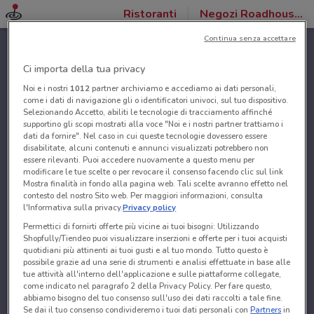
Ristoranti
Negozi Roadhouse Restaurant
Continua senza accettare
Ci importa della tua privacy
Noi e i nostri
1012
partner archiviamo e accediamo ai dati personali,
come i dati di navigazione gli o identificatori univoci, sul tuo dispositivo.
Selezionando Accetto, abiliti le tecnologie di tracciamento affinché
supportino gli scopi mostrati alla voce "Noi e i nostri partner trattiamo i
dati da fornire". Nel caso in cui queste tecnologie dovessero essere
disabilitate, alcuni contenuti e annunci visualizzati potrebbero non
essere rilevanti. Puoi accedere nuovamente a questo menu per
modificare le tue scelte o per revocare il consenso facendo clic sul link
Mostra finalità in fondo alla pagina web. Tali scelte avranno effetto nel
contesto del nostro Sito web. Per maggiori informazioni, consulta
l'Informativa sulla privacy.
Privacy policy
Permettici di fornirti offerte più vicine ai tuoi bisogni: Utilizzando
Shopfully/Tiendeo puoi visualizzare inserzioni e offerte per i tuoi acquisti
quotidiani più attinenti ai tuoi gusti e al tuo mondo. Tutto questo è
possibile grazie ad una serie di strumenti e analisi effettuate in base alle
tue attività all'interno dell'applicazione e sulle piattaforme collegate,
come indicato nel paragrafo 2 della Privacy Policy. Per fare questo,
abbiamo bisogno del tuo consenso sull'uso dei dati raccolti a tale fine.
Se dai il tuo consenso condivideremo i tuoi dati personali con
Partners
in