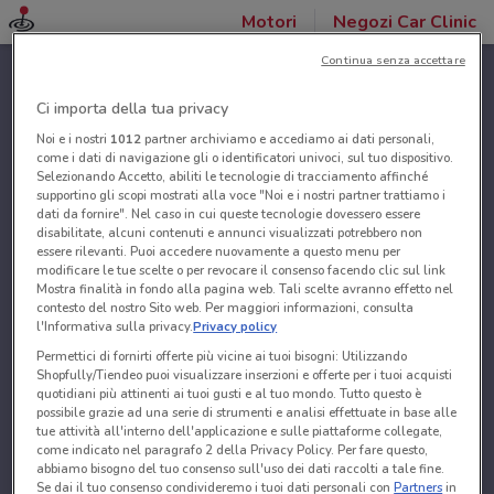
Motori
Negozi Car Clinic
Continua senza accettare
Ci importa della tua privacy
Noi e i nostri
1012
partner archiviamo e accediamo ai dati personali,
come i dati di navigazione gli o identificatori univoci, sul tuo dispositivo.
Selezionando Accetto, abiliti le tecnologie di tracciamento affinché
supportino gli scopi mostrati alla voce "Noi e i nostri partner trattiamo i
dati da fornire". Nel caso in cui queste tecnologie dovessero essere
disabilitate, alcuni contenuti e annunci visualizzati potrebbero non
essere rilevanti. Puoi accedere nuovamente a questo menu per
modificare le tue scelte o per revocare il consenso facendo clic sul link
Mostra finalità in fondo alla pagina web. Tali scelte avranno effetto nel
contesto del nostro Sito web. Per maggiori informazioni, consulta
l'Informativa sulla privacy.
Privacy policy
Permettici di fornirti offerte più vicine ai tuoi bisogni: Utilizzando
Shopfully/Tiendeo puoi visualizzare inserzioni e offerte per i tuoi acquisti
quotidiani più attinenti ai tuoi gusti e al tuo mondo. Tutto questo è
possibile grazie ad una serie di strumenti e analisi effettuate in base alle
tue attività all'interno dell'applicazione e sulle piattaforme collegate,
come indicato nel paragrafo 2 della Privacy Policy. Per fare questo,
abbiamo bisogno del tuo consenso sull'uso dei dati raccolti a tale fine.
Se dai il tuo consenso condivideremo i tuoi dati personali con
Partners
in