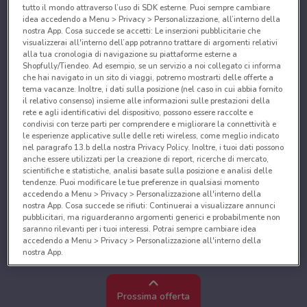
tutto il mondo attraverso l’uso di SDK esterne. Puoi sempre cambiare
idea accedendo a Menu > Privacy > Personalizzazione, all’interno della
nostra App. Cosa succede se accetti: Le inserzioni pubblicitarie che
visualizzerai all'interno dell’app potranno trattare di argomenti relativi
alla tua cronologia di navigazione su piattaforme esterne a
Shopfully/Tiendeo. Ad esempio, se un servizio a noi collegato ci informa
che hai navigato in un sito di viaggi, potremo mostrarti delle offerte a
tema vacanze. Inoltre, i dati sulla posizione (nel caso in cui abbia fornito
il relativo consenso) insieme alle informazioni sulle prestazioni della
rete e agli identificativi del dispositivo, possono essere raccolte e
condivisi con terze parti per comprendere e migliorare la connettività e
le esperienze applicative sulle delle reti wireless, come meglio indicato
nel paragrafo 13.b della nostra Privacy Policy. Inoltre, i tuoi dati possono
anche essere utilizzati per la creazione di report, ricerche di mercato,
scientifiche e statistiche, analisi basate sulla posizione e analisi delle
tendenze. Puoi modificare le tue preferenze in qualsiasi momento
accedendo a Menu > Privacy > Personalizzazione all'interno della
nostra App. Cosa succede se rifiuti: Continuerai a visualizzare annunci
pubblicitari, ma riguarderanno argomenti generici e probabilmente non
saranno rilevanti per i tuoi interessi. Potrai sempre cambiare idea
accedendo a Menu > Privacy > Personalizzazione all'interno della
nostra App.
Noi e i nostri partner trattiamo i dati per fornire:
Utilizzare dati di geolocalizzazione precisi. Scansione attiva delle
Prossima offerta
caratteristiche del dispositivo ai fini dell’identificazione. Archiviare