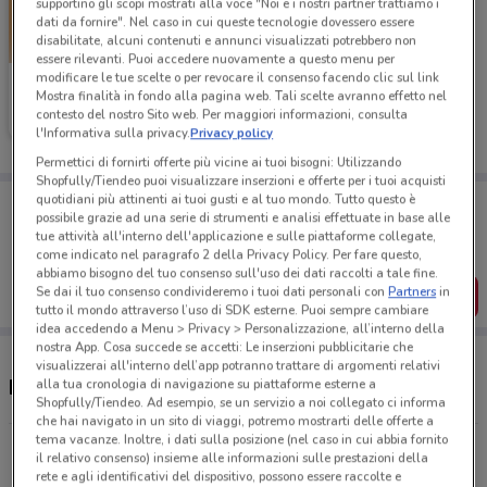
supportino gli scopi mostrati alla voce "Noi e i nostri partner trattiamo i
dati da fornire". Nel caso in cui queste tecnologie dovessero essere
disabilitate, alcuni contenuti e annunci visualizzati potrebbero non
essere rilevanti. Puoi accedere nuovamente a questo menu per
modificare le tue scelte o per revocare il consenso facendo clic sul link
Tecnomat
Mostra finalità in fondo alla pagina web. Tali scelte avranno effetto nel
contesto del nostro Sito web. Per maggiori informazioni, consulta
Scade il 26/08
9 km
l'Informativa sulla privacy.
Privacy policy
Permettici di fornirti offerte più vicine ai tuoi bisogni: Utilizzando
Shopfully/Tiendeo puoi visualizzare inserzioni e offerte per i tuoi acquisti
Porta DoveConviene sempre con te!
quotidiani più attinenti ai tuoi gusti e al tuo mondo. Tutto questo è
possibile grazie ad una serie di strumenti e analisi effettuate in base alle
Puoi trovare le migliori offerte dei negozi vicino a te,
tue attività all'interno dell'applicazione e sulle piattaforme collegate,
salvarle e creare la tua lista del risparmio, comodamente
come indicato nel paragrafo 2 della Privacy Policy. Per fare questo,
dal tuo cellulare.
abbiamo bisogno del tuo consenso sull'uso dei dati raccolti a tale fine.
Se dai il tuo consenso condivideremo i tuoi dati personali con
Partners
in
SCARICA L’APP
tutto il mondo attraverso l’uso di SDK esterne. Puoi sempre cambiare
idea accedendo a Menu > Privacy > Personalizzazione, all’interno della
nostra App. Cosa succede se accetti: Le inserzioni pubblicitarie che
visualizzerai all'interno dell’app potranno trattare di argomenti relativi
Negozi Tecnomat a Ciampino
alla tua cronologia di navigazione su piattaforme esterne a
Shopfully/Tiendeo. Ad esempio, se un servizio a noi collegato ci informa
che hai navigato in un sito di viaggi, potremo mostrarti delle offerte a
tema vacanze. Inoltre, i dati sulla posizione (nel caso in cui abbia fornito
Via Prenestina Bis snc Roma
il relativo consenso) insieme alle informazioni sulle prestazioni della
9 km
APERTO
rete e agli identificativi del dispositivo, possono essere raccolte e