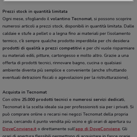
Prezzi stock in quantità limitata
Ogni mese, sfogliando il
volantino Tecnomat
, si possono scoprire
numerosi articoli a prezzi stock, disponibili in quantità limitata. Dalle
caldaie e stufe a pellet o a legna fino ai materiali per l’isolamento
termico, c’è sempre qualche prodotto imperdibile per chi desidera
prodotti di qualità a prezzi competitivi
e per chi vuole risparmiare
su materiali edili, pitture, cartongesso e molto altro. Grazie a una
offerta di prodotti tecnici, rinnovare bagno, cucina o qualsiasi
ambiente diventa più semplice e conveniente (anche sfruttando
eventuali detrazioni fiscali o agevolazioni per la ristrutturazione).
Acquista in Tecnomat
Con oltre
25.000 prodotti tecnici
e
numerosi servizi dedicati
,
Tecnomat è la scelta ideale sia per professionisti sia per i privati. Si
può comprare online o recarsi nei negozi Tecnomat della propria
zona, cercando il punto vendita più vicino e gli orari di apertura su
DoveConviene.it
o direttamente sull’
app di DoveConviene
. Gli
orari di apertura flessibili permettono di acquistare in fasce orarie