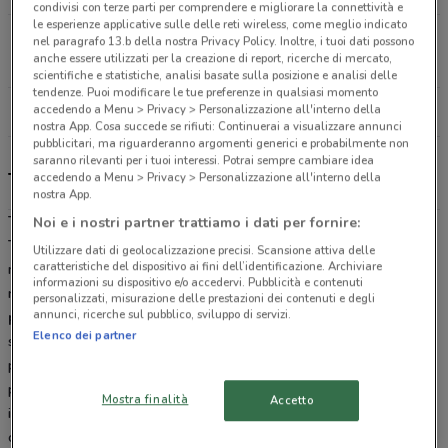
condivisi con terze parti per comprendere e migliorare la connettività e
le esperienze applicative sulle delle reti wireless, come meglio indicato
Via Pontina Km 47.200 Aprilia
nel paragrafo 13.b della nostra Privacy Policy. Inoltre, i tuoi dati possono
anche essere utilizzati per la creazione di report, ricerche di mercato,
25.7 km
APERTO
scientifiche e statistiche, analisi basate sulla posizione e analisi delle
tendenze. Puoi modificare le tue preferenze in qualsiasi momento
accedendo a Menu > Privacy > Personalizzazione all'interno della
Tutti i negozi Tecnomat
nostra App. Cosa succede se rifiuti: Continuerai a visualizzare annunci
pubblicitari, ma riguarderanno argomenti generici e probabilmente non
saranno rilevanti per i tuoi interessi. Potrai sempre cambiare idea
Tecnomat, offerte e negozi
accedendo a Menu > Privacy > Personalizzazione all'interno della
nostra App.
Tecnomat: Più professionale, meno caro
Noi e i nostri partner trattiamo i dati per fornire:
Tecnomat
(ex Bricoman) è la catena di negozi ideale per chi cerca
Utilizzare dati di geolocalizzazione precisi. Scansione attiva delle
caratteristiche del dispositivo ai fini dell’identificazione. Archiviare
materiali professionali per la costruzione, la manutenzione e la
informazioni su dispositivo e/o accedervi. Pubblicità e contenuti
ristrutturazione della casa. Tecnomat offre un
ampio ventaglio di
personalizzati, misurazione delle prestazioni dei contenuti e degli
annunci, ricerche sul pubblico, sviluppo di servizi.
prodotti tecnici:
pavimenti (laminati, gres porcellanato),
Elenco dei partner
sanitari, vernici, piastrelle, porte, articoli di falegnameria, utensili
professionali (trapani, avvitatori, smerigliatrici) e tutto ciò che serve
per qualsiasi progetto o ristrutturazione. Grazie a prezzi da
Mostra finalità
Accetto
ingrosso e a una disponibilità immediata dei prodotti, Tecnomat si
conferma il
partner perfetto
sia per i professionisti sia per privati.