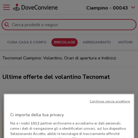
Ciampino - 00043
CURA CASA E CORPO
BRICOLAGE
ARREDAMENTO
MOTORI
Tecnomat Ciampino: Volantino, Orari di apertura e Indirizzi
Ultime offerte del volantino Tecnomat
Continua senza accettare
Ci importa della tua privacy
Noi e i nostri
1012
partner archiviamo e accediamo ai dati personali,
come i dati di navigazione gli o identificatori univoci, sul tuo dispositivo.
Selezionando Accetto, abiliti le tecnologie di tracciamento affinché