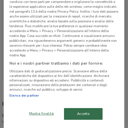
condivisi con terze parti per comprendere e migliorare la connettività e
le esperienze applicative sulle delle reti wireless, come meglio indicato
nel paragrafo 13.b della nostra Privacy Policy. Inoltre, i tuoi dati possono
anche essere utilizzati per la creazione di report, ricerche di mercato,
scientifiche e statistiche, analisi basate sulla posizione e analisi delle
tendenze. Puoi modificare le tue preferenze in qualsiasi momento
accedendo a Menu > Privacy > Personalizzazione all'interno della
nostra App. Cosa succede se rifiuti: Continuerai a visualizzare annunci
pubblicitari, ma riguarderanno argomenti generici e probabilmente non
saranno rilevanti per i tuoi interessi. Potrai sempre cambiare idea
accedendo a Menu > Privacy > Personalizzazione all'interno della
nostra App.
Noi e i nostri partner trattiamo i dati per fornire:
Non ci sono negozi nelle vicinanze
Utilizzare dati di geolocalizzazione precisi. Scansione attiva delle
caratteristiche del dispositivo ai fini dell’identificazione. Archiviare
informazioni su dispositivo e/o accedervi. Pubblicità e contenuti
personalizzati, misurazione delle prestazioni dei contenuti e degli
annunci, ricerche sul pubblico, sviluppo di servizi.
Elenco dei partner
Discount italiano
Mostra finalità
Accetto
Prix
è la catena di supermercati discount dislocati in Lombardia,
Veneto, Trentino Alto Adige e Friuli Venezia Giulia che ti permette