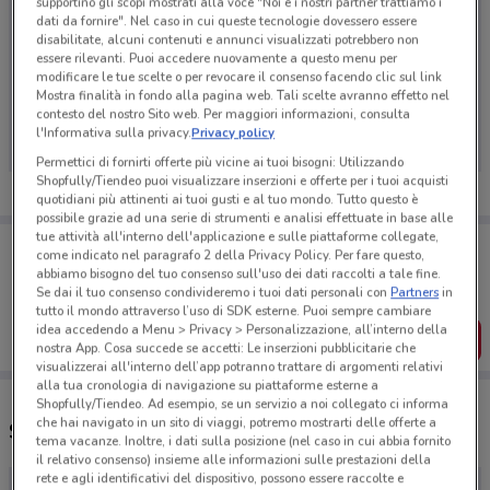
supportino gli scopi mostrati alla voce "Noi e i nostri partner trattiamo i
dati da fornire". Nel caso in cui queste tecnologie dovessero essere
disabilitate, alcuni contenuti e annunci visualizzati potrebbero non
essere rilevanti. Puoi accedere nuovamente a questo menu per
modificare le tue scelte o per revocare il consenso facendo clic sul link
Ci dispiace, al momento non abbiamo pubblicato
Mostra finalità in fondo alla pagina web. Tali scelte avranno effetto nel
volantini nella tua zona. Riprova più tardi.
contesto del nostro Sito web. Per maggiori informazioni, consulta
l'Informativa sulla privacy.
Privacy policy
Permettici di fornirti offerte più vicine ai tuoi bisogni: Utilizzando
Shopfully/Tiendeo puoi visualizzare inserzioni e offerte per i tuoi acquisti
quotidiani più attinenti ai tuoi gusti e al tuo mondo. Tutto questo è
possibile grazie ad una serie di strumenti e analisi effettuate in base alle
tue attività all'interno dell'applicazione e sulle piattaforme collegate,
Porta DoveConviene sempre con te!
come indicato nel paragrafo 2 della Privacy Policy. Per fare questo,
Puoi trovare le migliori offerte dei negozi vicino a te,
abbiamo bisogno del tuo consenso sull'uso dei dati raccolti a tale fine.
salvarle e creare la tua lista del risparmio, comodamente
Se dai il tuo consenso condivideremo i tuoi dati personali con
Partners
in
dal tuo cellulare.
tutto il mondo attraverso l’uso di SDK esterne. Puoi sempre cambiare
idea accedendo a Menu > Privacy > Personalizzazione, all’interno della
SCARICA L’APP
nostra App. Cosa succede se accetti: Le inserzioni pubblicitarie che
visualizzerai all'interno dell’app potranno trattare di argomenti relativi
alla tua cronologia di navigazione su piattaforme esterne a
Shopfully/Tiendeo. Ad esempio, se un servizio a noi collegato ci informa
che hai navigato in un sito di viaggi, potremo mostrarti delle offerte a
Supermercati Prix e orari
tema vacanze. Inoltre, i dati sulla posizione (nel caso in cui abbia fornito
il relativo consenso) insieme alle informazioni sulle prestazioni della
rete e agli identificativi del dispositivo, possono essere raccolte e