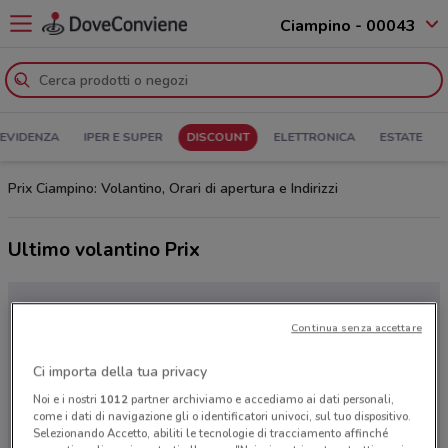
Ciampino - 00043
 EVIDENZA
IPER E SUPER
DISCOUNT
ELETTRONICA
ESTATE
Prix Ciampino: Volantino, Orari di apertura e Indirizzi
Ultimo volantino Prix
Continua senza accettare
Ci importa della tua privacy
Noi e i nostri
1012
partner archiviamo e accediamo ai dati personali,
come i dati di navigazione gli o identificatori univoci, sul tuo dispositivo.
Selezionando Accetto, abiliti le tecnologie di tracciamento affinché