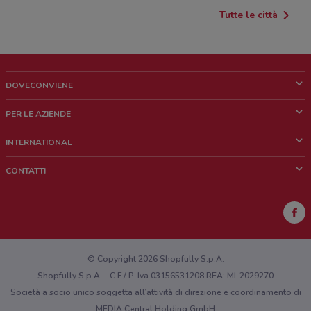
Tutte le città
DOVECONVIENE
Cos'è DoveConviene
PER LE AZIENDE
Chi siamo
Cosa facciamo
INTERNATIONAL
News e media
Richieste commerciali e marketing
Brazil
CONTATTI
Lavora con noi
Mexico
Segnalazione punto vendita
France
Segnalazione Volantino
Australia
Hai un malfunzionamento sul web o sull'app?
New Zealand
© Copyright 2026 Shopfully S.p.A.
Shopfully S.p.A. - C.F / P. Iva 03156531208 REA: MI-2029270
Società a socio unico soggetta all’attività di direzione e coordinamento di
MEDIA Central Holding GmbH