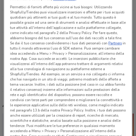
5.2 km
APERTO
Permettici di fornirti offerte più vicine ai tuoi bisogni: Utilizzando
Shopfully/Tiendeo puoi visualizzare inserzioni e offerte per i tuoi acquisti
Via B. Pontecorvo, 35 Roma
quotidiani più attinenti ai tuoi gusti e al tuo mondo. Tutto questo è
possibile grazie ad una serie di strumenti e analisi effettuate in base alle
9.8 km
APERTO
tue attività all'interno dell'applicazione e sulle piattaforme collegate,
come indicato nel paragrafo 2 della Privacy Policy. Per fare questo,
abbiamo bisogno del tuo consenso sull'uso dei dati raccolti a tale fine.
Via Giacomo Peroni Roma
Se dai il tuo consenso condivideremo i tuoi dati personali con
Partners
in
15.1 km
APERTO
tutto il mondo attraverso l’uso di SDK esterne. Puoi sempre cambiare
idea accedendo a Menu > Privacy > Personalizzazione, all’interno della
nostra App. Cosa succede se accetti: Le inserzioni pubblicitarie che
Via Salaria, 665 Roma
visualizzerai all'interno dell’app potranno trattare di argomenti relativi
17.2 km
APERTO
alla tua cronologia di navigazione su piattaforme esterne a
Shopfully/Tiendeo. Ad esempio, se un servizio a noi collegato ci informa
che hai navigato in un sito di viaggi, potremo mostrarti delle offerte a
Tutti i negozi Leroy Merlin
tema vacanze. Inoltre, i dati sulla posizione (nel caso in cui abbia fornito
il relativo consenso) insieme alle informazioni sulle prestazioni della
rete e agli identificativi del dispositivo, possono essere raccolte e
condivisi con terze parti per comprendere e migliorare la connettività e
Altri volantini nelle vicinanze
le esperienze applicative sulle delle reti wireless, come meglio indicato
nel paragrafo 13.b della nostra Privacy Policy. Inoltre, i tuoi dati possono
anche essere utilizzati per la creazione di report, ricerche di mercato,
scientifiche e statistiche, analisi basate sulla posizione e analisi delle
tendenze. Puoi modificare le tue preferenze in qualsiasi momento
accedendo a Menu > Privacy > Personalizzazione all'interno della