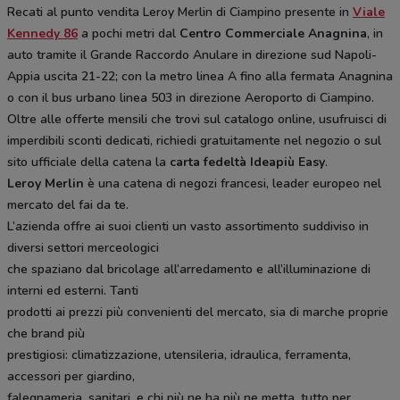
Recati al punto vendita Leroy Merlin di Ciampino presente in
Viale
Kennedy 86
a pochi metri dal
Centro Commerciale Anagnina
, in
auto tramite il Grande Raccordo Anulare in direzione sud Napoli-
Appia uscita 21-22; con la metro linea A fino alla fermata Anagnina
o con il bus urbano linea 503 in direzione Aeroporto di Ciampino.
Oltre alle offerte mensili che trovi sul catalogo online, usufruisci di
imperdibili sconti dedicati, richiedi gratuitamente nel negozio o sul
sito ufficiale della catena la
carta fedeltà Ideapiù Easy
.
Leroy Merlin
è una catena di negozi francesi, leader europeo nel
mercato del fai da te.
L’azienda offre ai suoi clienti un vasto assortimento suddiviso in
diversi settori merceologici
che spaziano dal bricolage all’arredamento e all’illuminazione di
interni ed esterni. Tanti
prodotti ai prezzi più convenienti del mercato, sia di marche proprie
che brand più
prestigiosi: climatizzazione, utensileria, idraulica, ferramenta,
accessori per giardino,
falegnameria, sanitari, e chi più ne ha più ne metta, tutto per