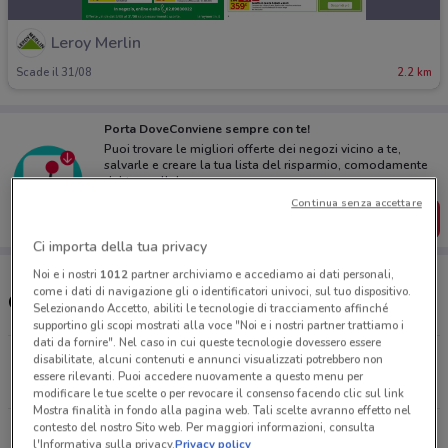
Leroy Merlin
Scade il 31/08
2.2 km
Porta DoveConviene sempre con te!
Puoi trovare le migliori offerte dei negozi vicino a te,
salvarle e creare la tua lista del risparmio, comodamente
dal tuo cellulare.
Continua senza accettare
SCARICA L’APP
Ci importa della tua privacy
Noi e i nostri
1012
partner archiviamo e accediamo ai dati personali,
come i dati di navigazione gli o identificatori univoci, sul tuo dispositivo.
Orari e Negozi Leroy Merlin
Selezionando Accetto, abiliti le tecnologie di tracciamento affinché
supportino gli scopi mostrati alla voce "Noi e i nostri partner trattiamo i
dati da fornire". Nel caso in cui queste tecnologie dovessero essere
Viale Kennedy, 86 Ciampino
disabilitate, alcuni contenuti e annunci visualizzati potrebbero non
essere rilevanti. Puoi accedere nuovamente a questo menu per
2.2 km
APERTO
modificare le tue scelte o per revocare il consenso facendo clic sul link
Mostra finalità in fondo alla pagina web. Tali scelte avranno effetto nel
contesto del nostro Sito web. Per maggiori informazioni, consulta
Via Emanuele Carnevale, 83 Roma
l'Informativa sulla privacy.
Privacy policy