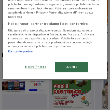
nostra App. Cosa succede se rifiuti: Continuerai a visualizzare annunci
pubblicitari, ma riguarderanno argomenti generici e probabilmente non
saranno rilevanti per i tuoi interessi. Potrai sempre cambiare idea
accedendo a Menu > Privacy > Personalizzazione all'interno della
nostra App.
Noi e i nostri partner trattiamo i dati per fornire:
-2 GIORNI
Utilizzare dati di geolocalizzazione precisi. Scansione attiva delle
Unieuro
Conad
Spazio 
caratteristiche del dispositivo ai fini dell’identificazione. Archiviare
informazioni su dispositivo e/o accedervi. Pubblicità e contenuti
personalizzati, misurazione delle prestazioni dei contenuti e degli
annunci, ricerche sul pubblico, sviluppo di servizi.
Elenco dei partner
Nuovi prodotti da provare
Mostra finalità
Accetto