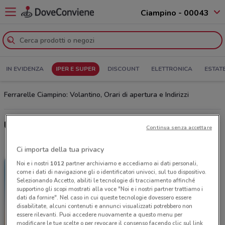
Ciampino - 00043
IN EVIDENZA
IPER E SUPER
DISCOUNT
ELETTRONICA
ESTAT
Ferrarelle Ciampino: Volantino, Orari di apertura e Indirizzi
Ultime offerte del volantino Ferrarelle
Continua senza accettare
Ci importa della tua privacy
Noi e i nostri
1012
partner archiviamo e accediamo ai dati personali,
come i dati di navigazione gli o identificatori univoci, sul tuo dispositivo.
Selezionando Accetto, abiliti le tecnologie di tracciamento affinché
supportino gli scopi mostrati alla voce "Noi e i nostri partner trattiamo i
dati da fornire". Nel caso in cui queste tecnologie dovessero essere
disabilitate, alcuni contenuti e annunci visualizzati potrebbero non
essere rilevanti. Puoi accedere nuovamente a questo menu per
modificare le tue scelte o per revocare il consenso facendo clic sul link