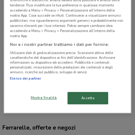
scientifiche e statistiche, analisi basate sulla posizione e analisi delle
tendenze. Puoi modificare le tue preferenze in qualsiasi momento
accedendo a Menu > Privacy > Personalizzazione all'interno della
Via Carlo Pirzio Biroli, 37 Ciampino
nostra App. Cosa succede se rifiuti: Continuerai a visualizzare annunci
411 m
pubblicitari, ma riguarderanno argomenti generici e probabilmente non
saranno rilevanti per i tuoi interessi. Potrai sempre cambiare idea
accedendo a Menu > Privacy > Personalizzazione all'interno della
Via San Paolo della Croce 1/a 37 Ciampino
nostra App.
441 m
APERTO
Noi e i nostri partner trattiamo i dati per fornire:
Utilizzare dati di geolocalizzazione precisi. Scansione attiva delle
Via Mura dei Francesi angolo via Tommaseo
caratteristiche del dispositivo ai fini dell’identificazione. Archiviare
Ciampino
informazioni su dispositivo e/o accedervi. Pubblicità e contenuti
personalizzati, misurazione delle prestazioni dei contenuti e degli
851 m
APERTO
annunci, ricerche sul pubblico, sviluppo di servizi.
Elenco dei partner
Viale Kennedy, 80 ciampino
1.7 km
Mostra finalità
Accetto
Tutti i negozi Ferrarelle
Ferrarelle, offerte e negozi