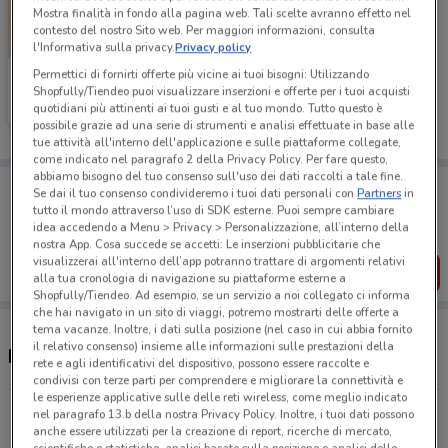
Mostra finalità in fondo alla pagina web. Tali scelte avranno effetto nel
contesto del nostro Sito web. Per maggiori informazioni, consulta
l'Informativa sulla privacy.
Privacy policy
Permettici di fornirti offerte più vicine ai tuoi bisogni: Utilizzando
Ferrarelle
Shopfully/Tiendeo puoi visualizzare inserzioni e offerte per i tuoi acquisti
quotidiani più attinenti ai tuoi gusti e al tuo mondo. Tutto questo è
Scade il 16/08
247 m
possibile grazie ad una serie di strumenti e analisi effettuate in base alle
tue attività all'interno dell'applicazione e sulle piattaforme collegate,
come indicato nel paragrafo 2 della Privacy Policy. Per fare questo,
abbiamo bisogno del tuo consenso sull'uso dei dati raccolti a tale fine.
Porta DoveConviene sempre con te!
Se dai il tuo consenso condivideremo i tuoi dati personali con
Partners
in
Puoi trovare le migliori offerte dei negozi vicino a te,
tutto il mondo attraverso l’uso di SDK esterne. Puoi sempre cambiare
salvarle e creare la tua lista del risparmio, comodamente
idea accedendo a Menu > Privacy > Personalizzazione, all’interno della
dal tuo cellulare.
nostra App. Cosa succede se accetti: Le inserzioni pubblicitarie che
visualizzerai all'interno dell’app potranno trattare di argomenti relativi
SCARICA L’APP
alla tua cronologia di navigazione su piattaforme esterne a
Shopfully/Tiendeo. Ad esempio, se un servizio a noi collegato ci informa
che hai navigato in un sito di viaggi, potremo mostrarti delle offerte a
tema vacanze. Inoltre, i dati sulla posizione (nel caso in cui abbia fornito
il relativo consenso) insieme alle informazioni sulle prestazioni della
Negozi Ferrarelle a Ciampino
rete e agli identificativi del dispositivo, possono essere raccolte e
condivisi con terze parti per comprendere e migliorare la connettività e
le esperienze applicative sulle delle reti wireless, come meglio indicato
Via San Francesco D Assisi, 11 ciampino
nel paragrafo 13.b della nostra Privacy Policy. Inoltre, i tuoi dati possono
anche essere utilizzati per la creazione di report, ricerche di mercato,
247 m
APERTO