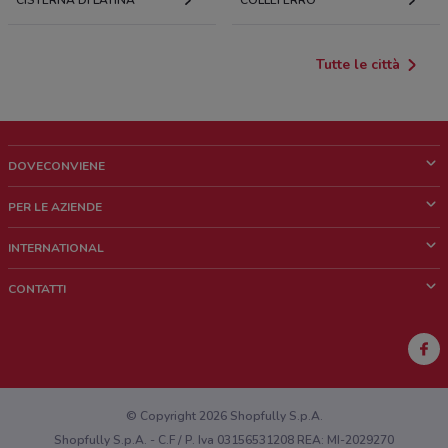
CISTERNA DI LATINA
COLLEFERRO
Tutte le città
DOVECONVIENE
Cos'è DoveConviene
PER LE AZIENDE
Chi siamo
Cosa facciamo
INTERNATIONAL
News e media
Richieste commerciali e marketing
Brazil
CONTATTI
Lavora con noi
Mexico
Segnalazione punto vendita
France
Segnalazione Volantino
Australia
Hai un malfunzionamento sul web o sull'app?
New Zealand
© Copyright 2026 Shopfully S.p.A.
Shopfully S.p.A. - C.F / P. Iva 03156531208 REA: MI-2029270