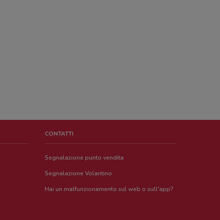
CONTATTI
Segnalazione punto vendita
Segnalazione Volantino
Hai un malfunzionamento sul web o sull'app?