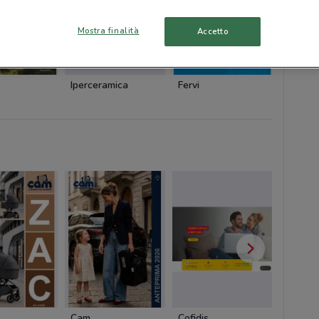
Mostra finalità
Accetto
Iperceramica
Fervi
Fervi
Cam
Cofidis
Dacia