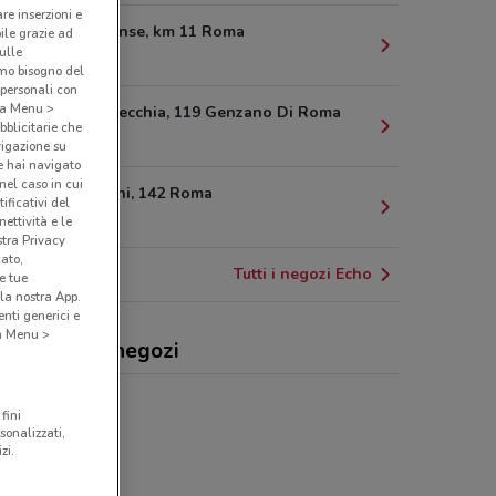
are inserzioni e
Via Nettunense, km 11 Roma
bile grazie ad
sulle
14.8 km
amo bisogno del
 personali con
o a Menu >
Via Appia Vecchia, 119 Genzano Di Roma
bblicitarie che
17.2 km
vigazione su
e hai navigato
(nel caso in cui
Viale Mazzini, 142 Roma
ificativi del
17.4 km
ettività e le
stra Privacy
cato,
Tutti i negozi Echo
e tue
la nostra App.
nti generici e
 a Menu >
o, offerte e negozi
fini
sonalizzati,
zi.