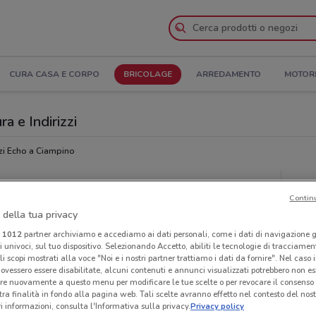
CURA CASA E CORPO
BRICOLAGE
ARREDAMENTO
MOTOR
a e Indirizzi
i Echo a Ciampino
Neg
Contin
 della tua privacy
i
1012
partner archiviamo e accediamo ai dati personali, come i dati di navigazione g
ri univoci, sul tuo dispositivo. Selezionando Accetto, abiliti le tecnologie di tracciame
li scopi mostrati alla voce "Noi e i nostri partner trattiamo i dati da fornire". Nel caso 
ovessero essere disabilitate, alcuni contenuti e annunci visualizzati potrebbero non ess
re nuovamente a questo menu per modificare le tue scelte o per revocare il consenso
tra finalità in fondo alla pagina web. Tali scelte avranno effetto nel contesto del nost
 informazioni, consulta l'Informativa sulla privacy.
Privacy policy