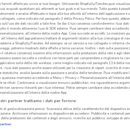
i fornirti offerte più vicine ai tuoi bisogni: Utilizzando Shopfully/Tiendeo puoi visualizz
i tuoi acquisti quotidiani più attinenti ai tuoi gusti e al tuo mondo. Tutto questo è possi
 strumenti e analisi effettuate in base alle tue attività all'interno dell'applicazione e 
collegate, come indicato nel paragrafo 2 della Privacy Policy. Per fare questo, abbi
 sull'uso dei dati raccolti a tale fine. Se dai il tuo consenso condivideremo i tuoi dati
tutto il mondo attraverso l’uso di SDK esterne. Puoi sempre cambiare idea accedend
rsonalizzazione, all’interno della nostra App. Cosa succede se accetti: Le inserzioni pu
i all'interno dell’app potranno trattare di argomenti relativi alla tua cronologia di na
esterne a Shopfully/Tiendeo. Ad esempio, se un servizio a noi collegato ci informa ch
i viaggi, potremo mostrarti delle offerte a tema vacanze. Inoltre, i dati sulla posizione 
o il relativo consenso) insieme alle informazioni sulle prestazioni della rete e agli ident
 possono essere raccolte e condivisi con terze parti per comprendere e migliorare la conn
pplicative sulle delle reti wireless, come meglio indicato nel paragrafo 13.b della no
re, i tuoi dati possono anche essere utilizzati per la creazione di report, ricerche di mer
 e statistiche, analisi basate sulla posizione e analisi delle tendenze. Puoi modificare l
5.2 km
in qualsiasi momento accedendo a Menu > Privacy > Personalizzazione all'interno del
 se rifiuti: Continuerai a visualizzare annunci pubblicitari, ma riguarderanno argome
te non saranno rilevanti per i tuoi interessi. Potrai sempre cambiare idea accedendo
Ech
rsonalizzazione all'interno della nostra App.
stri partner trattiamo i dati per fornire:
ti di geolocalizzazione precisi. Scansione attiva delle caratteristiche del dispositivo ai 
icazione. Archiviare informazioni su dispositivo e/o accedervi. Pubblicità e contenuti per
delle prestazioni dei contenuti e degli annunci, ricerche sul pubblico, sviluppo di servi
partner