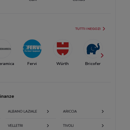
TUTTI I NEGOZI
eramica
Fervi
Würth
Bricofer
Orsolin
cinanze
ALBANO LAZIALE
ARICCIA
VELLETRI
TIVOLI