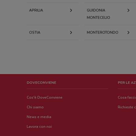
APRILIA
GUIDONIA
MONTECELIO
OSTIA
MONTEROTONDO
DOVECONVIENE
PER LE A
Cos'è DoveConviene
Cosa facc
Chi siamo
Richieste 
News e media
Lavora con noi