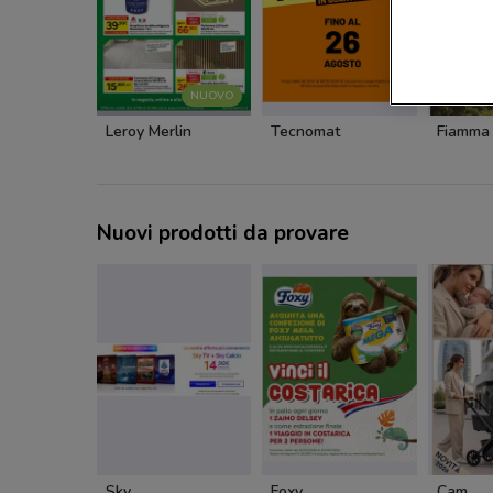
NUOVO
Leroy Merlin
Tecnomat
Fiamma
Nuovi prodotti da provare
Sky
Foxy
Cam