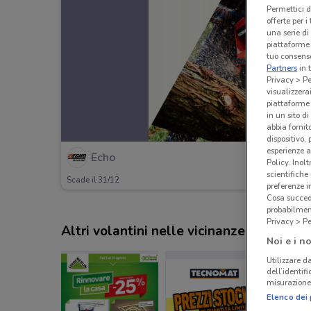
Permettici d
offerte per 
una serie di
piattaforme 
tuo consenso
Partners
in 
Privacy > Pe
visualizzera
piattaforme 
in un sito d
abbia fornit
dispositivo,
esperienze a
Echo
Policy. Inolt
scientifiche
Scade il 31/12
preferenze 
Cosa succede
probabilmen
Privacy > Pe
Altri volantini nelle vicinanze
Noi e i no
Utilizzare da
dell’identif
misurazione 
Elenco dei 