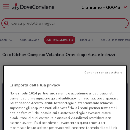
Ciampino - 00043
 CORPO
BRICOLAGE
ARREDAMENTO
MOTORI
SALUTE E BENES
Creo Kitchen Ciampino: Volantino, Orari di apertura e Indirizzi
Ultime offerte del volantino Creo Kitchen
Continua senza accettare
Ci importa della tua privacy
Noi e i nostri
1014
partner archiviamo e accediamo ai dati personali,
come i dati di navigazione gli o identificatori univoci, sul tuo dispositivo.
Selezionando Accetto, abiliti le tecnologie di tracciamento affinché
supportino gli scopi mostrati alla voce "Noi e i nostri partner trattiamo i
dati da fornire". Nel caso in cui queste tecnologie dovessero essere
disabilitate, alcuni contenuti e annunci visualizzati potrebbero non
essere rilevanti. Puoi accedere nuovamente a questo menu per
modificare le tue scelte o per revocare il consenso facendo clic sul link