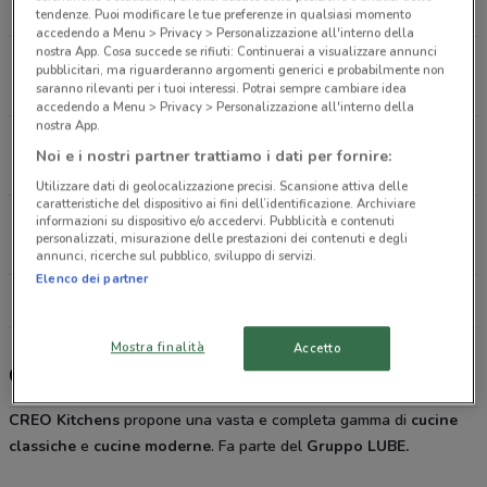
12.3 km
tendenze. Puoi modificare le tue preferenze in qualsiasi momento
accedendo a Menu > Privacy > Personalizzazione all'interno della
nostra App. Cosa succede se rifiuti: Continuerai a visualizzare annunci
Via Ugo Ojetti, 458 Roma
pubblicitari, ma riguarderanno argomenti generici e probabilmente non
16.7 km
saranno rilevanti per i tuoi interessi. Potrai sempre cambiare idea
accedendo a Menu > Privacy > Personalizzazione all'interno della
nostra App.
Via Dei Prati Fiscali, 216 Roma
Noi e i nostri partner trattiamo i dati per fornire:
17.4 km
Utilizzare dati di geolocalizzazione precisi. Scansione attiva delle
caratteristiche del dispositivo ai fini dell’identificazione. Archiviare
Via Dei Prati Fiscali, 216 Roma
informazioni su dispositivo e/o accedervi. Pubblicità e contenuti
personalizzati, misurazione delle prestazioni dei contenuti e degli
17.4 km
annunci, ricerche sul pubblico, sviluppo di servizi.
Elenco dei partner
Tutti i negozi Creo Kitchen
Mostra finalità
Accetto
Creo Kitchen, offerte e negozi
CREO Kitchens
propone una vasta e completa gamma di
cucine
classiche
e
cucine moderne
. Fa parte del
Gruppo LUBE.