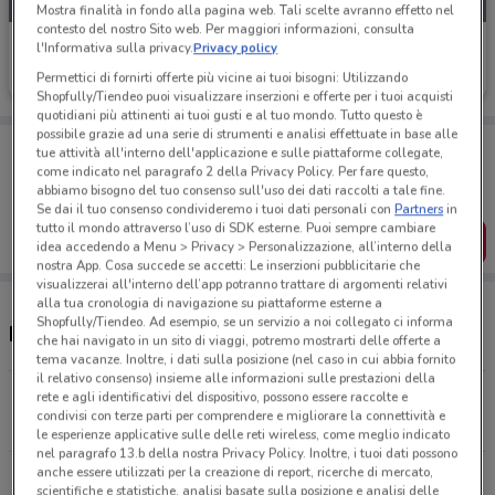
Mostra finalità in fondo alla pagina web. Tali scelte avranno effetto nel
contesto del nostro Sito web. Per maggiori informazioni, consulta
Creo Kitchen
l'Informativa sulla privacy.
Privacy policy
Permettici di fornirti offerte più vicine ai tuoi bisogni: Utilizzando
Scade il 28/02
383 m
Shopfully/Tiendeo puoi visualizzare inserzioni e offerte per i tuoi acquisti
quotidiani più attinenti ai tuoi gusti e al tuo mondo. Tutto questo è
possibile grazie ad una serie di strumenti e analisi effettuate in base alle
Porta DoveConviene sempre con te!
tue attività all'interno dell'applicazione e sulle piattaforme collegate,
Puoi trovare le migliori offerte dei negozi vicino a te,
come indicato nel paragrafo 2 della Privacy Policy. Per fare questo,
salvarle e creare la tua lista del risparmio, comodamente
abbiamo bisogno del tuo consenso sull'uso dei dati raccolti a tale fine.
dal tuo cellulare.
Se dai il tuo consenso condivideremo i tuoi dati personali con
Partners
in
tutto il mondo attraverso l’uso di SDK esterne. Puoi sempre cambiare
SCARICA L’APP
idea accedendo a Menu > Privacy > Personalizzazione, all’interno della
nostra App. Cosa succede se accetti: Le inserzioni pubblicitarie che
visualizzerai all'interno dell’app potranno trattare di argomenti relativi
alla tua cronologia di navigazione su piattaforme esterne a
Shopfully/Tiendeo. Ad esempio, se un servizio a noi collegato ci informa
Negozi Creo Kitchen a Ciampino
che hai navigato in un sito di viaggi, potremo mostrarti delle offerte a
tema vacanze. Inoltre, i dati sulla posizione (nel caso in cui abbia fornito
il relativo consenso) insieme alle informazioni sulle prestazioni della
Via San Francesco D'assisi, 95 Ciampino
rete e agli identificativi del dispositivo, possono essere raccolte e
condivisi con terze parti per comprendere e migliorare la connettività e
383 m
le esperienze applicative sulle delle reti wireless, come meglio indicato
nel paragrafo 13.b della nostra Privacy Policy. Inoltre, i tuoi dati possono
anche essere utilizzati per la creazione di report, ricerche di mercato,
Via Nettunense, Km.9 Cecchina
scientifiche e statistiche, analisi basate sulla posizione e analisi delle