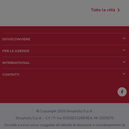
Tutte le città
DOVECONVIENE
Cos'è DoveConviene
PER LE AZIENDE
Chi siamo
Cosa facciamo
INTERNATIONAL
News e media
Richieste commerciali e marketing
Brazil
CONTATTI
Lavora con noi
Mexico
Segnalazione punto vendita
France
Segnalazione Volantino
Australia
Hai un malfunzionamento sul web o sull'app?
New Zealand
© Copyright 2026 Shopfully S.p.A.
Shopfully S.p.A. - C.F / P. Iva 03156531208 REA: MI-2029270
Società a socio unico soggetta all’attività di direzione e coordinamento di