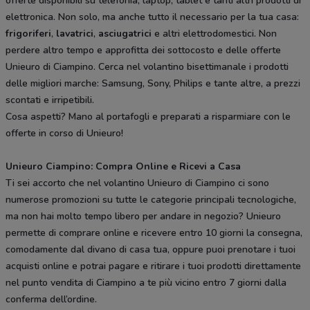
offerte disponibili su telefonia, laptop, tablet e tanti altri prodotti di
elettronica. Non solo, ma anche tutto il necessario per la tua casa:
frigoriferi
,
lavatrici
,
asciugatrici
e altri elettrodomestici. Non
perdere altro tempo e approfitta dei sottocosto e delle offerte
Unieuro di Ciampino. Cerca nel volantino bisettimanale i prodotti
delle migliori marche: Samsung, Sony, Philips e tante altre, a prezzi
scontati e irripetibili.
Cosa aspetti? Mano al portafogli e preparati a risparmiare con le
offerte in corso di Unieuro!
Unieuro Ciampino: Compra Online e Ricevi a Casa
Ti sei accorto che nel volantino Unieuro di Ciampino ci sono
numerose promozioni su tutte le categorie principali tecnologiche,
ma non hai molto tempo libero per andare in negozio? Unieuro
permette di comprare online e ricevere entro 10 giorni la consegna,
comodamente dal divano di casa tua, oppure puoi prenotare i tuoi
acquisti online e potrai pagare e ritirare i tuoi prodotti direttamente
nel punto vendita di Ciampino a te più vicino entro 7 giorni dalla
conferma dell’ordine.