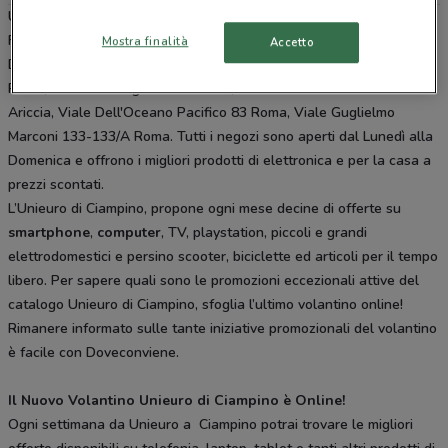
Unieuro è presente in vari punti della città: lo trovi in Viale John
Fitzgerald Kennedy 88 Ciampino, Piazza Togliatti 8 Santa Maria
Mostra finalità
Accetto
Della Mole, via dell'aeroporto 21-27 Roma, Via Prenestina 890
Roma, Via Dei Georgofili 143 Roma, Via Nettunense Km 7 100
Ariccia, Viale Dell'Oceano Pacifico 83 Roma, Viale Guglielmo
Marconi 133-133/A Roma. Tutti i negozi sono aperti dal Lunedì alla
Domenica e offrono i migliori prodotti di elettronica e per la casa a
prezzi scontati.
L’Unieuro di Ciampino, propone ogni mese decine di offerte su
smartphone
,
computer
, TV, playstation, piccoli e grandi
elettrodomestici e persino scooter, biciclette ed articoli per il tempo
libero. Per sapere quali sono le promozioni eccezionali attive del
catalogo Unieuro di Ciampino, sfoglia l’ultimo volantino online!
Rimanere informato sulle tante iniziative promozionali del volantino
è facile con Doveconviene.
Il Nuovo Volantino Unieuro di Ciampino è Online!
Ogni settimana da Unieuro a Ciampino potrai trovare le migliori