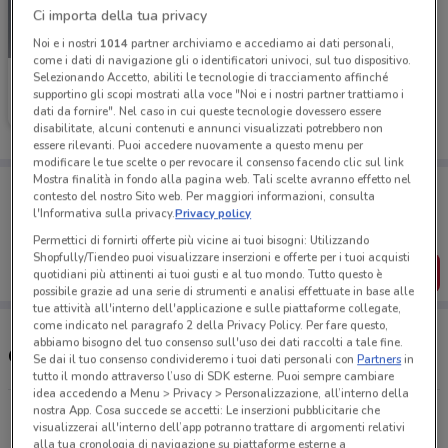
Ci importa della tua privacy
NUOVO
Noi e i nostri
1014
partner archiviamo e accediamo ai dati personali,
come i dati di navigazione gli o identificatori univoci, sul tuo dispositivo.
Selezionando Accetto, abiliti le tecnologie di tracciamento affinché
Unieuro
supportino gli scopi mostrati alla voce "Noi e i nostri partner trattiamo i
dati da fornire". Nel caso in cui queste tecnologie dovessero essere
Scade il 23/08
1.9 km
disabilitate, alcuni contenuti e annunci visualizzati potrebbero non
essere rilevanti. Puoi accedere nuovamente a questo menu per
modificare le tue scelte o per revocare il consenso facendo clic sul link
Mostra finalità in fondo alla pagina web. Tali scelte avranno effetto nel
Porta DoveConviene sempre con te!
contesto del nostro Sito web. Per maggiori informazioni, consulta
Puoi trovare le migliori offerte dei negozi vicino a te,
l'Informativa sulla privacy.
Privacy policy
salvarle e creare la tua lista del risparmio, comodamente
dal tuo cellulare.
Permettici di fornirti offerte più vicine ai tuoi bisogni: Utilizzando
Shopfully/Tiendeo puoi visualizzare inserzioni e offerte per i tuoi acquisti
SCARICA L’APP
quotidiani più attinenti ai tuoi gusti e al tuo mondo. Tutto questo è
possibile grazie ad una serie di strumenti e analisi effettuate in base alle
tue attività all'interno dell'applicazione e sulle piattaforme collegate,
come indicato nel paragrafo 2 della Privacy Policy. Per fare questo,
abbiamo bisogno del tuo consenso sull'uso dei dati raccolti a tale fine.
Orari e Indirizzi Unieuro
Se dai il tuo consenso condivideremo i tuoi dati personali con
Partners
in
tutto il mondo attraverso l’uso di SDK esterne. Puoi sempre cambiare
idea accedendo a Menu > Privacy > Personalizzazione, all’interno della
nostra App. Cosa succede se accetti: Le inserzioni pubblicitarie che
Viale John Fitzgerald Kennedy, 88 Ciampino
visualizzerai all'interno dell’app potranno trattare di argomenti relativi
1.9 km
APERTO
alla tua cronologia di navigazione su piattaforme esterne a