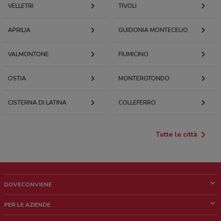
VELLETRI
TIVOLI
APRILIA
GUIDONIA MONTECELIO
VALMONTONE
FIUMICINO
OSTIA
MONTEROTONDO
CISTERNA DI LATINA
COLLEFERRO
Tutte le città
DOVECONVIENE
Cos'è DoveConviene
PER LE AZIENDE
Chi siamo
Cosa facciamo