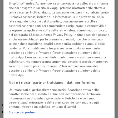
Shopfully/Tiendeo. Ad esempio, se un servizio a noi collegato ci informa
che hai navigato in un sito di viaggi, potremo mostrarti delle offerte a
Piazza Togliatti, 8 Santa Maria Della Mole
tema vacanze. Inoltre, i dati sulla posizione (nel caso in cui abbia fornito
3.4 km
CHIUSO
il relativo consenso) insieme alle informazioni sulle prestazioni della
rete e agli identificativi del dispositivo, possono essere raccolte e
condivisi con terze parti per comprendere e migliorare la connettività e
via dell'aeroporto, 21-27 Roma
le esperienze applicative sulle delle reti wireless, come meglio indicato
nel paragrafo 13.b della nostra Privacy Policy. Inoltre, i tuoi dati possono
7.5 km
APERTO
anche essere utilizzati per la creazione di report, ricerche di mercato,
scientifiche e statistiche, analisi basate sulla posizione e analisi delle
tendenze. Puoi modificare le tue preferenze in qualsiasi momento
Via Prenestina, 890 Roma
accedendo a Menu > Privacy > Personalizzazione all'interno della
10.2 km
APERTO
nostra App. Cosa succede se rifiuti: Continuerai a visualizzare annunci
pubblicitari, ma riguarderanno argomenti generici e probabilmente non
saranno rilevanti per i tuoi interessi. Potrai sempre cambiare idea
Via Dei Georgofili, 143 Roma
accedendo a Menu > Privacy > Personalizzazione all'interno della
10.4 km
APERTO
nostra App.
Noi e i nostri partner trattiamo i dati per fornire:
Tutti i negozi Unieuro
Utilizzare dati di geolocalizzazione precisi. Scansione attiva delle
caratteristiche del dispositivo ai fini dell’identificazione. Archiviare
informazioni su dispositivo e/o accedervi. Pubblicità e contenuti
personalizzati, misurazione delle prestazioni dei contenuti e degli
Gli sconti del nuovo volantino Unieuro e i
annunci, ricerche sul pubblico, sviluppo di servizi.
negozi
Elenco dei partner