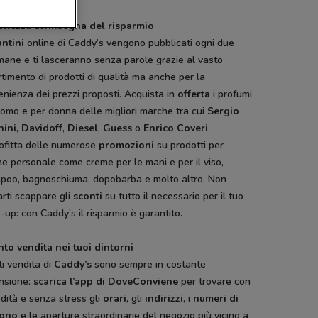
ellezza all’insegna del risparmio
antini
online di Caddy’s vengono pubblicati ogni due
mane e ti lasceranno senza parole grazie al vasto
timento di prodotti di qualità ma anche per la
nienza dei prezzi proposti. Acquista in
offerta
i profumi
omo e per donna delle migliori marche tra cui
Sergio
hini
,
Davidoff
,
Diesel
,
Guess
o
Enrico Coveri
.
ofitta delle numerose
promozioni
su prodotti per
ene personale come creme per le mani e per il viso,
poo, bagnoschiuma, dopobarba e molto altro. Non
arti scappare gli
sconti
su tutto il necessario per il tuo
up: con Caddy’s il risparmio è garantito.
nto vendita nei tuoi dintorni
ti vendita di
Caddy’s
sono sempre in costante
nsione:
scarica l’app di DoveConviene
per trovare con
dità e senza stress gli
orari
, gli
indirizzi
, i
numeri di
fono
e le aperture straordinarie del negozio più vicino a