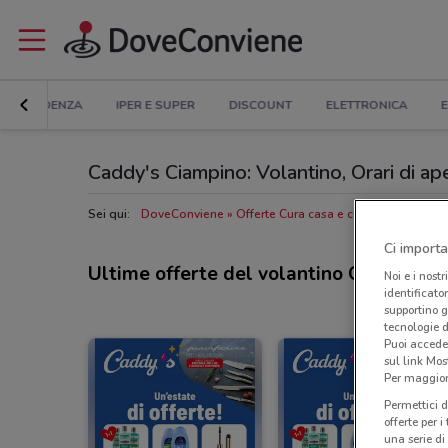
IN EVIDENZA
IPER E SUPER
DISCOUNT
ELETTRONICA
E
Caddy's Ciampino: Volantino, Orari di aper
Sei qui:
DoveConviene
Offerte Cura casa e corpo a Ciampin
Ci importa
Ultime offerte del volantino Caddy's
Noi e i nostr
identificato
supportino g
tecnologie d
Puoi accede
sul link Mos
Per maggiori
Permettici d
offerte per 
una serie di