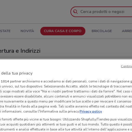
STATE
NOVITÀ
CURA CASA E CORPO
BRICOLAGE
ARRE
tura e Indirizzi
o
Negozi Caddy's a Ciampino
Contin
 della tua privacy
Neg
i
1014
partner archiviamo e accediamo ai dati personali, come i dati di navigazione g
ri univoci, sul tuo dispositivo. Selezionando Accetto, abiliti le tecnologie di tracciame
li scopi mostrati alla voce "Noi e i nostri partner trattiamo i dati da fornire". Nel caso 
ovessero essere disabilitate, alcuni contenuti e annunci visualizzati potrebbero non ess
re nuovamente a questo menu per modificare le tue scelte o per revocare il consenso
tra finalità in fondo alla pagina web. Tali scelte avranno effetto nel contesto del nost
 informazioni, consulta l'Informativa sulla privacy.
Privacy policy
i fornirti offerte più vicine ai tuoi bisogni: Utilizzando Shopfully/Tiendeo puoi visualizz
i tuoi acquisti quotidiani più attinenti ai tuoi gusti e al tuo mondo. Tutto questo è possi
 strumenti e analisi effettuate in base alle tue attività all'interno dell'applicazione e 