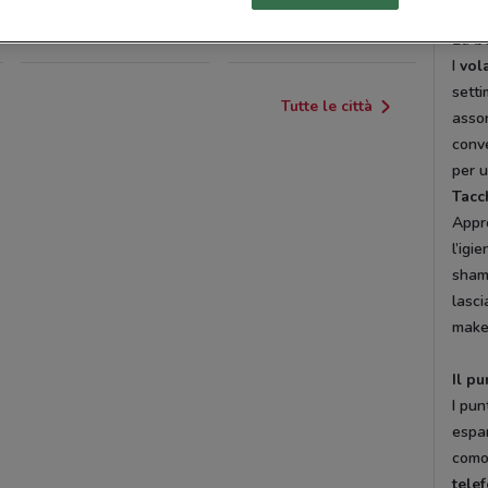
CISTERNA DI LATINA
COLLEFERRO
La b
I
vol
setti
Tutte le città
assor
conve
per u
Tacc
Appr
l’igi
sham
lasci
make-
Il pu
I pun
espa
como
tele