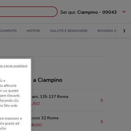
Sei qui:
Ciampino - 00043
DAMENTO
MOTORI
SALUTE E BENESSERE
INFANZIA E GIOCHI
ua senza accettare
ozi Caddy's a Ciampino
li o
nto affinché
in cui queste
ere rilevanti.
Via dei Castani, 135-137 Roma
 facendo clic
9.4 km
CHIUSO
ro Sito web.
Piazza Testaccio 32 Roma
are inserzioni e
bile grazie ad
13.4 km
CHIUSO
sulle