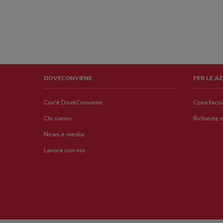
DOVECONVIENE
PER LE A
Cos'è DoveConviene
Cosa facc
Chi siamo
Richieste 
News e media
Lavora con noi