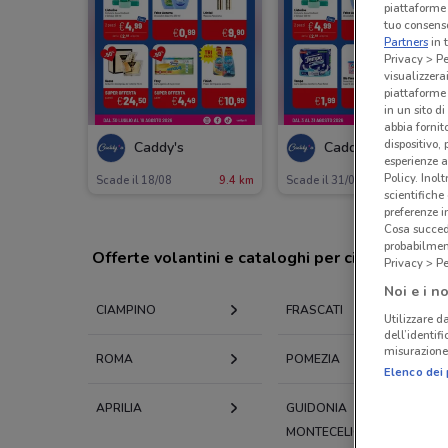
piattaforme 
tuo consenso
Partners
in 
Privacy > Pe
visualizzera
piattaforme 
in un sito d
abbia fornit
dispositivo,
Caddy's
Caddy's
esperienze a
Policy. Inolt
Scade il 18/08
9.4 km
Scade il 31/08
13.4 km
scientifiche
preferenze 
Cosa succede
probabilmen
Offerte volantini e cataloghi per città nelle vi
Privacy > Pe
Noi e i no
CIAMPINO
FRASCATI
Utilizzare da
dell’identif
misurazione 
ROMA
POMEZIA
Elenco dei 
APRILIA
GUIDONIA
MONTECELIO