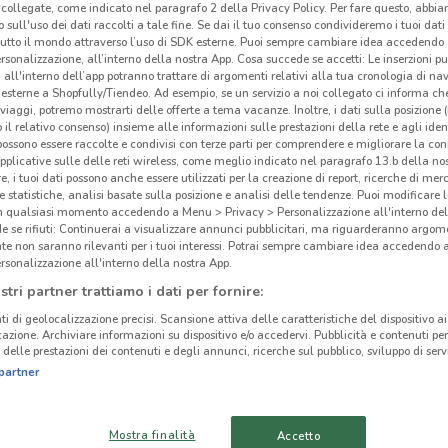
collegate, come indicato nel paragrafo 2 della Privacy Policy. Per fare questo, abbi
 sull'uso dei dati raccolti a tale fine. Se dai il tuo consenso condivideremo i tuoi dati
tutto il mondo attraverso l’uso di SDK esterne. Puoi sempre cambiare idea accedend
rsonalizzazione, all’interno della nostra App. Cosa succede se accetti: Le inserzioni pu
i all'interno dell’app potranno trattare di argomenti relativi alla tua cronologia di na
esterne a Shopfully/Tiendeo. Ad esempio, se un servizio a noi collegato ci informa ch
i viaggi, potremo mostrarti delle offerte a tema vacanze. Inoltre, i dati sulla posizione 
o il relativo consenso) insieme alle informazioni sulle prestazioni della rete e agli ident
 possono essere raccolte e condivisi con terze parti per comprendere e migliorare la conn
pplicative sulle delle reti wireless, come meglio indicato nel paragrafo 13.b della no
re, i tuoi dati possono anche essere utilizzati per la creazione di report, ricerche di mer
 e statistiche, analisi basate sulla posizione e analisi delle tendenze. Puoi modificare l
in qualsiasi momento accedendo a Menu > Privacy > Personalizzazione all'interno del
 se rifiuti: Continuerai a visualizzare annunci pubblicitari, ma riguarderanno argome
Cad
te non saranno rilevanti per i tuoi interessi. Potrai sempre cambiare idea accedendo
cinanze
rsonalizzazione all'interno della nostra App.
stri partner trattiamo i dati per fornire:
Se st
ALBANO LAZIALE
ARICCIA
com
ti di geolocalizzazione precisi. Scansione attiva delle caratteristiche del dispositivo ai 
icazione. Archiviare informazioni su dispositivo e/o accedervi. Pubblicità e contenuti per
doman
delle prestazioni dei contenuti e degli annunci, ricerche sul pubblico, sviluppo di servi
VELLETRI
TIVOLI
prodo
partner
Caddy
VALMONTONE
FIUMICINO
Sfogl
Mostra finalità
Dov
Accetto