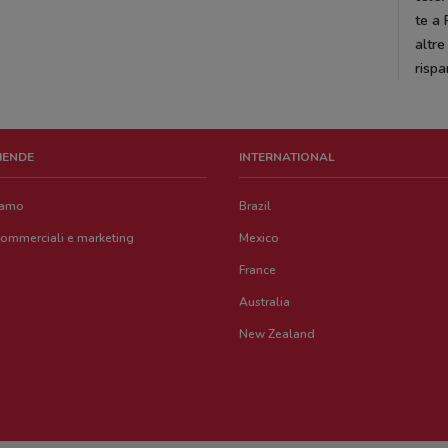
te a 
altre
rispa
ZIENDE
INTERNATIONAL
iamo
Brazil
commerciali e marketing
Mexico
France
Australia
New Zealand