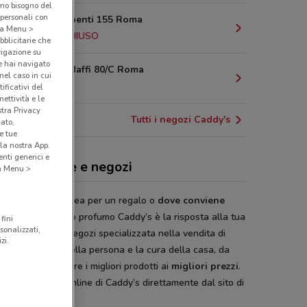
amo bisogno del
 personali con
Via dei Serpenti 155 Roma
o a Menu >
13.8 km
CHIUSO
bblicitarie che
vigazione su
e hai navigato
Via Pietro Maffi 80/C Roma
(nel caso in cui
20.3 km
ificativi del
ettività e le
stra Privacy
Tutti i negozi Caddy's
cato,
e tue
la nostra App.
nti generici e
dy's, offerte e negozi
 a Menu >
ai cercando un’idea per un regalo o
dove conviene
prare
il tuo nuovo profumo Caddy’s è la risposta alla tua
fini
sonalizzati,
da. Catena di negozi specializzata nella vendita di
zi.
tti per l’igiene della persona e la cura della casa, da
’s troverai sempre i migliori prodotti ai
migliori prezzi
.
ia il
volantino
online di Caddy’s direttamente dal sito di
eConviene
.