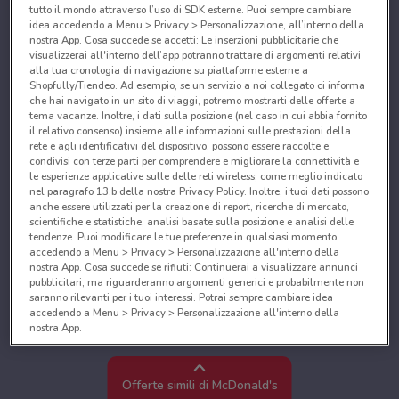
tutto il mondo attraverso l’uso di SDK esterne. Puoi sempre cambiare
idea accedendo a Menu > Privacy > Personalizzazione, all’interno della
nostra App. Cosa succede se accetti: Le inserzioni pubblicitarie che
visualizzerai all'interno dell’app potranno trattare di argomenti relativi
alla tua cronologia di navigazione su piattaforme esterne a
Shopfully/Tiendeo. Ad esempio, se un servizio a noi collegato ci informa
che hai navigato in un sito di viaggi, potremo mostrarti delle offerte a
tema vacanze. Inoltre, i dati sulla posizione (nel caso in cui abbia fornito
il relativo consenso) insieme alle informazioni sulle prestazioni della
rete e agli identificativi del dispositivo, possono essere raccolte e
condivisi con terze parti per comprendere e migliorare la connettività e
le esperienze applicative sulle delle reti wireless, come meglio indicato
nel paragrafo 13.b della nostra Privacy Policy. Inoltre, i tuoi dati possono
anche essere utilizzati per la creazione di report, ricerche di mercato,
scientifiche e statistiche, analisi basate sulla posizione e analisi delle
tendenze. Puoi modificare le tue preferenze in qualsiasi momento
accedendo a Menu > Privacy > Personalizzazione all'interno della
nostra App. Cosa succede se rifiuti: Continuerai a visualizzare annunci
pubblicitari, ma riguarderanno argomenti generici e probabilmente non
saranno rilevanti per i tuoi interessi. Potrai sempre cambiare idea
accedendo a Menu > Privacy > Personalizzazione all'interno della
nostra App.
Noi e i nostri partner trattiamo i dati per fornire:
Utilizzare dati di geolocalizzazione precisi. Scansione attiva delle
Offerte simili di McDonald's
caratteristiche del dispositivo ai fini dell’identificazione. Archiviare