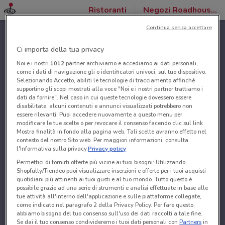
Ristoranti
Negozi Roadhouse Restaurant
Continua senza accettare
Ci importa della tua privacy
Noi e i nostri
1012
partner archiviamo e accediamo ai dati personali,
come i dati di navigazione gli o identificatori univoci, sul tuo dispositivo.
Selezionando Accetto, abiliti le tecnologie di tracciamento affinché
supportino gli scopi mostrati alla voce "Noi e i nostri partner trattiamo i
dati da fornire". Nel caso in cui queste tecnologie dovessero essere
disabilitate, alcuni contenuti e annunci visualizzati potrebbero non
essere rilevanti. Puoi accedere nuovamente a questo menu per
modificare le tue scelte o per revocare il consenso facendo clic sul link
Mostra finalità in fondo alla pagina web. Tali scelte avranno effetto nel
contesto del nostro Sito web. Per maggiori informazioni, consulta
l'Informativa sulla privacy.
Privacy policy
Permettici di fornirti offerte più vicine ai tuoi bisogni: Utilizzando
Shopfully/Tiendeo puoi visualizzare inserzioni e offerte per i tuoi acquisti
quotidiani più attinenti ai tuoi gusti e al tuo mondo. Tutto questo è
possibile grazie ad una serie di strumenti e analisi effettuate in base alle
tue attività all'interno dell'applicazione e sulle piattaforme collegate,
come indicato nel paragrafo 2 della Privacy Policy. Per fare questo,
abbiamo bisogno del tuo consenso sull'uso dei dati raccolti a tale fine.
Se dai il tuo consenso condivideremo i tuoi dati personali con
Partners
in