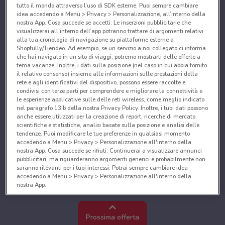
tutto il mondo attraverso l’uso di SDK esterne. Puoi sempre cambiare
idea accedendo a Menu > Privacy > Personalizzazione, all’interno della
nostra App. Cosa succede se accetti: Le inserzioni pubblicitarie che
visualizzerai all'interno dell’app potranno trattare di argomenti relativi
alla tua cronologia di navigazione su piattaforme esterne a
Shopfully/Tiendeo. Ad esempio, se un servizio a noi collegato ci informa
che hai navigato in un sito di viaggi, potremo mostrarti delle offerte a
tema vacanze. Inoltre, i dati sulla posizione (nel caso in cui abbia fornito
il relativo consenso) insieme alle informazioni sulle prestazioni della
rete e agli identificativi del dispositivo, possono essere raccolte e
condivisi con terze parti per comprendere e migliorare la connettività e
le esperienze applicative sulle delle reti wireless, come meglio indicato
nel paragrafo 13.b della nostra Privacy Policy. Inoltre, i tuoi dati possono
anche essere utilizzati per la creazione di report, ricerche di mercato,
scientifiche e statistiche, analisi basate sulla posizione e analisi delle
tendenze. Puoi modificare le tue preferenze in qualsiasi momento
accedendo a Menu > Privacy > Personalizzazione all'interno della
nostra App. Cosa succede se rifiuti: Continuerai a visualizzare annunci
pubblicitari, ma riguarderanno argomenti generici e probabilmente non
saranno rilevanti per i tuoi interessi. Potrai sempre cambiare idea
accedendo a Menu > Privacy > Personalizzazione all'interno della
nostra App.
Noi e i nostri partner trattiamo i dati per fornire:
Utilizzare dati di geolocalizzazione precisi. Scansione attiva delle
Prossima offerta
caratteristiche del dispositivo ai fini dell’identificazione. Archiviare