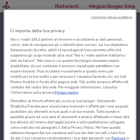
Ristoranti
Negozi Burger King
Continua senza accettare
Ci importa della tua privacy
Noi e i nostri
1012
partner archiviamo e accediamo ai dati personali,
come i dati di navigazione gli o identificatori univoci, sul tuo dispositivo.
Selezionando Accetto, abiliti le tecnologie di tracciamento affinché
supportino gli scopi mostrati alla voce "Noi e i nostri partner trattiamo i
dati da fornire". Nel caso in cui queste tecnologie dovessero essere
disabilitate, alcuni contenuti e annunci visualizzati potrebbero non
essere rilevanti. Puoi accedere nuovamente a questo menu per
modificare le tue scelte o per revocare il consenso facendo clic sul link
Mostra finalità in fondo alla pagina web. Tali scelte avranno effetto nel
contesto del nostro Sito web. Per maggiori informazioni, consulta
l'Informativa sulla privacy.
Privacy policy
Permettici di fornirti offerte più vicine ai tuoi bisogni: Utilizzando
Shopfully/Tiendeo puoi visualizzare inserzioni e offerte per i tuoi acquisti
quotidiani più attinenti ai tuoi gusti e al tuo mondo. Tutto questo è
possibile grazie ad una serie di strumenti e analisi effettuate in base alle
tue attività all'interno dell'applicazione e sulle piattaforme collegate,
come indicato nel paragrafo 2 della Privacy Policy. Per fare questo,
abbiamo bisogno del tuo consenso sull'uso dei dati raccolti a tale fine.
Se dai il tuo consenso condivideremo i tuoi dati personali con
Partners
in