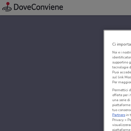
Ci importa
Noi e i nostr
identificato
supportino g
tecnologie d
Puoi accede
sul link Mos
Per maggiori
Permettici d
offerte per 
una serie di
piattaforme 
tuo consenso
Partners
in 
Privacy > Pe
visualizzera
piattaforme 