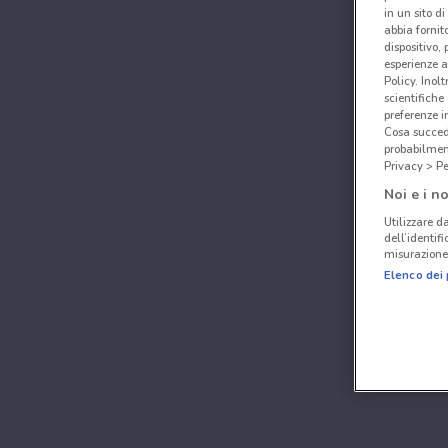
in un sito d
abbia fornit
dispositivo,
esperienze a
Policy. Inolt
scientifiche
preferenze 
Cosa succede
probabilmen
Privacy > Pe
Noi e i no
Utilizzare da
dell’identif
misurazione 
Elenco dei 