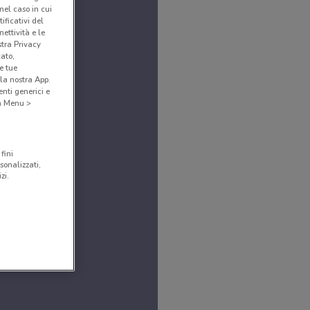
(nel caso in cui
ificativi del
ettività e le
stra Privacy
cato,
e tue
la nostra App.
nti generici e
 a Menu >
fini
sonalizzati,
zi.