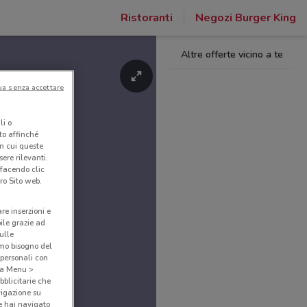
Ristoranti
Negozi Burger King
Altre offerte vicino a te
ua senza accettare
li o
nto affinché
in cui queste
ere rilevanti.
 facendo clic
ro Sito web.
are inserzioni e
bile grazie ad
sulle
amo bisogno del
 personali con
o a Menu >
bblicitarie che
vigazione su
e hai navigato