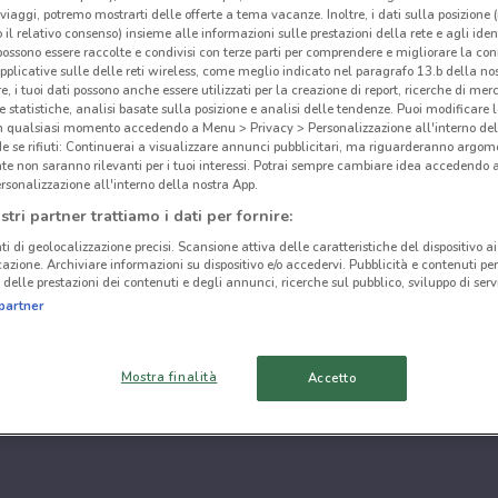
i viaggi, potremo mostrarti delle offerte a tema vacanze. Inoltre, i dati sulla posizione 
o il relativo consenso) insieme alle informazioni sulle prestazioni della rete e agli ident
 possono essere raccolte e condivisi con terze parti per comprendere e migliorare la conn
pplicative sulle delle reti wireless, come meglio indicato nel paragrafo 13.b della no
re, i tuoi dati possono anche essere utilizzati per la creazione di report, ricerche di mer
 e statistiche, analisi basate sulla posizione e analisi delle tendenze. Puoi modificare l
in qualsiasi momento accedendo a Menu > Privacy > Personalizzazione all'interno del
 se rifiuti: Continuerai a visualizzare annunci pubblicitari, ma riguarderanno argome
te non saranno rilevanti per i tuoi interessi. Potrai sempre cambiare idea accedendo
rsonalizzazione all'interno della nostra App.
stri partner trattiamo i dati per fornire:
ti di geolocalizzazione precisi. Scansione attiva delle caratteristiche del dispositivo ai 
icazione. Archiviare informazioni su dispositivo e/o accedervi. Pubblicità e contenuti per
delle prestazioni dei contenuti e degli annunci, ricerche sul pubblico, sviluppo di servi
partner
Mostra finalità
Accetto