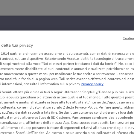
Contin
 della tua privacy
i
1014
partner archiviamo e accediamo ai dati personali, come i dati di navigazione g
ri univoci, sul tuo dispositivo. Selezionando Accetto, abiliti le tecnologie di tracciame
li scopi mostrati alla voce "Noi e i nostri partner trattiamo i dati da fornire". Nel caso 
ovessero essere disabilitate, alcuni contenuti e annunci visualizzati potrebbero non ess
re nuovamente a questo menu per modificare le tue scelte o per revocare il consenso
tra finalità in fondo alla pagina web. Tali scelte avranno effetto nel contesto del nost
 informazioni, consulta l'Informativa sulla privacy.
Privacy policy
i fornirti offerte più vicine ai tuoi bisogni: Utilizzando Shopfully/Tiendeo puoi visualizz
i tuoi acquisti quotidiani più attinenti ai tuoi gusti e al tuo mondo. Tutto questo è possi
 strumenti e analisi effettuate in base alle tue attività all'interno dell'applicazione e 
collegate, come indicato nel paragrafo 2 della Privacy Policy. Per fare questo, abbi
 sull'uso dei dati raccolti a tale fine. Se dai il tuo consenso condivideremo i tuoi dati
tutto il mondo attraverso l’uso di SDK esterne. Puoi sempre cambiare idea accedend
rsonalizzazione, all’interno della nostra App. Cosa succede se accetti: Le inserzioni pu
i all'interno dell’app potranno trattare di argomenti relativi alla tua cronologia di na
esterne a Shopfully/Tiendeo. Ad esempio, se un servizio a noi collegato ci informa ch