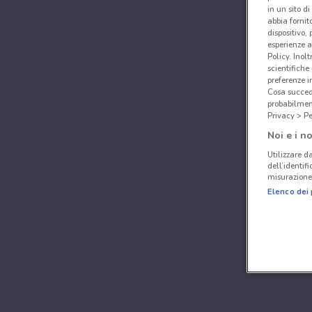
in un sito d
abbia fornit
dispositivo,
esperienze a
Policy. Inolt
scientifiche
preferenze 
Cosa succede
probabilmen
Privacy > Pe
Noi e i no
Utilizzare da
dell’identif
misurazione 
Elenco dei 