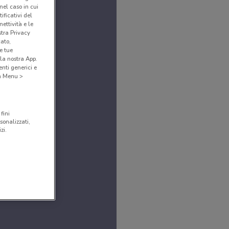
(nel caso in cui
ificativi del
ettività e le
stra Privacy
cato,
e tue
la nostra App.
nti generici e
 a Menu >
fini
sonalizzati,
zi.