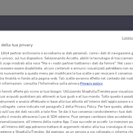
Contin
 della tua privacy
i
1014
partner archiviamo e accediamo ai dati personali, come i dati di navigazione g
ri univoci, sul tuo dispositivo. Selezionando Accetto, abiliti le tecnologie di tracciame
li scopi mostrati alla voce "Noi e i nostri partner trattiamo i dati da fornire". Nel caso 
ovessero essere disabilitate, alcuni contenuti e annunci visualizzati potrebbero non ess
re nuovamente a questo menu per modificare le tue scelte o per revocare il consenso
tra finalità in fondo alla pagina web. Tali scelte avranno effetto nel contesto del nost
 informazioni, consulta l'Informativa sulla privacy.
Privacy policy
i fornirti offerte più vicine ai tuoi bisogni: Utilizzando Shopfully/Tiendeo puoi visualizz
i tuoi acquisti quotidiani più attinenti ai tuoi gusti e al tuo mondo. Tutto questo è possi
 strumenti e analisi effettuate in base alle tue attività all'interno dell'applicazione e 
collegate, come indicato nel paragrafo 2 della Privacy Policy. Per fare questo, abbi
 sull'uso dei dati raccolti a tale fine. Se dai il tuo consenso condivideremo i tuoi dati
tutto il mondo attraverso l’uso di SDK esterne. Puoi sempre cambiare idea accedend
rsonalizzazione, all’interno della nostra App. Cosa succede se accetti: Le inserzioni pu
i all'interno dell’app potranno trattare di argomenti relativi alla tua cronologia di na
esterne a Shopfully/Tiendeo. Ad esempio, se un servizio a noi collegato ci informa ch