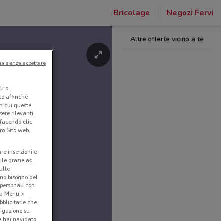
Bricolage
Negozi Fervi
Altre offerte vicino a te
ua senza accettare
li o
nto affinché
in cui queste
ere rilevanti.
 facendo clic
ro Sito web.
are inserzioni e
bile grazie ad
sulle
amo bisogno del
 personali con
o a Menu >
bblicitarie che
vigazione su
e hai navigato