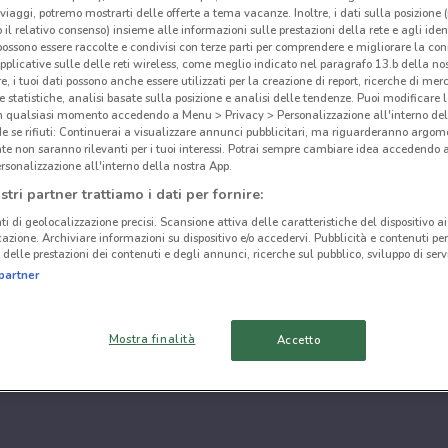
i viaggi, potremo mostrarti delle offerte a tema vacanze. Inoltre, i dati sulla posizione 
o il relativo consenso) insieme alle informazioni sulle prestazioni della rete e agli ident
 possono essere raccolte e condivisi con terze parti per comprendere e migliorare la conn
pplicative sulle delle reti wireless, come meglio indicato nel paragrafo 13.b della no
re, i tuoi dati possono anche essere utilizzati per la creazione di report, ricerche di mer
 e statistiche, analisi basate sulla posizione e analisi delle tendenze. Puoi modificare l
in qualsiasi momento accedendo a Menu > Privacy > Personalizzazione all'interno del
 se rifiuti: Continuerai a visualizzare annunci pubblicitari, ma riguarderanno argome
te non saranno rilevanti per i tuoi interessi. Potrai sempre cambiare idea accedendo
rsonalizzazione all'interno della nostra App.
stri partner trattiamo i dati per fornire:
ti di geolocalizzazione precisi. Scansione attiva delle caratteristiche del dispositivo ai 
icazione. Archiviare informazioni su dispositivo e/o accedervi. Pubblicità e contenuti per
delle prestazioni dei contenuti e degli annunci, ricerche sul pubblico, sviluppo di servi
partner
Mostra finalità
Accetto