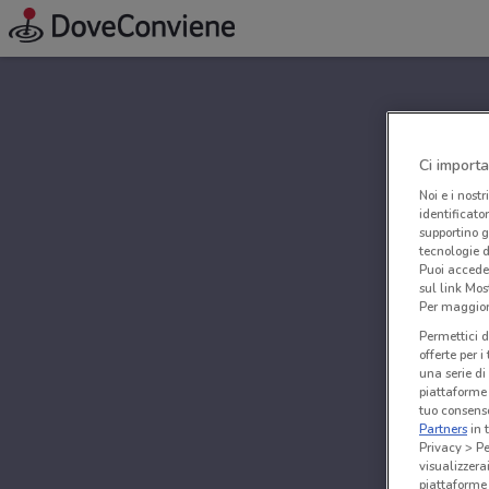
Ci importa
Noi e i nostr
identificato
supportino g
tecnologie d
Puoi accede
sul link Mos
Per maggiori
Permettici d
offerte per 
una serie di
piattaforme 
tuo consenso
Partners
in 
Privacy > Pe
visualizzera
piattaforme 