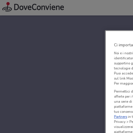
Ci importa
Noi e i nostr
identificato
supportino g
tecnologie d
Puoi accede
sul link Mos
Per maggiori
Permettici d
offerte per 
una serie di
piattaforme 
tuo consenso
Partners
in 
Privacy > Pe
visualizzera
piattaforme 