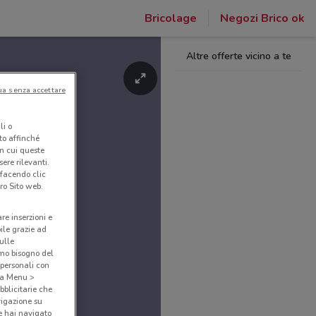
Bricolage
Negozi Brico ok
Altre offerte vicino a te
ua senza accettare
li o
nto affinché
in cui queste
ere rilevanti.
 facendo clic
ro Sito web.
are inserzioni e
bile grazie ad
sulle
amo bisogno del
 personali con
o a Menu >
bblicitarie che
vigazione su
e hai navigato