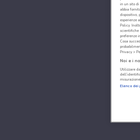
in un sito d
abbia fornit
dispositivo,
esperienze a
Policy. Inolt
scientifiche
preferenze 
Cosa succede
probabilmen
Privacy > Pe
Noi e i no
Utilizzare da
dell’identif
misurazione 
Elenco dei 