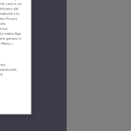
(nel caso in cui
ificativi del
ettività e le
stra Privacy
cato,
e tue
la nostra App.
nti generici e
 a Menu >
fini
sonalizzati,
zi.