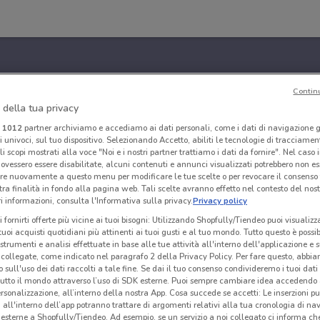
Contin
 della tua privacy
i
1012
partner archiviamo e accediamo ai dati personali, come i dati di navigazione g
ri univoci, sul tuo dispositivo. Selezionando Accetto, abiliti le tecnologie di tracciame
li scopi mostrati alla voce "Noi e i nostri partner trattiamo i dati da fornire". Nel caso 
ovessero essere disabilitate, alcuni contenuti e annunci visualizzati potrebbero non ess
re nuovamente a questo menu per modificare le tue scelte o per revocare il consenso
tra finalità in fondo alla pagina web. Tali scelte avranno effetto nel contesto del nost
 informazioni, consulta l'Informativa sulla privacy.
Privacy policy
i fornirti offerte più vicine ai tuoi bisogni: Utilizzando Shopfully/Tiendeo puoi visualizz
i tuoi acquisti quotidiani più attinenti ai tuoi gusti e al tuo mondo. Tutto questo è possi
 strumenti e analisi effettuate in base alle tue attività all'interno dell'applicazione e 
collegate, come indicato nel paragrafo 2 della Privacy Policy. Per fare questo, abbi
 sull'uso dei dati raccolti a tale fine. Se dai il tuo consenso condivideremo i tuoi dati
tutto il mondo attraverso l’uso di SDK esterne. Puoi sempre cambiare idea accedend
rsonalizzazione, all’interno della nostra App. Cosa succede se accetti: Le inserzioni pu
i all'interno dell’app potranno trattare di argomenti relativi alla tua cronologia di na
esterne a Shopfully/Tiendeo. Ad esempio, se un servizio a noi collegato ci informa ch