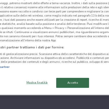
i viaggi, potremo mostrarti delle offerte a tema vacanze. Inoltre, i dati sulla posizione 
o il relativo consenso) insieme alle informazioni sulle prestazioni della rete e agli ident
 possono essere raccolte e condivisi con terze parti per comprendere e migliorare la conn
pplicative sulle delle reti wireless, come meglio indicato nel paragrafo 13.b della no
re, i tuoi dati possono anche essere utilizzati per la creazione di report, ricerche di mer
 e statistiche, analisi basate sulla posizione e analisi delle tendenze. Puoi modificare l
in qualsiasi momento accedendo a Menu > Privacy > Personalizzazione all'interno del
 se rifiuti: Continuerai a visualizzare annunci pubblicitari, ma riguarderanno argome
te non saranno rilevanti per i tuoi interessi. Potrai sempre cambiare idea accedendo
rsonalizzazione all'interno della nostra App.
stri partner trattiamo i dati per fornire:
ti di geolocalizzazione precisi. Scansione attiva delle caratteristiche del dispositivo ai 
icazione. Archiviare informazioni su dispositivo e/o accedervi. Pubblicità e contenuti per
delle prestazioni dei contenuti e degli annunci, ricerche sul pubblico, sviluppo di servi
partner
Mostra finalità
Accetto