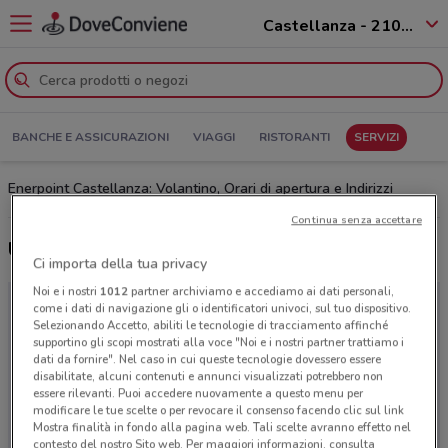
Castellanza - 21053
BANCHE E ASSICURAZIONI
VIAGGI
RISTORANTI
SERVIZI
Enerpoint Castellanza: Volantino, Orari di apertura e Indirizzi
Continua senza accettare
Ultime offerte del volantino Enerpoint
Ci importa della tua privacy
Noi e i nostri
1012
partner archiviamo e accediamo ai dati personali,
come i dati di navigazione gli o identificatori univoci, sul tuo dispositivo.
Selezionando Accetto, abiliti le tecnologie di tracciamento affinché
supportino gli scopi mostrati alla voce "Noi e i nostri partner trattiamo i
dati da fornire". Nel caso in cui queste tecnologie dovessero essere
disabilitate, alcuni contenuti e annunci visualizzati potrebbero non
essere rilevanti. Puoi accedere nuovamente a questo menu per
modificare le tue scelte o per revocare il consenso facendo clic sul link
Mostra finalità in fondo alla pagina web. Tali scelte avranno effetto nel
contesto del nostro Sito web. Per maggiori informazioni, consulta