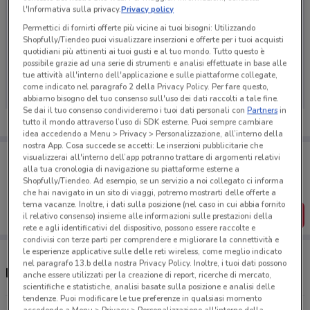
l'Informativa sulla privacy.
Privacy policy
Permettici di fornirti offerte più vicine ai tuoi bisogni: Utilizzando
Shopfully/Tiendeo puoi visualizzare inserzioni e offerte per i tuoi acquisti
quotidiani più attinenti ai tuoi gusti e al tuo mondo. Tutto questo è
Ci dispiace, al momento non abbiamo pubblicato
possibile grazie ad una serie di strumenti e analisi effettuate in base alle
volantini nella tua zona. Riprova più tardi.
tue attività all'interno dell'applicazione e sulle piattaforme collegate,
come indicato nel paragrafo 2 della Privacy Policy. Per fare questo,
abbiamo bisogno del tuo consenso sull'uso dei dati raccolti a tale fine.
Se dai il tuo consenso condivideremo i tuoi dati personali con
Partners
in
tutto il mondo attraverso l’uso di SDK esterne. Puoi sempre cambiare
idea accedendo a Menu > Privacy > Personalizzazione, all’interno della
nostra App. Cosa succede se accetti: Le inserzioni pubblicitarie che
Porta DoveConviene sempre con te!
visualizzerai all'interno dell’app potranno trattare di argomenti relativi
Puoi trovare le migliori offerte dei negozi vicino a te,
alla tua cronologia di navigazione su piattaforme esterne a
salvarle e creare la tua lista del risparmio, comodamente
Shopfully/Tiendeo. Ad esempio, se un servizio a noi collegato ci informa
dal tuo cellulare.
che hai navigato in un sito di viaggi, potremo mostrarti delle offerte a
tema vacanze. Inoltre, i dati sulla posizione (nel caso in cui abbia fornito
SCARICA L’APP
il relativo consenso) insieme alle informazioni sulle prestazioni della
rete e agli identificativi del dispositivo, possono essere raccolte e
condivisi con terze parti per comprendere e migliorare la connettività e
le esperienze applicative sulle delle reti wireless, come meglio indicato
nel paragrafo 13.b della nostra Privacy Policy. Inoltre, i tuoi dati possono
Negozi Enerpoint a Castellanza
anche essere utilizzati per la creazione di report, ricerche di mercato,
scientifiche e statistiche, analisi basate sulla posizione e analisi delle
tendenze. Puoi modificare le tue preferenze in qualsiasi momento
accedendo a Menu > Privacy > Personalizzazione all'interno della