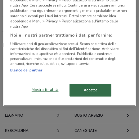
Via Torino, 3/5 Varedo
nostra App. Cosa succede se rifiuti: Continuerai a visualizzare annunci
21.6 km
pubblicitari, ma riguarderanno argomenti generici e probabilmente non
saranno rilevanti per i tuoi interessi. Potrai sempre cambiare idea
accedendo a Menu > Privacy > Personalizzazione all'interno della
Tutti i negozi Enerpoint
nostra App.
Noi e i nostri partner trattiamo i dati per fornire:
Utilizzare dati di geolocalizzazione precisi. Scansione attiva delle
Enerpoint, offerte e negozi
caratteristiche del dispositivo ai fini dell’identificazione. Archiviare
informazioni su dispositivo e/o accedervi. Pubblicità e contenuti
-
personalizzati, misurazione delle prestazioni dei contenuti e degli
annunci, ricerche sul pubblico, sviluppo di servizi.
Elenco dei partner
Offerte volantini e cataloghi per città nelle vicinanze
Mostra finalità
Accetto
CASTELLANZA
OLGIATE OLONA
LEGNANO
BUSTO ARSIZIO
RESCALDINA
CANEGRATE