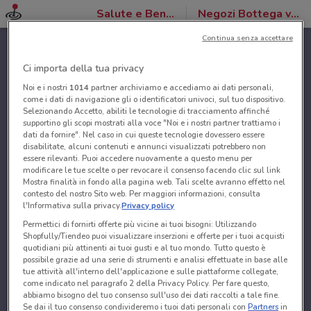
Salute e Benessere
Negozi Bottega verde
Continua senza accettare
Ci importa della tua privacy
Noi e i nostri
1014
partner archiviamo e accediamo ai dati personali,
come i dati di navigazione gli o identificatori univoci, sul tuo dispositivo.
Selezionando Accetto, abiliti le tecnologie di tracciamento affinché
supportino gli scopi mostrati alla voce "Noi e i nostri partner trattiamo i
dati da fornire". Nel caso in cui queste tecnologie dovessero essere
disabilitate, alcuni contenuti e annunci visualizzati potrebbero non
essere rilevanti. Puoi accedere nuovamente a questo menu per
modificare le tue scelte o per revocare il consenso facendo clic sul link
Mostra finalità in fondo alla pagina web. Tali scelte avranno effetto nel
contesto del nostro Sito web. Per maggiori informazioni, consulta
l'Informativa sulla privacy.
Privacy policy
Permettici di fornirti offerte più vicine ai tuoi bisogni: Utilizzando
Shopfully/Tiendeo puoi visualizzare inserzioni e offerte per i tuoi acquisti
quotidiani più attinenti ai tuoi gusti e al tuo mondo. Tutto questo è
possibile grazie ad una serie di strumenti e analisi effettuate in base alle
tue attività all'interno dell'applicazione e sulle piattaforme collegate,
come indicato nel paragrafo 2 della Privacy Policy. Per fare questo,
abbiamo bisogno del tuo consenso sull'uso dei dati raccolti a tale fine.
Se dai il tuo consenso condivideremo i tuoi dati personali con
Partners
in