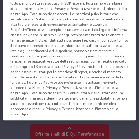
tutto il mondo attraverso l’uso di SDK esterne. Puoi sempre cambiare
idea accedendo a Menu > Privacy > Personalizzazione, all’interno della
nostra App. Cosa succede se accetti: Le inserzioni pubblicitarie che
visualizzerai all'interno dell’app potranno trattare di argomenti relativi
alla tua cronologia di navigazione su piattaforme esterne a
Shopfully/Tiendeo. Ad esempio, se un servizio a noi collegato ci informa
che hai navigato in un sito di viaggi, potremo mostrarti delle offerte a
tema vacanze. Inoltre, i dati sulla posizione (nel caso in cui abbia fornito
il relativo consenso) insieme alle informazioni sulle prestazioni della
rete e agli identificativi del dispositivo, possono essere raccolte e
condivisi con terze parti per comprendere e migliorare la connettività e
le esperienze applicative sulle delle reti wireless, come meglio indicato
nel paragrafo 13.b della nostra Privacy Policy. Inoltre, i tuoi dati possono
anche essere utilizzati per la creazione di report, ricerche di mercato,
scientifiche e statistiche, analisi basate sulla posizione e analisi delle
tendenze. Puoi modificare le tue preferenze in qualsiasi momento
accedendo a Menu > Privacy > Personalizzazione all'interno della
nostra App. Cosa succede se rifiuti: Continuerai a visualizzare annunci
pubblicitari, ma riguarderanno argomenti generici e probabilmente non
saranno rilevanti per i tuoi interessi. Potrai sempre cambiare idea
accedendo a Menu > Privacy > Personalizzazione all'interno della
nostra App.
Noi e i nostri partner trattiamo i dati per fornire:
Utilizzare dati di geolocalizzazione precisi. Scansione attiva delle
Offerte simili di É Qui Parafarmacie
caratteristiche del dispositivo ai fini dell’identificazione. Archiviare