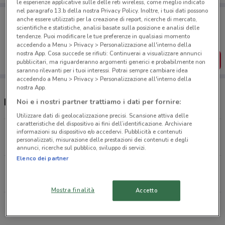
le esperienze applicative sulle delle reti wireless, come meglio indicato
nel paragrafo 13.b della nostra Privacy Policy. Inoltre, i tuoi dati possono
Porta DoveConviene sempre con te!
anche essere utilizzati per la creazione di report, ricerche di mercato,
Puoi trovare le migliori offerte dei negozi vicino a te,
scientifiche e statistiche, analisi basate sulla posizione e analisi delle
salvarle e creare la tua lista del risparmio, comodamente
tendenze. Puoi modificare le tue preferenze in qualsiasi momento
dal tuo cellulare.
accedendo a Menu > Privacy > Personalizzazione all'interno della
nostra App. Cosa succede se rifiuti: Continuerai a visualizzare annunci
SCARICA L’APP
pubblicitari, ma riguarderanno argomenti generici e probabilmente non
saranno rilevanti per i tuoi interessi. Potrai sempre cambiare idea
accedendo a Menu > Privacy > Personalizzazione all'interno della
nostra App.
Negozi PittaRosso a Castellammare di Stabia
Noi e i nostri partner trattiamo i dati per fornire:
Utilizzare dati di geolocalizzazione precisi. Scansione attiva delle
caratteristiche del dispositivo ai fini dell’identificazione. Archiviare
Viale Michelangelo Volla
informazioni su dispositivo e/o accedervi. Pubblicità e contenuti
personalizzati, misurazione delle prestazioni dei contenuti e degli
22.9 km
CHIUSO
annunci, ricerche sul pubblico, sviluppo di servizi.
Elenco dei partner
Via Cimiliarco Casoria
26.3 km
CHIUSO
Mostra finalità
Accetto
Tutti i negozi PittaRosso