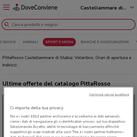
Castellammare di Stabia - 80053
E GIOCHI
ANIMALI
SPORT E MODA
BANCHE E ASSICURAZIONI
PittaRosso Castellammare di Stabia: Volantino, Orari di apertura e
Indirizzi
Ultime offerte del catalogo PittaRosso
Continua senza accettare
Ci importa della tua privacy
Noi e i nostri
1012
partner archiviamo e accediamo ai dati personali,
come i dati di navigazione gli o identificatori univoci, sul tuo dispositivo.
Selezionando Accetto, abiliti le tecnologie di tracciamento affinché
supportino gli scopi mostrati alla voce "Noi e i nostri partner trattiamo i