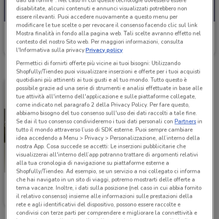
dati da fornire". Nel caso in cui queste tecnologie dovessero essere
disabilitate, alcuni contenuti e annunci visualizzati potrebbero non
essere rilevanti. Puoi accedere nuovamente a questo menu per
modificare le tue scelte o per revocare il consenso facendo clic sul link
PittaRosso
Mostra finalità in fondo alla pagina web. Tali scelte avranno effetto nel
contesto del nostro Sito web. Per maggiori informazioni, consulta
Scade il 15/09
22.9 km
l'Informativa sulla privacy.
Privacy policy
Permettici di fornirti offerte più vicine ai tuoi bisogni: Utilizzando
Shopfully/Tiendeo puoi visualizzare inserzioni e offerte per i tuoi acquisti
quotidiani più attinenti ai tuoi gusti e al tuo mondo. Tutto questo è
possibile grazie ad una serie di strumenti e analisi effettuate in base alle
tue attività all'interno dell'applicazione e sulle piattaforme collegate,
come indicato nel paragrafo 2 della Privacy Policy. Per fare questo,
abbiamo bisogno del tuo consenso sull'uso dei dati raccolti a tale fine.
Se dai il tuo consenso condivideremo i tuoi dati personali con
Partners
in
tutto il mondo attraverso l’uso di SDK esterne. Puoi sempre cambiare
idea accedendo a Menu > Privacy > Personalizzazione, all’interno della
nostra App. Cosa succede se accetti: Le inserzioni pubblicitarie che
visualizzerai all'interno dell’app potranno trattare di argomenti relativi
alla tua cronologia di navigazione su piattaforme esterne a
Shopfully/Tiendeo. Ad esempio, se un servizio a noi collegato ci informa
che hai navigato in un sito di viaggi, potremo mostrarti delle offerte a
PittaRosso
tema vacanze. Inoltre, i dati sulla posizione (nel caso in cui abbia fornito
il relativo consenso) insieme alle informazioni sulle prestazioni della
Scade il 31/12
22.9 km
rete e agli identificativi del dispositivo, possono essere raccolte e
condivisi con terze parti per comprendere e migliorare la connettività e