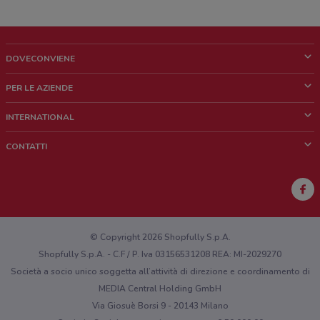
DOVECONVIENE
Cos'è DoveConviene
PER LE AZIENDE
Chi siamo
Cosa facciamo
INTERNATIONAL
News e media
Richieste commerciali e marketing
Brazil
CONTATTI
Lavora con noi
Mexico
Segnalazione punto vendita
France
Segnalazione Volantino
Australia
Hai un malfunzionamento sul web o sull'app?
New Zealand
© Copyright 2026 Shopfully S.p.A.
Shopfully S.p.A. - C.F / P. Iva 03156531208 REA: MI-2029270
Società a socio unico soggetta all’attività di direzione e coordinamento di
MEDIA Central Holding GmbH
Via Giosuè Borsi 9 - 20143 Milano