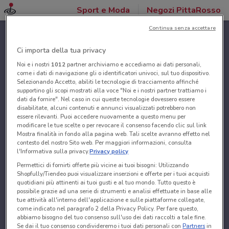
Sport e Moda
Negozi PittaRosso
Continua senza accettare
Ci importa della tua privacy
Noi e i nostri
1012
partner archiviamo e accediamo ai dati personali,
come i dati di navigazione gli o identificatori univoci, sul tuo dispositivo.
Selezionando Accetto, abiliti le tecnologie di tracciamento affinché
supportino gli scopi mostrati alla voce "Noi e i nostri partner trattiamo i
dati da fornire". Nel caso in cui queste tecnologie dovessero essere
disabilitate, alcuni contenuti e annunci visualizzati potrebbero non
essere rilevanti. Puoi accedere nuovamente a questo menu per
modificare le tue scelte o per revocare il consenso facendo clic sul link
Mostra finalità in fondo alla pagina web. Tali scelte avranno effetto nel
contesto del nostro Sito web. Per maggiori informazioni, consulta
l'Informativa sulla privacy.
Privacy policy
Permettici di fornirti offerte più vicine ai tuoi bisogni: Utilizzando
Shopfully/Tiendeo puoi visualizzare inserzioni e offerte per i tuoi acquisti
quotidiani più attinenti ai tuoi gusti e al tuo mondo. Tutto questo è
possibile grazie ad una serie di strumenti e analisi effettuate in base alle
tue attività all'interno dell'applicazione e sulle piattaforme collegate,
come indicato nel paragrafo 2 della Privacy Policy. Per fare questo,
abbiamo bisogno del tuo consenso sull'uso dei dati raccolti a tale fine.
Se dai il tuo consenso condivideremo i tuoi dati personali con
Partners
in