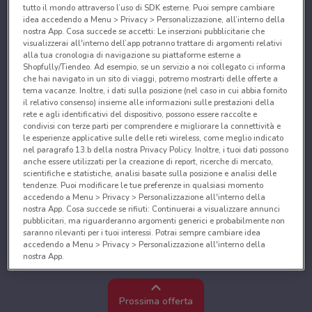
tutto il mondo attraverso l’uso di SDK esterne. Puoi sempre cambiare
idea accedendo a Menu > Privacy > Personalizzazione, all’interno della
nostra App. Cosa succede se accetti: Le inserzioni pubblicitarie che
visualizzerai all'interno dell’app potranno trattare di argomenti relativi
alla tua cronologia di navigazione su piattaforme esterne a
Shopfully/Tiendeo. Ad esempio, se un servizio a noi collegato ci informa
che hai navigato in un sito di viaggi, potremo mostrarti delle offerte a
tema vacanze. Inoltre, i dati sulla posizione (nel caso in cui abbia fornito
il relativo consenso) insieme alle informazioni sulle prestazioni della
rete e agli identificativi del dispositivo, possono essere raccolte e
condivisi con terze parti per comprendere e migliorare la connettività e
le esperienze applicative sulle delle reti wireless, come meglio indicato
nel paragrafo 13.b della nostra Privacy Policy. Inoltre, i tuoi dati possono
anche essere utilizzati per la creazione di report, ricerche di mercato,
scientifiche e statistiche, analisi basate sulla posizione e analisi delle
tendenze. Puoi modificare le tue preferenze in qualsiasi momento
accedendo a Menu > Privacy > Personalizzazione all'interno della
nostra App. Cosa succede se rifiuti: Continuerai a visualizzare annunci
pubblicitari, ma riguarderanno argomenti generici e probabilmente non
saranno rilevanti per i tuoi interessi. Potrai sempre cambiare idea
accedendo a Menu > Privacy > Personalizzazione all'interno della
nostra App.
Noi e i nostri partner trattiamo i dati per fornire:
Utilizzare dati di geolocalizzazione precisi. Scansione attiva delle
Prossima offerta
caratteristiche del dispositivo ai fini dell’identificazione. Archiviare