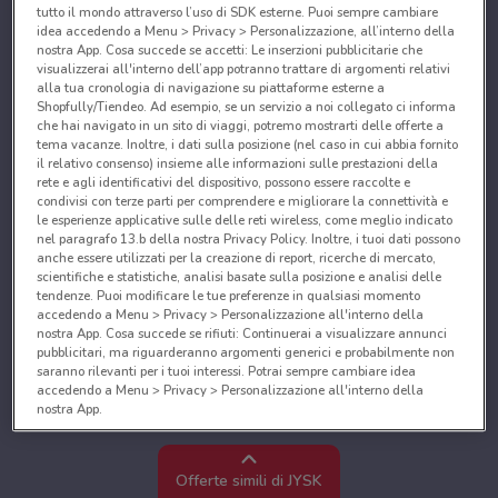
tutto il mondo attraverso l’uso di SDK esterne. Puoi sempre cambiare
idea accedendo a Menu > Privacy > Personalizzazione, all’interno della
nostra App. Cosa succede se accetti: Le inserzioni pubblicitarie che
visualizzerai all'interno dell’app potranno trattare di argomenti relativi
alla tua cronologia di navigazione su piattaforme esterne a
Shopfully/Tiendeo. Ad esempio, se un servizio a noi collegato ci informa
che hai navigato in un sito di viaggi, potremo mostrarti delle offerte a
tema vacanze. Inoltre, i dati sulla posizione (nel caso in cui abbia fornito
il relativo consenso) insieme alle informazioni sulle prestazioni della
rete e agli identificativi del dispositivo, possono essere raccolte e
condivisi con terze parti per comprendere e migliorare la connettività e
le esperienze applicative sulle delle reti wireless, come meglio indicato
nel paragrafo 13.b della nostra Privacy Policy. Inoltre, i tuoi dati possono
anche essere utilizzati per la creazione di report, ricerche di mercato,
scientifiche e statistiche, analisi basate sulla posizione e analisi delle
tendenze. Puoi modificare le tue preferenze in qualsiasi momento
accedendo a Menu > Privacy > Personalizzazione all'interno della
nostra App. Cosa succede se rifiuti: Continuerai a visualizzare annunci
pubblicitari, ma riguarderanno argomenti generici e probabilmente non
saranno rilevanti per i tuoi interessi. Potrai sempre cambiare idea
accedendo a Menu > Privacy > Personalizzazione all'interno della
nostra App.
Noi e i nostri partner trattiamo i dati per fornire:
Utilizzare dati di geolocalizzazione precisi. Scansione attiva delle
Offerte simili di JYSK
caratteristiche del dispositivo ai fini dell’identificazione. Archiviare