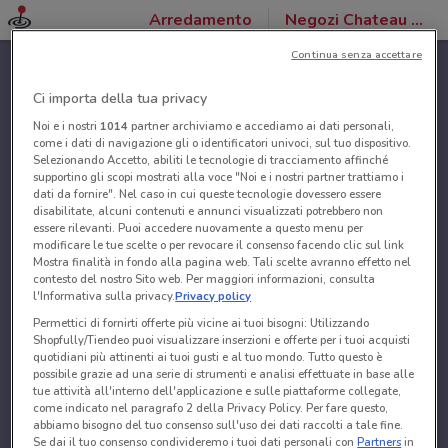
Arredamento
Negozi Chateau d'Ax
Continua senza accettare
Ci importa della tua privacy
Noi e i nostri
1014
partner archiviamo e accediamo ai dati personali,
come i dati di navigazione gli o identificatori univoci, sul tuo dispositivo.
Selezionando Accetto, abiliti le tecnologie di tracciamento affinché
supportino gli scopi mostrati alla voce "Noi e i nostri partner trattiamo i
dati da fornire". Nel caso in cui queste tecnologie dovessero essere
disabilitate, alcuni contenuti e annunci visualizzati potrebbero non
essere rilevanti. Puoi accedere nuovamente a questo menu per
modificare le tue scelte o per revocare il consenso facendo clic sul link
Mostra finalità in fondo alla pagina web. Tali scelte avranno effetto nel
contesto del nostro Sito web. Per maggiori informazioni, consulta
l'Informativa sulla privacy.
Privacy policy
Permettici di fornirti offerte più vicine ai tuoi bisogni: Utilizzando
Shopfully/Tiendeo puoi visualizzare inserzioni e offerte per i tuoi acquisti
quotidiani più attinenti ai tuoi gusti e al tuo mondo. Tutto questo è
possibile grazie ad una serie di strumenti e analisi effettuate in base alle
tue attività all'interno dell'applicazione e sulle piattaforme collegate,
come indicato nel paragrafo 2 della Privacy Policy. Per fare questo,
abbiamo bisogno del tuo consenso sull'uso dei dati raccolti a tale fine.
Se dai il tuo consenso condivideremo i tuoi dati personali con
Partners
in