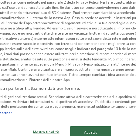
collegate, come indicato nel paragrafo 2 della Privacy Policy. Per fare questo, abbi
 sull'uso dei dati raccolti a tale fine. Se dai il tuo consenso condivideremo i tuoi dati
tutto il mondo attraverso l’uso di SDK esterne. Puoi sempre cambiare idea accedend
rsonalizzazione, all’interno della nostra App. Cosa succede se accetti: Le inserzioni pu
i all'interno dell’app potranno trattare di argomenti relativi alla tua cronologia di na
esterne a Shopfully/Tiendeo. Ad esempio, se un servizio a noi collegato ci informa ch
i viaggi, potremo mostrarti delle offerte a tema vacanze. Inoltre, i dati sulla posizione 
o il relativo consenso) insieme alle informazioni sulle prestazioni della rete e agli ident
 possono essere raccolte e condivisi con terze parti per comprendere e migliorare la conn
pplicative sulle delle reti wireless, come meglio indicato nel paragrafo 13.b della no
re, i tuoi dati possono anche essere utilizzati per la creazione di report, ricerche di mer
 e statistiche, analisi basate sulla posizione e analisi delle tendenze. Puoi modificare l
in qualsiasi momento accedendo a Menu > Privacy > Personalizzazione all'interno del
 se rifiuti: Continuerai a visualizzare annunci pubblicitari, ma riguarderanno argome
Ott
te non saranno rilevanti per i tuoi interessi. Potrai sempre cambiare idea accedendo
8.4 km
rsonalizzazione all'interno della nostra App.
stri partner trattiamo i dati per fornire:
Vista
occhi
ti di geolocalizzazione precisi. Scansione attiva delle caratteristiche del dispositivo ai 
icazione. Archiviare informazioni su dispositivo e/o accedervi. Pubblicità e contenuti per
Salm
delle prestazioni dei contenuti e degli annunci, ricerche sul pubblico, sviluppo di servi
vend
partner
migli
confe
Mostra finalità
march
Accetto