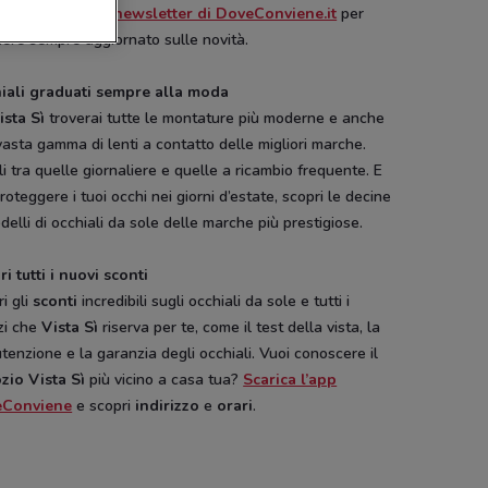
ne e
iscriviti alla newsletter di DoveConviene.it
per
ere sempre aggiornato sulle novità.
iali graduati sempre alla moda
ista Sì
troverai tutte le montature più moderne e anche
asta gamma di lenti a contatto delle migliori marche.
i tra quelle giornaliere e quelle a ricambio frequente. E
roteggere i tuoi occhi nei giorni d’estate, scopri le decine
delli di occhiali da sole delle marche più prestigiose.
i tutti i nuovi sconti
i gli
sconti
incredibili sugli occhiali da sole e tutti i
zi che
Vista Sì
riserva per te, come il test della vista, la
enzione e la garanzia degli occhiali. Vuoi conoscere il
zio Vista Sì
più vicino a casa tua?
Scarica l’app
eConviene
e scopri
indirizzo
e
orari
.