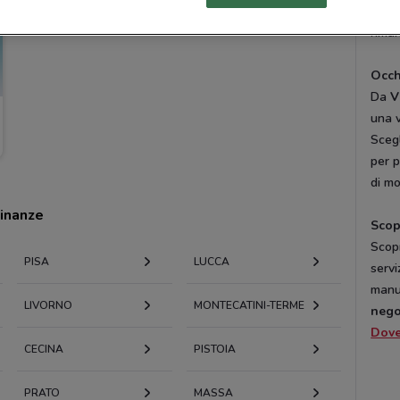
onli
riman
Occh
Da
V
una v
Scegl
per p
di mo
cinanze
Scopr
Scopr
PISA
LUCCA
servi
manut
LIVORNO
MONTECATINI-TERME
nego
Dov
CECINA
PISTOIA
PRATO
MASSA