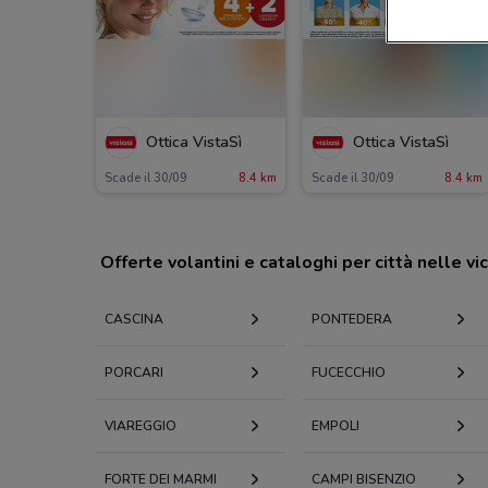
Ottica VistaSì
Ottica VistaSì
Scade il 30/09
8.4 km
Scade il 30/09
8.4 km
Offerte volantini e cataloghi per città nelle vi
CASCINA
PONTEDERA
PORCARI
FUCECCHIO
VIAREGGIO
EMPOLI
FORTE DEI MARMI
CAMPI BISENZIO