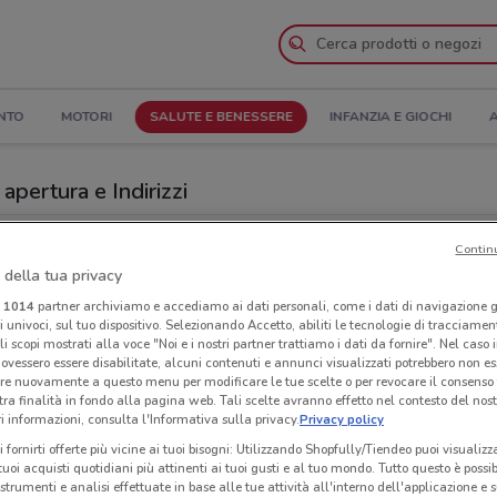
NTO
MOTORI
SALUTE E BENESSERE
INFANZIA E GIOCHI
A
 apertura e Indirizzi
Negozi Ottica VistaSì a Cascina
Contin
 della tua privacy
aSì
Neg
i
1014
partner archiviamo e accediamo ai dati personali, come i dati di navigazione g
ri univoci, sul tuo dispositivo. Selezionando Accetto, abiliti le tecnologie di tracciame
li scopi mostrati alla voce "Noi e i nostri partner trattiamo i dati da fornire". Nel caso 
ovessero essere disabilitate, alcuni contenuti e annunci visualizzati potrebbero non ess
re nuovamente a questo menu per modificare le tue scelte o per revocare il consenso
tra finalità in fondo alla pagina web. Tali scelte avranno effetto nel contesto del nost
 informazioni, consulta l'Informativa sulla privacy.
Privacy policy
i fornirti offerte più vicine ai tuoi bisogni: Utilizzando Shopfully/Tiendeo puoi visualizz
i tuoi acquisti quotidiani più attinenti ai tuoi gusti e al tuo mondo. Tutto questo è possi
 strumenti e analisi effettuate in base alle tue attività all'interno dell'applicazione e 