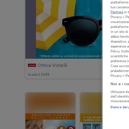
piattaforme 
tuo consenso
Partners
in 
Privacy > Pe
visualizzera
piattaforme 
in un sito d
abbia fornit
dispositivo,
esperienze a
Policy. Inolt
scientifiche
preferenze 
Ottica VistaSì
Cosa succede
probabilmen
Scade il 15/09
Privacy > Pe
Noi e i no
Utilizzare da
dell’identif
misurazione 
Elenco dei 