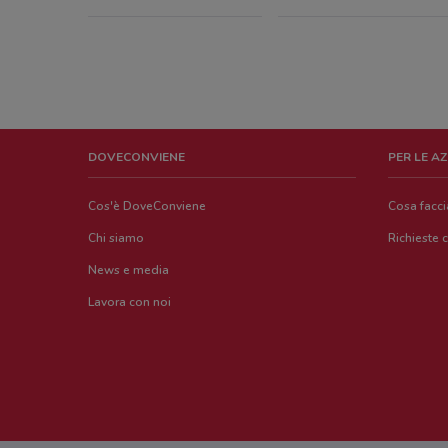
DOVECONVIENE
PER LE A
Cos'è DoveConviene
Cosa facc
Chi siamo
Richieste 
News e media
Lavora con noi