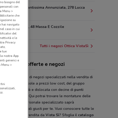
amo bisogno del
 personali con
Via Della Santissima Annunziata, 278 Lucca
o a Menu >
20.1 km
bblicitarie che
vigazione su
e hai navigato
Via Biscolla, 48 Massa E Cozzile
(nel caso in cui
26.9 km
ificativi del
ettività e le
stra Privacy
Tutti i negozi Ottica VistaSì
cato,
e tue
la nostra App.
nti generici e
ica VistaSì, offerte e negozi
 a Menu >
 Sì
è una catena di negozi specializzati nella vendita di
ali da vista e da sole a prezzi low cost, del gruppo
fini
sonalizzati,
oiraghi e Viganò
e dislocata con decine di
punti
zi.
ita
in tutta Italia. Qui potrai trovare le montature delle
ori marche e il personale specializzato saprà
zionare gli occhiali giusti per te. Vuoi conoscere tutte le
e e i modelli in vendita da
Vista Sì
? Sfoglia il
catalogo