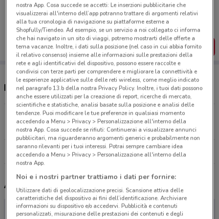
Porta DoveConviene sempre con te!
nostra App. Cosa succede se accetti: Le inserzioni pubblicitarie che
Puoi trovare le migliori offerte dei negozi vicino a te,
visualizzerai all'interno dell’app potranno trattare di argomenti relativi
salvarle e creare la tua lista del risparmio, comodamente
alla tua cronologia di navigazione su piattaforme esterne a
dal tuo cellulare.
Shopfully/Tiendeo. Ad esempio, se un servizio a noi collegato ci informa
che hai navigato in un sito di viaggi, potremo mostrarti delle offerte a
SCARICA L’APP
tema vacanze. Inoltre, i dati sulla posizione (nel caso in cui abbia fornito
il relativo consenso) insieme alle informazioni sulle prestazioni della
rete e agli identificativi del dispositivo, possono essere raccolte e
condivisi con terze parti per comprendere e migliorare la connettività e
le esperienze applicative sulle delle reti wireless, come meglio indicato
Negozi VisionOttica a Cascina
nel paragrafo 13.b della nostra Privacy Policy. Inoltre, i tuoi dati possono
anche essere utilizzati per la creazione di report, ricerche di mercato,
scientifiche e statistiche, analisi basate sulla posizione e analisi delle
tendenze. Puoi modificare le tue preferenze in qualsiasi momento
Via G Oberdan, 24 Pisa
accedendo a Menu > Privacy > Personalizzazione all'interno della
12.5 km
nostra App. Cosa succede se rifiuti: Continuerai a visualizzare annunci
pubblicitari, ma riguarderanno argomenti generici e probabilmente non
saranno rilevanti per i tuoi interessi. Potrai sempre cambiare idea
Tutti i negozi VisionOttica
accedendo a Menu > Privacy > Personalizzazione all'interno della
nostra App.
Noi e i nostri partner trattiamo i dati per fornire:
Altri volantini nelle vicinanze
Utilizzare dati di geolocalizzazione precisi. Scansione attiva delle
caratteristiche del dispositivo ai fini dell’identificazione. Archiviare
informazioni su dispositivo e/o accedervi. Pubblicità e contenuti
personalizzati, misurazione delle prestazioni dei contenuti e degli