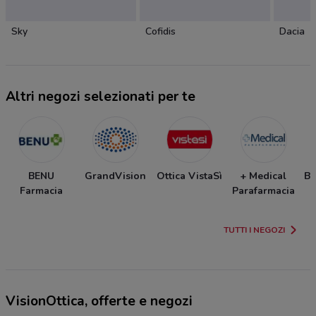
Sky
Cofidis
Dacia
Altri negozi selezionati per te
BENU
GrandVision
Ottica VistaSì
+ Medical
Bo
Farmacia
Parafarmacia
TUTTI I NEGOZI
VisionOttica, offerte e negozi