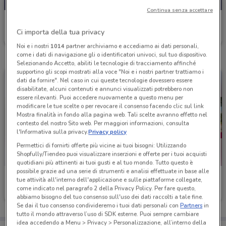
Continua senza accettare
VisionOttica
Ci importa della tua privacy
Scade il 02/09
12.5 km
Noi e i nostri
1014
partner archiviamo e accediamo ai dati personali,
come i dati di navigazione gli o identificatori univoci, sul tuo dispositivo.
Selezionando Accetto, abiliti le tecnologie di tracciamento affinché
supportino gli scopi mostrati alla voce "Noi e i nostri partner trattiamo i
dati da fornire". Nel caso in cui queste tecnologie dovessero essere
disabilitate, alcuni contenuti e annunci visualizzati potrebbero non
essere rilevanti. Puoi accedere nuovamente a questo menu per
modificare le tue scelte o per revocare il consenso facendo clic sul link
Mostra finalità in fondo alla pagina web. Tali scelte avranno effetto nel
contesto del nostro Sito web. Per maggiori informazioni, consulta
l'Informativa sulla privacy.
Privacy policy
Permettici di fornirti offerte più vicine ai tuoi bisogni: Utilizzando
Shopfully/Tiendeo puoi visualizzare inserzioni e offerte per i tuoi acquisti
quotidiani più attinenti ai tuoi gusti e al tuo mondo. Tutto questo è
possibile grazie ad una serie di strumenti e analisi effettuate in base alle
VisionOttica
VisionOttica
tue attività all'interno dell'applicazione e sulle piattaforme collegate,
come indicato nel paragrafo 2 della Privacy Policy. Per fare questo,
Scade il 30/09
12.5 km
Scade il 31/08
12.5 km
abbiamo bisogno del tuo consenso sull'uso dei dati raccolti a tale fine.
Se dai il tuo consenso condivideremo i tuoi dati personali con
Partners
in
tutto il mondo attraverso l’uso di SDK esterne. Puoi sempre cambiare
idea accedendo a Menu > Privacy > Personalizzazione, all’interno della