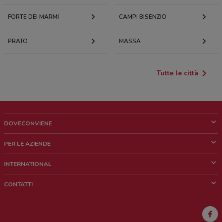
FORTE DEI MARMI
CAMPI BISENZIO
PRATO
MASSA
Tutte le città
DOVECONVIENE
Cos'è DoveConviene
PER LE AZIENDE
Chi siamo
Cosa facciamo
INTERNATIONAL
News e media
Richieste commerciali e marketing
Brazil
CONTATTI
Lavora con noi
Mexico
Segnalazione punto vendita
France
Segnalazione Volantino