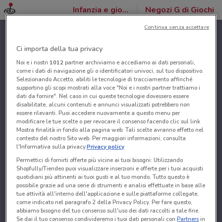
Infanzia e giochi
Negozi G di Giochi
Continua senza accettare
Ci importa della tua privacy
Noi e i nostri
1012
partner archiviamo e accediamo ai dati personali,
come i dati di navigazione gli o identificatori univoci, sul tuo dispositivo.
Selezionando Accetto, abiliti le tecnologie di tracciamento affinché
supportino gli scopi mostrati alla voce "Noi e i nostri partner trattiamo i
dati da fornire". Nel caso in cui queste tecnologie dovessero essere
disabilitate, alcuni contenuti e annunci visualizzati potrebbero non
essere rilevanti. Puoi accedere nuovamente a questo menu per
modificare le tue scelte o per revocare il consenso facendo clic sul link
Mostra finalità in fondo alla pagina web. Tali scelte avranno effetto nel
contesto del nostro Sito web. Per maggiori informazioni, consulta
l'Informativa sulla privacy.
Privacy policy
Permettici di fornirti offerte più vicine ai tuoi bisogni: Utilizzando
Shopfully/Tiendeo puoi visualizzare inserzioni e offerte per i tuoi acquisti
quotidiani più attinenti ai tuoi gusti e al tuo mondo. Tutto questo è
possibile grazie ad una serie di strumenti e analisi effettuate in base alle
tue attività all'interno dell'applicazione e sulle piattaforme collegate,
come indicato nel paragrafo 2 della Privacy Policy. Per fare questo,
abbiamo bisogno del tuo consenso sull'uso dei dati raccolti a tale fine.
Se dai il tuo consenso condivideremo i tuoi dati personali con
Partners
in