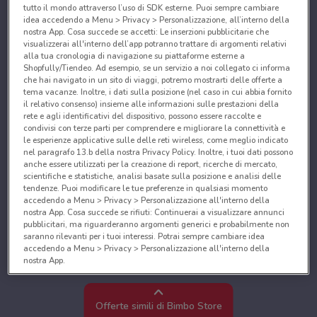
tutto il mondo attraverso l’uso di SDK esterne. Puoi sempre cambiare
idea accedendo a Menu > Privacy > Personalizzazione, all’interno della
nostra App. Cosa succede se accetti: Le inserzioni pubblicitarie che
visualizzerai all'interno dell’app potranno trattare di argomenti relativi
alla tua cronologia di navigazione su piattaforme esterne a
Shopfully/Tiendeo. Ad esempio, se un servizio a noi collegato ci informa
che hai navigato in un sito di viaggi, potremo mostrarti delle offerte a
tema vacanze. Inoltre, i dati sulla posizione (nel caso in cui abbia fornito
il relativo consenso) insieme alle informazioni sulle prestazioni della
rete e agli identificativi del dispositivo, possono essere raccolte e
condivisi con terze parti per comprendere e migliorare la connettività e
le esperienze applicative sulle delle reti wireless, come meglio indicato
nel paragrafo 13.b della nostra Privacy Policy. Inoltre, i tuoi dati possono
anche essere utilizzati per la creazione di report, ricerche di mercato,
scientifiche e statistiche, analisi basate sulla posizione e analisi delle
tendenze. Puoi modificare le tue preferenze in qualsiasi momento
accedendo a Menu > Privacy > Personalizzazione all'interno della
nostra App. Cosa succede se rifiuti: Continuerai a visualizzare annunci
pubblicitari, ma riguarderanno argomenti generici e probabilmente non
saranno rilevanti per i tuoi interessi. Potrai sempre cambiare idea
accedendo a Menu > Privacy > Personalizzazione all'interno della
nostra App.
Noi e i nostri partner trattiamo i dati per fornire:
Utilizzare dati di geolocalizzazione precisi. Scansione attiva delle
Offerte simili di Bimbo Store
caratteristiche del dispositivo ai fini dell’identificazione. Archiviare