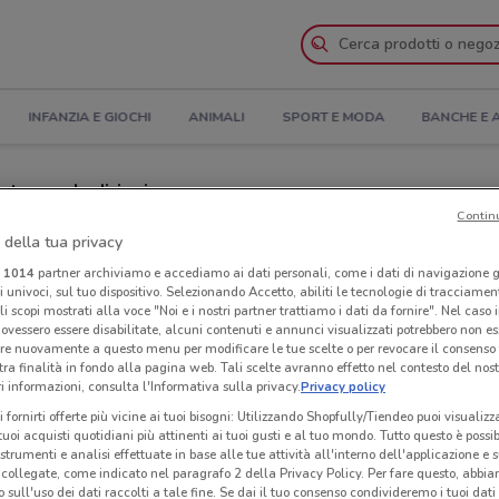
INFANZIA E GIOCHI
ANIMALI
SPORT E MODA
BANCHE E 
rtura e Indirizzi
Contin
i Casa a Carpi
 della tua privacy
i
1014
partner archiviamo e accediamo ai dati personali, come i dati di navigazione g
ri univoci, sul tuo dispositivo. Selezionando Accetto, abiliti le tecnologie di tracciame
sa
Neg
li scopi mostrati alla voce "Noi e i nostri partner trattiamo i dati da fornire". Nel caso 
ovessero essere disabilitate, alcuni contenuti e annunci visualizzati potrebbero non ess
re nuovamente a questo menu per modificare le tue scelte o per revocare il consenso
tra finalità in fondo alla pagina web. Tali scelte avranno effetto nel contesto del nost
 informazioni, consulta l'Informativa sulla privacy.
Privacy policy
i fornirti offerte più vicine ai tuoi bisogni: Utilizzando Shopfully/Tiendeo puoi visualizz
i tuoi acquisti quotidiani più attinenti ai tuoi gusti e al tuo mondo. Tutto questo è possi
 strumenti e analisi effettuate in base alle tue attività all'interno dell'applicazione e 
collegate, come indicato nel paragrafo 2 della Privacy Policy. Per fare questo, abbi
 sull'uso dei dati raccolti a tale fine. Se dai il tuo consenso condivideremo i tuoi dati