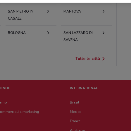
SAN PIETRO IN
MANTOVA
CASALE
BOLOGNA
SAN LAZZARO DI
SAVENA
Tutte le città
ZIENDE
INTERNATIONAL
iamo
Brazil
commerciali e marketing
Mexico
France
Australia