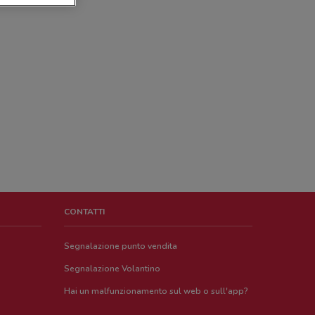
CONTATTI
Segnalazione punto vendita
Segnalazione Volantino
Hai un malfunzionamento sul web o sull'app?