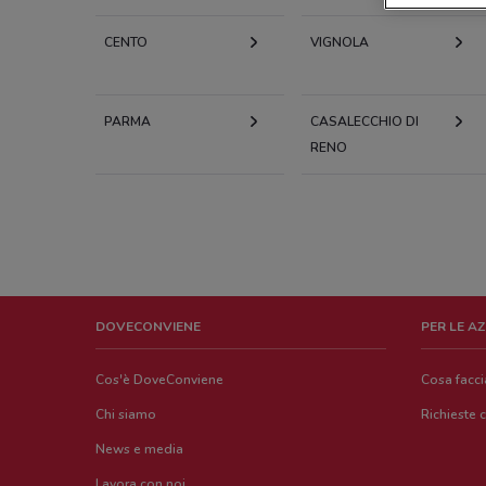
CENTO
VIGNOLA
PARMA
CASALECCHIO DI
RENO
DOVECONVIENE
PER LE A
Cos'è DoveConviene
Cosa facc
Chi siamo
Richieste 
News e media
Lavora con noi