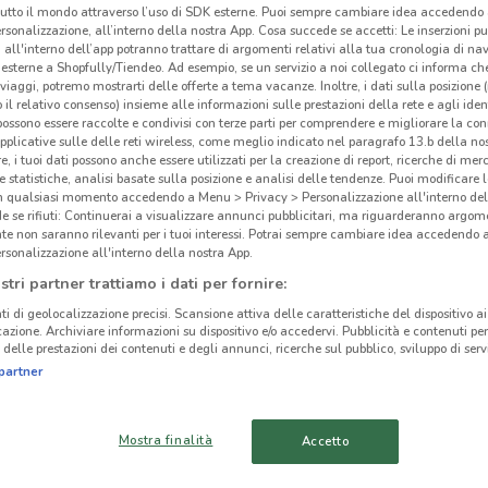
tutto il mondo attraverso l’uso di SDK esterne. Puoi sempre cambiare idea accedend
rsonalizzazione, all’interno della nostra App. Cosa succede se accetti: Le inserzioni pu
i all'interno dell’app potranno trattare di argomenti relativi alla tua cronologia di na
esterne a Shopfully/Tiendeo. Ad esempio, se un servizio a noi collegato ci informa ch
i viaggi, potremo mostrarti delle offerte a tema vacanze. Inoltre, i dati sulla posizione 
o il relativo consenso) insieme alle informazioni sulle prestazioni della rete e agli ident
 possono essere raccolte e condivisi con terze parti per comprendere e migliorare la conn
pplicative sulle delle reti wireless, come meglio indicato nel paragrafo 13.b della no
re, i tuoi dati possono anche essere utilizzati per la creazione di report, ricerche di mer
 e statistiche, analisi basate sulla posizione e analisi delle tendenze. Puoi modificare l
in qualsiasi momento accedendo a Menu > Privacy > Personalizzazione all'interno del
 se rifiuti: Continuerai a visualizzare annunci pubblicitari, ma riguarderanno argome
te non saranno rilevanti per i tuoi interessi. Potrai sempre cambiare idea accedendo
rsonalizzazione all'interno della nostra App.
stri partner trattiamo i dati per fornire:
888 m
ti di geolocalizzazione precisi. Scansione attiva delle caratteristiche del dispositivo ai 
icazione. Archiviare informazioni su dispositivo e/o accedervi. Pubblicità e contenuti per
delle prestazioni dei contenuti e degli annunci, ricerche sul pubblico, sviluppo di servi
cinanze
Tis
partner
-
MODENA
MIRANDOLA
Mostra finalità
Accetto
SUZZARA
SASSUOLO