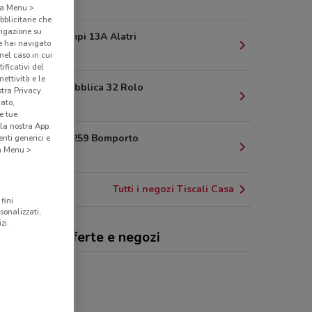
2.9 km
o a Menu >
bblicitarie che
vigazione su
Via Dei Campi 13A Alatri
e hai navigato
4.7 km
(nel caso in cui
ificativi del
ettività e le
Corso Repubblica 32 Rolo
stra Privacy
cato,
11.7 km
e tue
la nostra App.
Via Tevere 259 Bomporto
nti generici e
 a Menu >
13.1 km
Tutti i negozi Tiscali Casa
fini
sonalizzati,
zi.
cali Casa, offerte e negozi