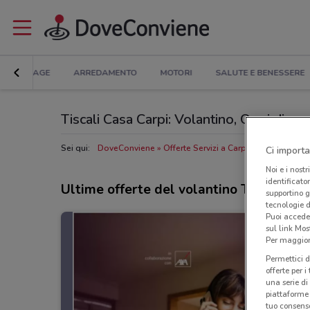
BRICOLAGE
ARREDAMENTO
MOTORI
SALUTE E BENESSERE
Tiscali Casa Carpi: Volantino, Orari di ape
Sei qui:
DoveConviene
Offerte Servizi a Carpi
Negozi Tiscal
Ci importa
Noi e i nostr
identificato
Ultime offerte del volantino Tiscali Ca
supportino g
tecnologie d
Puoi accede
sul link Mos
Per maggiori
Permettici d
offerte per 
una serie di
piattaforme 
tuo consenso