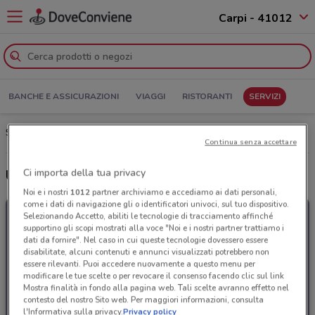
Carpi - 41012
BANCHE E ASSICURAZIONI
VIAGGI
RISTORANTI
SERVIZI
Spazio Enel Carpi: Volantino, Orari di apertura e Indirizzi
Continua senza accettare
Ci importa della tua privacy
Ultime offerte del volantino Spazio Enel
Noi e i nostri
1012
partner archiviamo e accediamo ai dati personali,
come i dati di navigazione gli o identificatori univoci, sul tuo dispositivo.
Selezionando Accetto, abiliti le tecnologie di tracciamento affinché
supportino gli scopi mostrati alla voce "Noi e i nostri partner trattiamo i
dati da fornire". Nel caso in cui queste tecnologie dovessero essere
disabilitate, alcuni contenuti e annunci visualizzati potrebbero non
essere rilevanti. Puoi accedere nuovamente a questo menu per
modificare le tue scelte o per revocare il consenso facendo clic sul link
Mostra finalità in fondo alla pagina web. Tali scelte avranno effetto nel
contesto del nostro Sito web. Per maggiori informazioni, consulta
l'Informativa sulla privacy.
Privacy policy