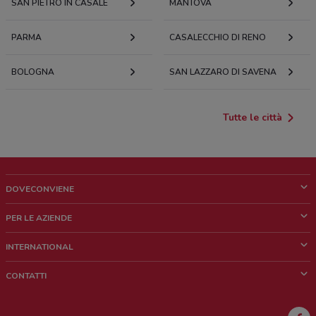
SAN PIETRO IN CASALE
MANTOVA
PARMA
CASALECCHIO DI RENO
BOLOGNA
SAN LAZZARO DI SAVENA
Tutte le città
DOVECONVIENE
Cos'è DoveConviene
PER LE AZIENDE
Chi siamo
Cosa facciamo
INTERNATIONAL
News e media
Richieste commerciali e marketing
Brazil
CONTATTI
Lavora con noi
Mexico
Segnalazione punto vendita
France