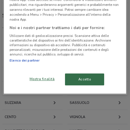
pubblicitari, ma riguarderanno argomenti generici e probabilmente non
saranno rilevanti per i tuoi interessi. Potrai sempre cambiare idea
Spazio Enel, offerte e negozi
accedendo a Menu > Privacy > Personalizzazione all'interno della
nostra App.
-
Noi e i nostri partner trattiamo i dati per fornire:
Utilizzare dati di geolocalizzazione precisi. Scansione attiva delle
caratteristiche del dispositivo ai fini dell’identificazione. Archiviare
Offerte volantini e cataloghi per città nelle vicinanze
informazioni su dispositivo e/o accedervi. Pubblicità e contenuti
personalizzati, misurazione delle prestazioni dei contenuti e degli
annunci, ricerche sul pubblico, sviluppo di servizi.
CARPI
CORREGGIO
Elenco dei partner
MODENA
MIRANDOLA
Mostra finalità
Accetto
REGGIO NELL'EMILIA
FORMIGINE
SUZZARA
SASSUOLO
CENTO
VIGNOLA