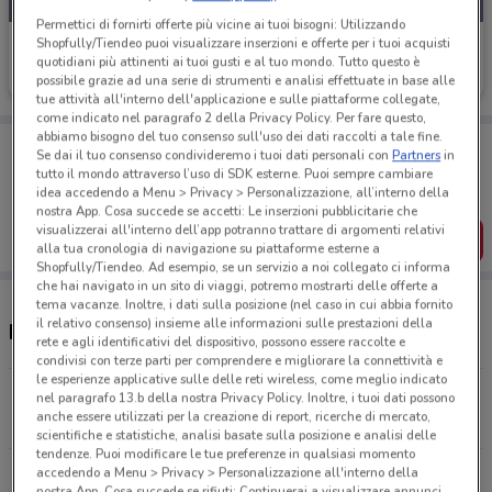
Permettici di fornirti offerte più vicine ai tuoi bisogni: Utilizzando
Shopfully/Tiendeo puoi visualizzare inserzioni e offerte per i tuoi acquisti
Spazio Enel
quotidiani più attinenti ai tuoi gusti e al tuo mondo. Tutto questo è
Scade il 15/09
21.7 km
possibile grazie ad una serie di strumenti e analisi effettuate in base alle
tue attività all'interno dell'applicazione e sulle piattaforme collegate,
come indicato nel paragrafo 2 della Privacy Policy. Per fare questo,
abbiamo bisogno del tuo consenso sull'uso dei dati raccolti a tale fine.
Porta DoveConviene sempre con te!
Se dai il tuo consenso condivideremo i tuoi dati personali con
Partners
in
Puoi trovare le migliori offerte dei negozi vicino a te,
tutto il mondo attraverso l’uso di SDK esterne. Puoi sempre cambiare
salvarle e creare la tua lista del risparmio, comodamente
idea accedendo a Menu > Privacy > Personalizzazione, all’interno della
dal tuo cellulare.
nostra App. Cosa succede se accetti: Le inserzioni pubblicitarie che
visualizzerai all'interno dell’app potranno trattare di argomenti relativi
SCARICA L’APP
alla tua cronologia di navigazione su piattaforme esterne a
Shopfully/Tiendeo. Ad esempio, se un servizio a noi collegato ci informa
che hai navigato in un sito di viaggi, potremo mostrarti delle offerte a
tema vacanze. Inoltre, i dati sulla posizione (nel caso in cui abbia fornito
il relativo consenso) insieme alle informazioni sulle prestazioni della
Negozi Spazio Enel a Carpi
rete e agli identificativi del dispositivo, possono essere raccolte e
condivisi con terze parti per comprendere e migliorare la connettività e
le esperienze applicative sulle delle reti wireless, come meglio indicato
Via Pansa, 47/I Reggio Emilia
nel paragrafo 13.b della nostra Privacy Policy. Inoltre, i tuoi dati possono
anche essere utilizzati per la creazione di report, ricerche di mercato,
21.7 km
scientifiche e statistiche, analisi basate sulla posizione e analisi delle
tendenze. Puoi modificare le tue preferenze in qualsiasi momento
accedendo a Menu > Privacy > Personalizzazione all'interno della
Tutti i negozi Spazio Enel
nostra App. Cosa succede se rifiuti: Continuerai a visualizzare annunci