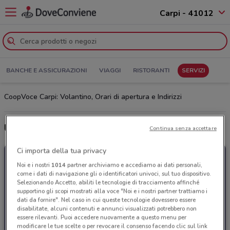
Carpi - 41012
BANCHE E ASSICURAZIONI
VIAGGI
RISTORANTI
SERVIZI
CoopVoce Carpi: Volantino, Orari di apertura e Indirizzi
Ultime offerte del volantino CoopVoce
Continua senza accettare
Ci importa della tua privacy
Noi e i nostri
1014
partner archiviamo e accediamo ai dati personali,
come i dati di navigazione gli o identificatori univoci, sul tuo dispositivo.
Selezionando Accetto, abiliti le tecnologie di tracciamento affinché
supportino gli scopi mostrati alla voce "Noi e i nostri partner trattiamo i
dati da fornire". Nel caso in cui queste tecnologie dovessero essere
disabilitate, alcuni contenuti e annunci visualizzati potrebbero non
essere rilevanti. Puoi accedere nuovamente a questo menu per
modificare le tue scelte o per revocare il consenso facendo clic sul link