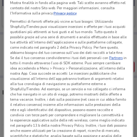
Mostra finalità in fondo alla pagina web. Tali scelte avranno effetto nel
contesto del nostro Sito web. Per maggiori informazioni, consulta
CoopVoce
l'Informativa sulla privacy.
Privacy policy
Permettici di fornirti offerte più vicine ai tuoi bisogni: Utilizzando
Scade il 02/09
1.3 km
Shopfully/Tiendeo puoi visualizzare inserzioni e offerte per i tuoi acquisti
quotidiani più attinenti ai tuoi gusti e al tuo mondo. Tutto questo è
possibile grazie ad una serie di strumenti e analisi effettuate in base alle
Porta DoveConviene sempre con te!
tue attività all'interno dell'applicazione e sulle piattaforme collegate,
Puoi trovare le migliori offerte dei negozi vicino a te,
come indicato nel paragrafo 2 della Privacy Policy. Per fare questo,
salvarle e creare la tua lista del risparmio, comodamente
abbiamo bisogno del tuo consenso sull'uso dei dati raccolti a tale fine.
dal tuo cellulare.
Se dai il tuo consenso condivideremo i tuoi dati personali con
Partners
in
tutto il mondo attraverso l’uso di SDK esterne. Puoi sempre cambiare
SCARICA L’APP
idea accedendo a Menu > Privacy > Personalizzazione, all’interno della
nostra App. Cosa succede se accetti: Le inserzioni pubblicitarie che
visualizzerai all'interno dell’app potranno trattare di argomenti relativi
alla tua cronologia di navigazione su piattaforme esterne a
Shopfully/Tiendeo. Ad esempio, se un servizio a noi collegato ci informa
Negozi CoopVoce a Carpi
che hai navigato in un sito di viaggi, potremo mostrarti delle offerte a
tema vacanze. Inoltre, i dati sulla posizione (nel caso in cui abbia fornito
il relativo consenso) insieme alle informazioni sulle prestazioni della
Via Don Albertario Carpi
rete e agli identificativi del dispositivo, possono essere raccolte e
condivisi con terze parti per comprendere e migliorare la connettività e
1.3 km
APERTO
le esperienze applicative sulle delle reti wireless, come meglio indicato
nel paragrafo 13.b della nostra Privacy Policy. Inoltre, i tuoi dati possono
anche essere utilizzati per la creazione di report, ricerche di mercato,
Via dell'Industria, 31 Carpi
scientifiche e statistiche, analisi basate sulla posizione e analisi delle