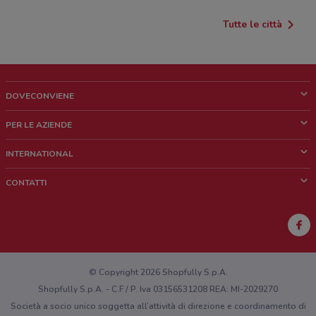
Tutte le città
DOVECONVIENE
Cos'è DoveConviene
PER LE AZIENDE
Chi siamo
Cosa facciamo
INTERNATIONAL
News e media
Richieste commerciali e marketing
Brazil
CONTATTI
Lavora con noi
Mexico
Segnalazione punto vendita
France
Segnalazione Volantino
Australia
Hai un malfunzionamento sul web o sull'app?
New Zealand
© Copyright 2026 Shopfully S.p.A.
Shopfully S.p.A. - C.F / P. Iva 03156531208 REA: MI-2029270
Società a socio unico soggetta all’attività di direzione e coordinamento di