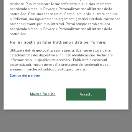
3.1 km
APERTO
tendenze. Puoi modificare le tue preferenze in qualsiasi momento
accedendo a Menu > Privacy > Personalizzazione all'interno della
nostra App. Cosa succede se rifiuti: Continuerai a visualizzare annunci
Via Pascoli, 51 Soliera
pubblicitari, ma riguarderanno argomenti generici e probabilmente non
5.5 km
APERTO
saranno rilevanti per i tuoi interessi. Potrai sempre cambiare idea
accedendo a Menu > Privacy > Personalizzazione all'interno della
nostra App.
Piazza Masih Iqbal 12 Rio Saliceto
Noi e i nostri partner trattiamo i dati per fornire:
7.5 km
APERTO
Utilizzare dati di geolocalizzazione precisi. Scansione attiva delle
caratteristiche del dispositivo ai fini dell’identificazione. Archiviare
Via Albano Modena 1 Rovereto Sulla Secchia
informazioni su dispositivo e/o accedervi. Pubblicità e contenuti
personalizzati, misurazione delle prestazioni dei contenuti e degli
8.3 km
APERTO
annunci, ricerche sul pubblico, sviluppo di servizi.
Elenco dei partner
Tutti i negozi CoopVoce
Mostra finalità
Accetto
CoopVoce, offerte e negozi
-