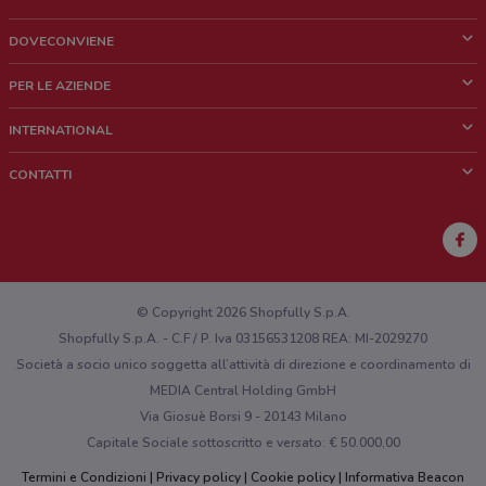
DOVECONVIENE
Cos'è DoveConviene
PER LE AZIENDE
Chi siamo
Cosa facciamo
INTERNATIONAL
News e media
Richieste commerciali e marketing
Brazil
CONTATTI
Lavora con noi
Mexico
Segnalazione punto vendita
France
Segnalazione Volantino
Australia
Hai un malfunzionamento sul web o sull'app?
New Zealand
© Copyright 2026 Shopfully S.p.A.
Shopfully S.p.A. - C.F / P. Iva 03156531208 REA: MI-2029270
Società a socio unico soggetta all’attività di direzione e coordinamento di
MEDIA Central Holding GmbH
Via Giosuè Borsi 9 - 20143 Milano
Capitale Sociale sottoscritto e versato: € 50.000,00
Termini e Condizioni
Privacy policy
Cookie policy
Informativa Beacon