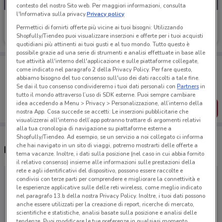
contesto del nostro Sito web. Per maggiori informazioni, consulta
l'Informativa sulla privacy.
Privacy policy
Best Friend
Permettici di fornirti offerte più vicine ai tuoi bisogni: Utilizzando
Shopfully/Tiendeo puoi visualizzare inserzioni e offerte per i tuoi acquisti
Scade il 31/08
quotidiani più attinenti ai tuoi gusti e al tuo mondo. Tutto questo è
possibile grazie ad una serie di strumenti e analisi effettuate in base alle
tue attività all'interno dell'applicazione e sulle piattaforme collegate,
Porta DoveConviene sempre con te!
come indicato nel paragrafo 2 della Privacy Policy. Per fare questo,
Puoi trovare le migliori offerte dei negozi vicino a te,
abbiamo bisogno del tuo consenso sull'uso dei dati raccolti a tale fine.
salvarle e creare la tua lista del risparmio, comodamente
Se dai il tuo consenso condivideremo i tuoi dati personali con
Partners
in
dal tuo cellulare.
tutto il mondo attraverso l’uso di SDK esterne. Puoi sempre cambiare
idea accedendo a Menu > Privacy > Personalizzazione, all’interno della
SCARICA L’APP
nostra App. Cosa succede se accetti: Le inserzioni pubblicitarie che
visualizzerai all'interno dell’app potranno trattare di argomenti relativi
alla tua cronologia di navigazione su piattaforme esterne a
Shopfully/Tiendeo. Ad esempio, se un servizio a noi collegato ci informa
che hai navigato in un sito di viaggi, potremo mostrarti delle offerte a
Negozi Best Friend a Cantù
tema vacanze. Inoltre, i dati sulla posizione (nel caso in cui abbia fornito
il relativo consenso) insieme alle informazioni sulle prestazioni della
rete e agli identificativi del dispositivo, possono essere raccolte e
condivisi con terze parti per comprendere e migliorare la connettività e
le esperienze applicative sulle delle reti wireless, come meglio indicato
nel paragrafo 13.b della nostra Privacy Policy. Inoltre, i tuoi dati possono
anche essere utilizzati per la creazione di report, ricerche di mercato,
scientifiche e statistiche, analisi basate sulla posizione e analisi delle
tendenze. Puoi modificare le tue preferenze in qualsiasi momento