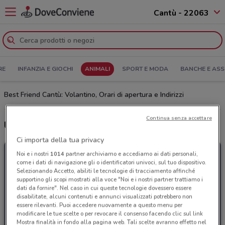
Cantù - 22063
RE
INFANZIA E GIOCHI
ANIMALI
SPORT E MODA
BANCHE E ASS
Best Friend Cantù: Volantino, Orari di apertura e Indirizzi
Continua senza accettare
Ultime offerte del volantino Best Friend
Ci importa della tua privacy
Noi e i nostri
1014
partner archiviamo e accediamo ai dati personali,
come i dati di navigazione gli o identificatori univoci, sul tuo dispositivo.
Selezionando Accetto, abiliti le tecnologie di tracciamento affinché
supportino gli scopi mostrati alla voce "Noi e i nostri partner trattiamo i
dati da fornire". Nel caso in cui queste tecnologie dovessero essere
disabilitate, alcuni contenuti e annunci visualizzati potrebbero non
essere rilevanti. Puoi accedere nuovamente a questo menu per
modificare le tue scelte o per revocare il consenso facendo clic sul link
Mostra finalità in fondo alla pagina web. Tali scelte avranno effetto nel