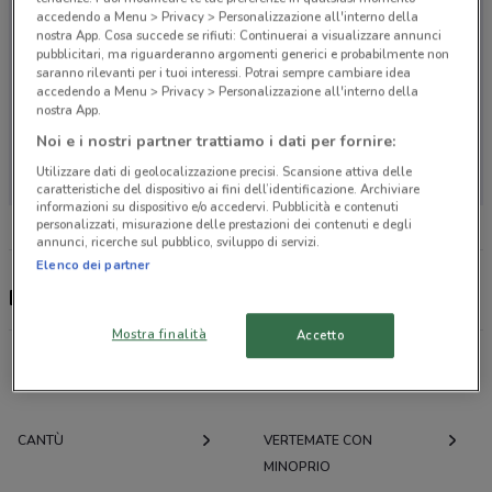
accedendo a Menu > Privacy > Personalizzazione all'interno della
nostra App. Cosa succede se rifiuti: Continuerai a visualizzare annunci
pubblicitari, ma riguarderanno argomenti generici e probabilmente non
saranno rilevanti per i tuoi interessi. Potrai sempre cambiare idea
accedendo a Menu > Privacy > Personalizzazione all'interno della
nostra App.
Noi e i nostri partner trattiamo i dati per fornire:
Non ci sono negozi nelle vicinanze
Utilizzare dati di geolocalizzazione precisi. Scansione attiva delle
caratteristiche del dispositivo ai fini dell’identificazione. Archiviare
informazioni su dispositivo e/o accedervi. Pubblicità e contenuti
personalizzati, misurazione delle prestazioni dei contenuti e degli
annunci, ricerche sul pubblico, sviluppo di servizi.
Elenco dei partner
Best Friend, offerte e negozi
Mostra finalità
Accetto
Offerte volantini e cataloghi per città nelle vicinanze
CANTÙ
VERTEMATE CON
MINOPRIO