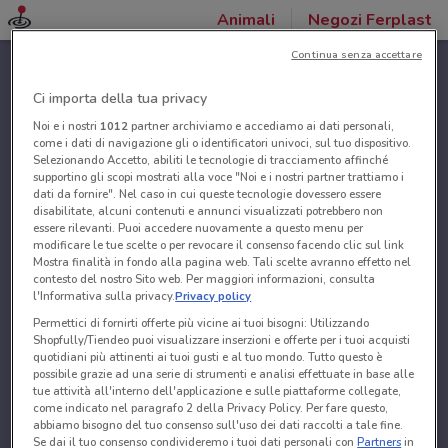
Animali
Negozi Ferplast
Continua senza accettare
Ci importa della tua privacy
Noi e i nostri
1012
partner archiviamo e accediamo ai dati personali,
come i dati di navigazione gli o identificatori univoci, sul tuo dispositivo.
Selezionando Accetto, abiliti le tecnologie di tracciamento affinché
supportino gli scopi mostrati alla voce "Noi e i nostri partner trattiamo i
dati da fornire". Nel caso in cui queste tecnologie dovessero essere
disabilitate, alcuni contenuti e annunci visualizzati potrebbero non
essere rilevanti. Puoi accedere nuovamente a questo menu per
modificare le tue scelte o per revocare il consenso facendo clic sul link
Mostra finalità in fondo alla pagina web. Tali scelte avranno effetto nel
contesto del nostro Sito web. Per maggiori informazioni, consulta
l'Informativa sulla privacy.
Privacy policy
Permettici di fornirti offerte più vicine ai tuoi bisogni: Utilizzando
Shopfully/Tiendeo puoi visualizzare inserzioni e offerte per i tuoi acquisti
quotidiani più attinenti ai tuoi gusti e al tuo mondo. Tutto questo è
possibile grazie ad una serie di strumenti e analisi effettuate in base alle
tue attività all'interno dell'applicazione e sulle piattaforme collegate,
come indicato nel paragrafo 2 della Privacy Policy. Per fare questo,
abbiamo bisogno del tuo consenso sull'uso dei dati raccolti a tale fine.
Se dai il tuo consenso condivideremo i tuoi dati personali con
Partners
in