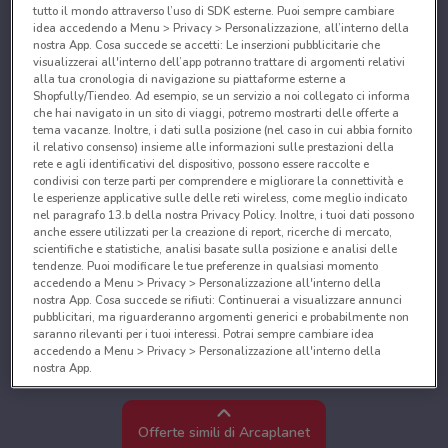
tutto il mondo attraverso l’uso di SDK esterne. Puoi sempre cambiare
idea accedendo a Menu > Privacy > Personalizzazione, all’interno della
nostra App. Cosa succede se accetti: Le inserzioni pubblicitarie che
visualizzerai all'interno dell’app potranno trattare di argomenti relativi
alla tua cronologia di navigazione su piattaforme esterne a
Shopfully/Tiendeo. Ad esempio, se un servizio a noi collegato ci informa
che hai navigato in un sito di viaggi, potremo mostrarti delle offerte a
tema vacanze. Inoltre, i dati sulla posizione (nel caso in cui abbia fornito
il relativo consenso) insieme alle informazioni sulle prestazioni della
rete e agli identificativi del dispositivo, possono essere raccolte e
condivisi con terze parti per comprendere e migliorare la connettività e
le esperienze applicative sulle delle reti wireless, come meglio indicato
nel paragrafo 13.b della nostra Privacy Policy. Inoltre, i tuoi dati possono
anche essere utilizzati per la creazione di report, ricerche di mercato,
scientifiche e statistiche, analisi basate sulla posizione e analisi delle
tendenze. Puoi modificare le tue preferenze in qualsiasi momento
accedendo a Menu > Privacy > Personalizzazione all'interno della
nostra App. Cosa succede se rifiuti: Continuerai a visualizzare annunci
pubblicitari, ma riguarderanno argomenti generici e probabilmente non
saranno rilevanti per i tuoi interessi. Potrai sempre cambiare idea
accedendo a Menu > Privacy > Personalizzazione all'interno della
nostra App.
Noi e i nostri partner trattiamo i dati per fornire:
Utilizzare dati di geolocalizzazione precisi. Scansione attiva delle
Offerte simili di Arcaplanet
caratteristiche del dispositivo ai fini dell’identificazione. Archiviare