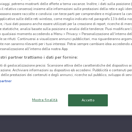
i viaggi, potremo mostrarti delle offerte a tema vacanze. Inoltre, i dati sulla posizione 
o il relativo consenso) insieme alle informazioni sulle prestazioni della rete e agli ident
 possono essere raccolte e condivisi con terze parti per comprendere e migliorare la conn
pplicative sulle delle reti wireless, come meglio indicato nel paragrafo 13.b della no
re, i tuoi dati possono anche essere utilizzati per la creazione di report, ricerche di mer
 e statistiche, analisi basate sulla posizione e analisi delle tendenze. Puoi modificare l
in qualsiasi momento accedendo a Menu > Privacy > Personalizzazione all'interno del
 se rifiuti: Continuerai a visualizzare annunci pubblicitari, ma riguarderanno argome
te non saranno rilevanti per i tuoi interessi. Potrai sempre cambiare idea accedendo
rsonalizzazione all'interno della nostra App.
stri partner trattiamo i dati per fornire:
ti di geolocalizzazione precisi. Scansione attiva delle caratteristiche del dispositivo ai 
icazione. Archiviare informazioni su dispositivo e/o accedervi. Pubblicità e contenuti per
delle prestazioni dei contenuti e degli annunci, ricerche sul pubblico, sviluppo di servi
partner
Mostra finalità
Accetto