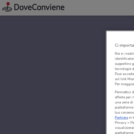
Ci importa
Noi e i nostr
identificato
supportino g
tecnologie d
Puoi accede
sul link Mos
Per maggiori
Permettici d
offerte per 
una serie di
piattaforme 
tuo consenso
Partners
in 
Privacy > Pe
visualizzera
piattaforme 