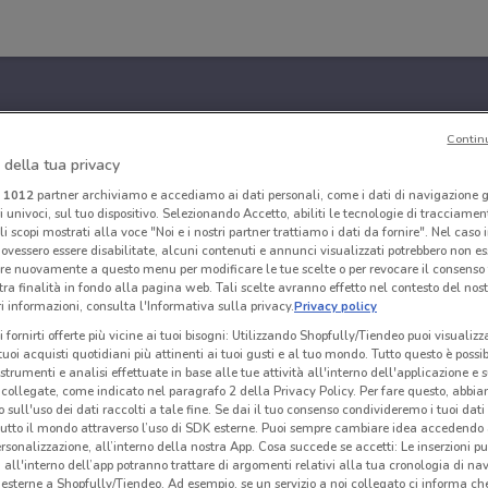
Contin
 della tua privacy
i
1012
partner archiviamo e accediamo ai dati personali, come i dati di navigazione g
ri univoci, sul tuo dispositivo. Selezionando Accetto, abiliti le tecnologie di tracciame
li scopi mostrati alla voce "Noi e i nostri partner trattiamo i dati da fornire". Nel caso 
ovessero essere disabilitate, alcuni contenuti e annunci visualizzati potrebbero non ess
re nuovamente a questo menu per modificare le tue scelte o per revocare il consenso
tra finalità in fondo alla pagina web. Tali scelte avranno effetto nel contesto del nost
 informazioni, consulta l'Informativa sulla privacy.
Privacy policy
i fornirti offerte più vicine ai tuoi bisogni: Utilizzando Shopfully/Tiendeo puoi visualizz
i tuoi acquisti quotidiani più attinenti ai tuoi gusti e al tuo mondo. Tutto questo è possi
 strumenti e analisi effettuate in base alle tue attività all'interno dell'applicazione e 
collegate, come indicato nel paragrafo 2 della Privacy Policy. Per fare questo, abbi
 sull'uso dei dati raccolti a tale fine. Se dai il tuo consenso condivideremo i tuoi dati
tutto il mondo attraverso l’uso di SDK esterne. Puoi sempre cambiare idea accedend
rsonalizzazione, all’interno della nostra App. Cosa succede se accetti: Le inserzioni pu
i all'interno dell’app potranno trattare di argomenti relativi alla tua cronologia di na
esterne a Shopfully/Tiendeo. Ad esempio, se un servizio a noi collegato ci informa ch