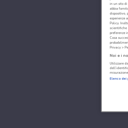
in un sito d
abbia fornit
dispositivo,
esperienze a
Policy. Inolt
scientifiche
preferenze 
Cosa succede
probabilmen
Privacy > Pe
Noi e i no
Utilizzare da
dell’identif
misurazione 
Elenco dei 