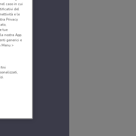
(nel caso in cui
ificativi del
ettività e le
stra Privacy
cato,
e tue
la nostra App.
nti generici e
 a Menu >
fini
sonalizzati,
zi.