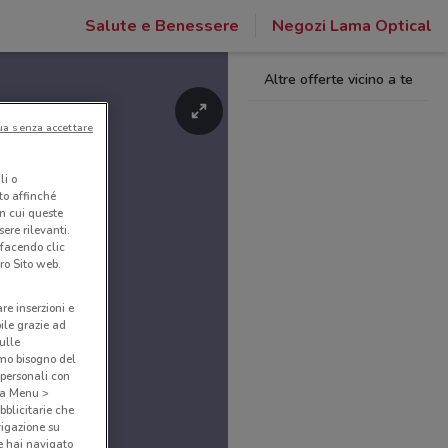
Salute e Benessere
Negozi Lama Optical
Altre offerte vicino a te
ua senza accettare
li o
nto affinché
in cui queste
ere rilevanti.
 facendo clic
ro Sito web.
are inserzioni e
bile grazie ad
sulle
amo bisogno del
 personali con
o a Menu >
bblicitarie che
vigazione su
e hai navigato