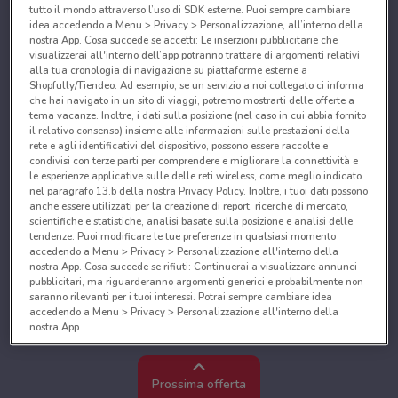
tutto il mondo attraverso l’uso di SDK esterne. Puoi sempre cambiare
idea accedendo a Menu > Privacy > Personalizzazione, all’interno della
nostra App. Cosa succede se accetti: Le inserzioni pubblicitarie che
visualizzerai all'interno dell’app potranno trattare di argomenti relativi
alla tua cronologia di navigazione su piattaforme esterne a
Shopfully/Tiendeo. Ad esempio, se un servizio a noi collegato ci informa
che hai navigato in un sito di viaggi, potremo mostrarti delle offerte a
tema vacanze. Inoltre, i dati sulla posizione (nel caso in cui abbia fornito
il relativo consenso) insieme alle informazioni sulle prestazioni della
rete e agli identificativi del dispositivo, possono essere raccolte e
condivisi con terze parti per comprendere e migliorare la connettività e
le esperienze applicative sulle delle reti wireless, come meglio indicato
nel paragrafo 13.b della nostra Privacy Policy. Inoltre, i tuoi dati possono
anche essere utilizzati per la creazione di report, ricerche di mercato,
scientifiche e statistiche, analisi basate sulla posizione e analisi delle
tendenze. Puoi modificare le tue preferenze in qualsiasi momento
accedendo a Menu > Privacy > Personalizzazione all'interno della
nostra App. Cosa succede se rifiuti: Continuerai a visualizzare annunci
pubblicitari, ma riguarderanno argomenti generici e probabilmente non
saranno rilevanti per i tuoi interessi. Potrai sempre cambiare idea
accedendo a Menu > Privacy > Personalizzazione all'interno della
nostra App.
Noi e i nostri partner trattiamo i dati per fornire:
Utilizzare dati di geolocalizzazione precisi. Scansione attiva delle
Prossima offerta
caratteristiche del dispositivo ai fini dell’identificazione. Archiviare