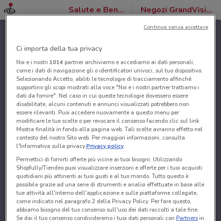
Salute e Benessere
Negozi GrandVision
Continua senza accettare
Ci importa della tua privacy
Noi e i nostri
1014
partner archiviamo e accediamo ai dati personali,
come i dati di navigazione gli o identificatori univoci, sul tuo dispositivo.
Selezionando Accetto, abiliti le tecnologie di tracciamento affinché
supportino gli scopi mostrati alla voce "Noi e i nostri partner trattiamo i
dati da fornire". Nel caso in cui queste tecnologie dovessero essere
disabilitate, alcuni contenuti e annunci visualizzati potrebbero non
essere rilevanti. Puoi accedere nuovamente a questo menu per
modificare le tue scelte o per revocare il consenso facendo clic sul link
Mostra finalità in fondo alla pagina web. Tali scelte avranno effetto nel
contesto del nostro Sito web. Per maggiori informazioni, consulta
l'Informativa sulla privacy.
Privacy policy
Permettici di fornirti offerte più vicine ai tuoi bisogni: Utilizzando
Shopfully/Tiendeo puoi visualizzare inserzioni e offerte per i tuoi acquisti
quotidiani più attinenti ai tuoi gusti e al tuo mondo. Tutto questo è
possibile grazie ad una serie di strumenti e analisi effettuate in base alle
tue attività all'interno dell'applicazione e sulle piattaforme collegate,
come indicato nel paragrafo 2 della Privacy Policy. Per fare questo,
abbiamo bisogno del tuo consenso sull'uso dei dati raccolti a tale fine.
Se dai il tuo consenso condivideremo i tuoi dati personali con
Partners
in