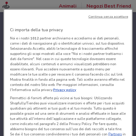
Animali
Negozi Best Friend
Continua senza accettare
Ci importa della tua privacy
Noi e i nostri
1012
partner archiviamo e accediamo ai dati personali,
come i dati di navigazione gli o identificatori univoci, sul tuo dispositivo.
Selezionando Accetto, abiliti le tecnologie di tracciamento affinché
supportino gli scopi mostrati alla voce "Noi e i nostri partner trattiamo i
dati da fornire". Nel caso in cui queste tecnologie dovessero essere
disabilitate, alcuni contenuti e annunci visualizzati potrebbero non
essere rilevanti. Puoi accedere nuovamente a questo menu per
modificare le tue scelte o per revocare il consenso facendo clic sul link
Mostra finalità in fondo alla pagina web. Tali scelte avranno effetto nel
contesto del nostro Sito web. Per maggiori informazioni, consulta
l'Informativa sulla privacy.
Privacy policy
Permettici di fornirti offerte più vicine ai tuoi bisogni: Utilizzando
Shopfully/Tiendeo puoi visualizzare inserzioni e offerte per i tuoi acquisti
quotidiani più attinenti ai tuoi gusti e al tuo mondo. Tutto questo è
possibile grazie ad una serie di strumenti e analisi effettuate in base alle
tue attività all'interno dell'applicazione e sulle piattaforme collegate,
come indicato nel paragrafo 2 della Privacy Policy. Per fare questo,
abbiamo bisogno del tuo consenso sull'uso dei dati raccolti a tale fine.
Se dai il tuo consenso condivideremo i tuoi dati personali con
Partners
in