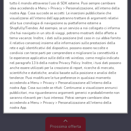
tutto il mondo attraverso l’uso di SDK esterne. Puoi sempre cambiare
idea accedendo a Menu > Privacy > Personalizzazione, all’interno della
nostra App. Cosa succede se accetti: Le inserzioni pubblicitarie che
visualizzerai all'interno dell’app potranno trattare di argomenti relativi
alla tua cronologia di navigazione su piattaforme esterne a
Shopfully/Tiendeo. Ad esempio, se un servizio a noi collegato ci informa
che hai navigato in un sito di viaggi, potremo mostrarti delle offerte a
tema vacanze. Inoltre, i dati sulla posizione (nel caso in cui abbia fornito
il relativo consenso) insieme alle informazioni sulle prestazioni della
rete e agli identificativi del dispositivo, possono essere raccolte e
condivisi con terze parti per comprendere e migliorare la connettività e
le esperienze applicative sulle delle reti wireless, come meglio indicato
nel paragrafo 13.b della nostra Privacy Policy. Inoltre, i tuoi dati possono
anche essere utilizzati per la creazione di report, ricerche di mercato,
scientifiche e statistiche, analisi basate sulla posizione e analisi delle
tendenze. Puoi modificare le tue preferenze in qualsiasi momento
accedendo a Menu > Privacy > Personalizzazione all'interno della
nostra App. Cosa succede se rifiuti: Continuerai a visualizzare annunci
pubblicitari, ma riguarderanno argomenti generici e probabilmente non
saranno rilevanti per i tuoi interessi. Potrai sempre cambiare idea
accedendo a Menu > Privacy > Personalizzazione all'interno della
nostra App.
Noi e i nostri partner trattiamo i dati per fornire:
Utilizzare dati di geolocalizzazione precisi. Scansione attiva delle
Prossima offerta
caratteristiche del dispositivo ai fini dell’identificazione. Archiviare