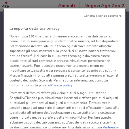
Animali
Negozi Agri Zoo 2
Continua senza accettare
Ci importa della tua privacy
Noi e i nostri
1014
partner archiviamo e accediamo ai dati personali,
come i dati di navigazione gli o identificatori univoci, sul tuo dispositivo.
Selezionando Accetto, abiliti le tecnologie di tracciamento affinché
supportino gli scopi mostrati alla voce "Noi e i nostri partner trattiamo i
dati da fornire". Nel caso in cui queste tecnologie dovessero essere
disabilitate, alcuni contenuti e annunci visualizzati potrebbero non
essere rilevanti. Puoi accedere nuovamente a questo menu per
modificare le tue scelte o per revocare il consenso facendo clic sul link
Mostra finalità in fondo alla pagina web. Tali scelte avranno effetto nel
contesto del nostro Sito web. Per maggiori informazioni, consulta
l'Informativa sulla privacy.
Privacy policy
Permettici di fornirti offerte più vicine ai tuoi bisogni: Utilizzando
Shopfully/Tiendeo puoi visualizzare inserzioni e offerte per i tuoi acquisti
quotidiani più attinenti ai tuoi gusti e al tuo mondo. Tutto questo è
possibile grazie ad una serie di strumenti e analisi effettuate in base alle
tue attività all'interno dell'applicazione e sulle piattaforme collegate,
come indicato nel paragrafo 2 della Privacy Policy. Per fare questo,
abbiamo bisogno del tuo consenso sull'uso dei dati raccolti a tale fine.
Se dai il tuo consenso condivideremo i tuoi dati personali con
Partners
in