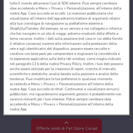
tutto il mondo attraverso l’uso di SDK esterne. Puoi sempre cambiare
idea accedendo a Menu > Privacy > Personalizzazione, all’interno della
nostra App. Cosa succede se accetti: Le inserzioni pubblicitarie che
visualizzerai all'interno dell’app potranno trattare di argomenti relativi
alla tua cronologia di navigazione su piattaforme esterne a
Shopfully/Tiendeo. Ad esempio, se un servizio a noi collegato ci informa
che hai navigato in un sito di viaggi, potremo mostrarti delle offerte a
tema vacanze. Inoltre, i dati sulla posizione (nel caso in cui abbia fornito
il relativo consenso) insieme alle informazioni sulle prestazioni della
rete e agli identificativi del dispositivo, possono essere raccolte e
condivisi con terze parti per comprendere e migliorare la connettività e
le esperienze applicative sulle delle reti wireless, come meglio indicato
nel paragrafo 13.b della nostra Privacy Policy. Inoltre, i tuoi dati possono
anche essere utilizzati per la creazione di report, ricerche di mercato,
scientifiche e statistiche, analisi basate sulla posizione e analisi delle
tendenze. Puoi modificare le tue preferenze in qualsiasi momento
accedendo a Menu > Privacy > Personalizzazione all'interno della
nostra App. Cosa succede se rifiuti: Continuerai a visualizzare annunci
pubblicitari, ma riguarderanno argomenti generici e probabilmente non
saranno rilevanti per i tuoi interessi. Potrai sempre cambiare idea
accedendo a Menu > Privacy > Personalizzazione all'interno della
nostra App.
Noi e i nostri partner trattiamo i dati per fornire:
Utilizzare dati di geolocalizzazione precisi. Scansione attiva delle
Offerte simili di Pet Store Conad
caratteristiche del dispositivo ai fini dell’identificazione. Archiviare