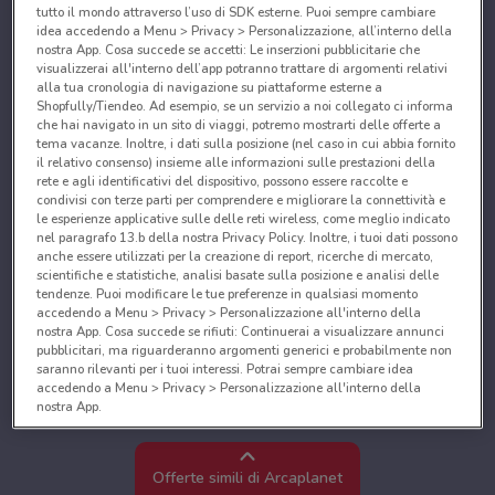
tutto il mondo attraverso l’uso di SDK esterne. Puoi sempre cambiare
idea accedendo a Menu > Privacy > Personalizzazione, all’interno della
nostra App. Cosa succede se accetti: Le inserzioni pubblicitarie che
visualizzerai all'interno dell’app potranno trattare di argomenti relativi
alla tua cronologia di navigazione su piattaforme esterne a
Shopfully/Tiendeo. Ad esempio, se un servizio a noi collegato ci informa
che hai navigato in un sito di viaggi, potremo mostrarti delle offerte a
tema vacanze. Inoltre, i dati sulla posizione (nel caso in cui abbia fornito
il relativo consenso) insieme alle informazioni sulle prestazioni della
rete e agli identificativi del dispositivo, possono essere raccolte e
condivisi con terze parti per comprendere e migliorare la connettività e
le esperienze applicative sulle delle reti wireless, come meglio indicato
nel paragrafo 13.b della nostra Privacy Policy. Inoltre, i tuoi dati possono
anche essere utilizzati per la creazione di report, ricerche di mercato,
scientifiche e statistiche, analisi basate sulla posizione e analisi delle
tendenze. Puoi modificare le tue preferenze in qualsiasi momento
accedendo a Menu > Privacy > Personalizzazione all'interno della
nostra App. Cosa succede se rifiuti: Continuerai a visualizzare annunci
pubblicitari, ma riguarderanno argomenti generici e probabilmente non
saranno rilevanti per i tuoi interessi. Potrai sempre cambiare idea
accedendo a Menu > Privacy > Personalizzazione all'interno della
nostra App.
Noi e i nostri partner trattiamo i dati per fornire:
Utilizzare dati di geolocalizzazione precisi. Scansione attiva delle
Offerte simili di Arcaplanet
caratteristiche del dispositivo ai fini dell’identificazione. Archiviare