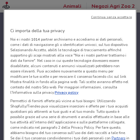
Animali
Negozi Agri Zoo 2
Continua senza accettare
Ci importa della tua privacy
Noi e i nostri
1014
partner archiviamo e accediamo ai dati personali,
come i dati di navigazione gli o identificatori univoci, sul tuo dispositivo.
Selezionando Accetto, abiliti le tecnologie di tracciamento affinché
supportino gli scopi mostrati alla voce "Noi e i nostri partner trattiamo i
dati da fornire". Nel caso in cui queste tecnologie dovessero essere
disabilitate, alcuni contenuti e annunci visualizzati potrebbero non
essere rilevanti. Puoi accedere nuovamente a questo menu per
modificare le tue scelte o per revocare il consenso facendo clic sul link
Mostra finalità in fondo alla pagina web. Tali scelte avranno effetto nel
contesto del nostro Sito web. Per maggiori informazioni, consulta
l'Informativa sulla privacy.
Privacy policy
Permettici di fornirti offerte più vicine ai tuoi bisogni: Utilizzando
Shopfully/Tiendeo puoi visualizzare inserzioni e offerte per i tuoi acquisti
quotidiani più attinenti ai tuoi gusti e al tuo mondo. Tutto questo è
possibile grazie ad una serie di strumenti e analisi effettuate in base alle
tue attività all'interno dell'applicazione e sulle piattaforme collegate,
come indicato nel paragrafo 2 della Privacy Policy. Per fare questo,
abbiamo bisogno del tuo consenso sull'uso dei dati raccolti a tale fine.
Se dai il tuo consenso condivideremo i tuoi dati personali con
Partners
in