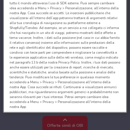
tutto il mondo attraverso l’uso di SDK esterne. Puoi sempre cambiare
idea accedendo a Menu > Privacy > Personalizzazione, all’interno della
nostra App. Cosa succede se accetti: Le inserzioni pubblicitarie che
visualizzerai all'interno dell’app potranno trattare di argomenti relativi
alla tua cronologia di navigazione su piattaforme esterne a
Shopfully/Tiendeo. Ad esempio, se un servizio a noi collegato ci informa
che hai navigato in un sito di viaggi, potremo mostrarti delle offerte a
tema vacanze. Inoltre, i dati sulla posizione (nel caso in cui abbia fornito
il relativo consenso) insieme alle informazioni sulle prestazioni della
rete e agli identificativi del dispositivo, possono essere raccolte e
condivisi con terze parti per comprendere e migliorare la connettività e
le esperienze applicative sulle delle reti wireless, come meglio indicato
nel paragrafo 13.b della nostra Privacy Policy. Inoltre, i tuoi dati possono
anche essere utilizzati per la creazione di report, ricerche di mercato,
scientifiche e statistiche, analisi basate sulla posizione e analisi delle
tendenze. Puoi modificare le tue preferenze in qualsiasi momento
accedendo a Menu > Privacy > Personalizzazione all'interno della
nostra App. Cosa succede se rifiuti: Continuerai a visualizzare annunci
pubblicitari, ma riguarderanno argomenti generici e probabilmente non
saranno rilevanti per i tuoi interessi. Potrai sempre cambiare idea
accedendo a Menu > Privacy > Personalizzazione all'interno della
nostra App.
Noi e i nostri partner trattiamo i dati per fornire:
Utilizzare dati di geolocalizzazione precisi. Scansione attiva delle
Offerte simili di OBI
caratteristiche del dispositivo ai fini dell’identificazione. Archiviare