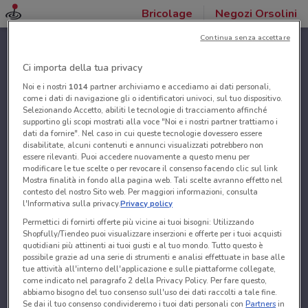
Bricolage
Negozi Orsolini
Continua senza accettare
Ci importa della tua privacy
Noi e i nostri
1014
partner archiviamo e accediamo ai dati personali,
come i dati di navigazione gli o identificatori univoci, sul tuo dispositivo.
Selezionando Accetto, abiliti le tecnologie di tracciamento affinché
supportino gli scopi mostrati alla voce "Noi e i nostri partner trattiamo i
dati da fornire". Nel caso in cui queste tecnologie dovessero essere
disabilitate, alcuni contenuti e annunci visualizzati potrebbero non
essere rilevanti. Puoi accedere nuovamente a questo menu per
modificare le tue scelte o per revocare il consenso facendo clic sul link
Mostra finalità in fondo alla pagina web. Tali scelte avranno effetto nel
contesto del nostro Sito web. Per maggiori informazioni, consulta
l'Informativa sulla privacy.
Privacy policy
Permettici di fornirti offerte più vicine ai tuoi bisogni: Utilizzando
Shopfully/Tiendeo puoi visualizzare inserzioni e offerte per i tuoi acquisti
quotidiani più attinenti ai tuoi gusti e al tuo mondo. Tutto questo è
possibile grazie ad una serie di strumenti e analisi effettuate in base alle
tue attività all'interno dell'applicazione e sulle piattaforme collegate,
come indicato nel paragrafo 2 della Privacy Policy. Per fare questo,
abbiamo bisogno del tuo consenso sull'uso dei dati raccolti a tale fine.
Se dai il tuo consenso condivideremo i tuoi dati personali con
Partners
in