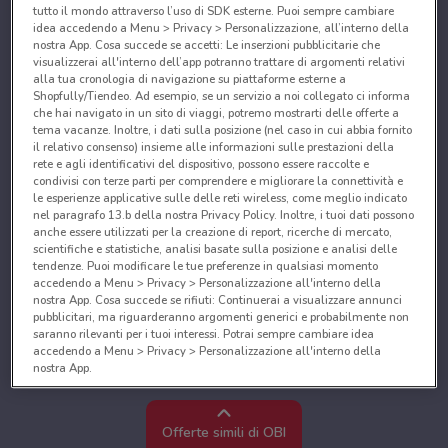
tutto il mondo attraverso l’uso di SDK esterne. Puoi sempre cambiare
idea accedendo a Menu > Privacy > Personalizzazione, all’interno della
nostra App. Cosa succede se accetti: Le inserzioni pubblicitarie che
visualizzerai all'interno dell’app potranno trattare di argomenti relativi
alla tua cronologia di navigazione su piattaforme esterne a
Shopfully/Tiendeo. Ad esempio, se un servizio a noi collegato ci informa
che hai navigato in un sito di viaggi, potremo mostrarti delle offerte a
tema vacanze. Inoltre, i dati sulla posizione (nel caso in cui abbia fornito
il relativo consenso) insieme alle informazioni sulle prestazioni della
rete e agli identificativi del dispositivo, possono essere raccolte e
condivisi con terze parti per comprendere e migliorare la connettività e
le esperienze applicative sulle delle reti wireless, come meglio indicato
nel paragrafo 13.b della nostra Privacy Policy. Inoltre, i tuoi dati possono
anche essere utilizzati per la creazione di report, ricerche di mercato,
scientifiche e statistiche, analisi basate sulla posizione e analisi delle
tendenze. Puoi modificare le tue preferenze in qualsiasi momento
accedendo a Menu > Privacy > Personalizzazione all'interno della
nostra App. Cosa succede se rifiuti: Continuerai a visualizzare annunci
pubblicitari, ma riguarderanno argomenti generici e probabilmente non
saranno rilevanti per i tuoi interessi. Potrai sempre cambiare idea
accedendo a Menu > Privacy > Personalizzazione all'interno della
nostra App.
Noi e i nostri partner trattiamo i dati per fornire:
Utilizzare dati di geolocalizzazione precisi. Scansione attiva delle
Offerte simili di OBI
caratteristiche del dispositivo ai fini dell’identificazione. Archiviare