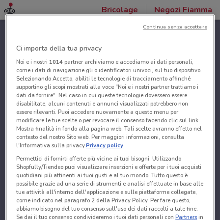
Bricolage
Negozi Fiamma
Continua senza accettare
Ci importa della tua privacy
Noi e i nostri
1014
partner archiviamo e accediamo ai dati personali,
come i dati di navigazione gli o identificatori univoci, sul tuo dispositivo.
Selezionando Accetto, abiliti le tecnologie di tracciamento affinché
supportino gli scopi mostrati alla voce "Noi e i nostri partner trattiamo i
dati da fornire". Nel caso in cui queste tecnologie dovessero essere
disabilitate, alcuni contenuti e annunci visualizzati potrebbero non
essere rilevanti. Puoi accedere nuovamente a questo menu per
modificare le tue scelte o per revocare il consenso facendo clic sul link
Mostra finalità in fondo alla pagina web. Tali scelte avranno effetto nel
contesto del nostro Sito web. Per maggiori informazioni, consulta
l'Informativa sulla privacy.
Privacy policy
Permettici di fornirti offerte più vicine ai tuoi bisogni: Utilizzando
Shopfully/Tiendeo puoi visualizzare inserzioni e offerte per i tuoi acquisti
quotidiani più attinenti ai tuoi gusti e al tuo mondo. Tutto questo è
possibile grazie ad una serie di strumenti e analisi effettuate in base alle
tue attività all'interno dell'applicazione e sulle piattaforme collegate,
come indicato nel paragrafo 2 della Privacy Policy. Per fare questo,
abbiamo bisogno del tuo consenso sull'uso dei dati raccolti a tale fine.
Se dai il tuo consenso condivideremo i tuoi dati personali con
Partners
in