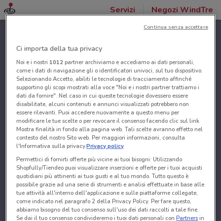
Servizi
Negozi WindTre
Continua senza accettare
Ci importa della tua privacy
Noi e i nostri
1012
partner archiviamo e accediamo ai dati personali,
come i dati di navigazione gli o identificatori univoci, sul tuo dispositivo.
Selezionando Accetto, abiliti le tecnologie di tracciamento affinché
supportino gli scopi mostrati alla voce "Noi e i nostri partner trattiamo i
dati da fornire". Nel caso in cui queste tecnologie dovessero essere
disabilitate, alcuni contenuti e annunci visualizzati potrebbero non
essere rilevanti. Puoi accedere nuovamente a questo menu per
modificare le tue scelte o per revocare il consenso facendo clic sul link
Mostra finalità in fondo alla pagina web. Tali scelte avranno effetto nel
contesto del nostro Sito web. Per maggiori informazioni, consulta
l'Informativa sulla privacy.
Privacy policy
Permettici di fornirti offerte più vicine ai tuoi bisogni: Utilizzando
Shopfully/Tiendeo puoi visualizzare inserzioni e offerte per i tuoi acquisti
quotidiani più attinenti ai tuoi gusti e al tuo mondo. Tutto questo è
possibile grazie ad una serie di strumenti e analisi effettuate in base alle
tue attività all'interno dell'applicazione e sulle piattaforme collegate,
come indicato nel paragrafo 2 della Privacy Policy. Per fare questo,
abbiamo bisogno del tuo consenso sull'uso dei dati raccolti a tale fine.
Se dai il tuo consenso condivideremo i tuoi dati personali con
Partners
in