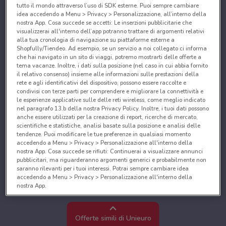
tutto il mondo attraverso l’uso di SDK esterne. Puoi sempre cambiare
idea accedendo a Menu > Privacy > Personalizzazione, all’interno della
nostra App. Cosa succede se accetti: Le inserzioni pubblicitarie che
visualizzerai all'interno dell’app potranno trattare di argomenti relativi
alla tua cronologia di navigazione su piattaforme esterne a
Shopfully/Tiendeo. Ad esempio, se un servizio a noi collegato ci informa
che hai navigato in un sito di viaggi, potremo mostrarti delle offerte a
tema vacanze. Inoltre, i dati sulla posizione (nel caso in cui abbia fornito
il relativo consenso) insieme alle informazioni sulle prestazioni della
rete e agli identificativi del dispositivo, possono essere raccolte e
condivisi con terze parti per comprendere e migliorare la connettività e
le esperienze applicative sulle delle reti wireless, come meglio indicato
nel paragrafo 13.b della nostra Privacy Policy. Inoltre, i tuoi dati possono
anche essere utilizzati per la creazione di report, ricerche di mercato,
scientifiche e statistiche, analisi basate sulla posizione e analisi delle
tendenze. Puoi modificare le tue preferenze in qualsiasi momento
accedendo a Menu > Privacy > Personalizzazione all'interno della
nostra App. Cosa succede se rifiuti: Continuerai a visualizzare annunci
pubblicitari, ma riguarderanno argomenti generici e probabilmente non
saranno rilevanti per i tuoi interessi. Potrai sempre cambiare idea
accedendo a Menu > Privacy > Personalizzazione all'interno della
nostra App.
Noi e i nostri partner trattiamo i dati per fornire:
Utilizzare dati di geolocalizzazione precisi. Scansione attiva delle
Offerte simili di Unieuro
caratteristiche del dispositivo ai fini dell’identificazione. Archiviare