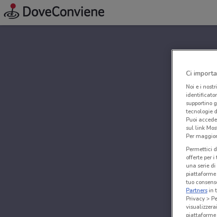
Ci importa
Noi e i nostr
identificato
supportino g
tecnologie d
Puoi accede
sul link Mos
Per maggiori
Permettici d
offerte per 
una serie di
piattaforme 
tuo consenso
Partners
in 
Privacy > Pe
visualizzera
piattaforme 