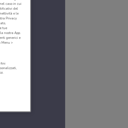
(nel caso in cui
ificativi del
ettività e le
stra Privacy
cato,
e tue
la nostra App.
nti generici e
 a Menu >
fini
sonalizzati,
zi.