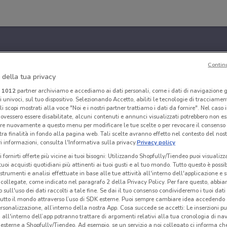
Contin
 della tua privacy
i
1012
partner archiviamo e accediamo ai dati personali, come i dati di navigazione g
ri univoci, sul tuo dispositivo. Selezionando Accetto, abiliti le tecnologie di tracciame
li scopi mostrati alla voce "Noi e i nostri partner trattiamo i dati da fornire". Nel caso 
ovessero essere disabilitate, alcuni contenuti e annunci visualizzati potrebbero non ess
re nuovamente a questo menu per modificare le tue scelte o per revocare il consenso
tra finalità in fondo alla pagina web. Tali scelte avranno effetto nel contesto del nost
 informazioni, consulta l'Informativa sulla privacy.
Privacy policy
i fornirti offerte più vicine ai tuoi bisogni: Utilizzando Shopfully/Tiendeo puoi visualizz
i tuoi acquisti quotidiani più attinenti ai tuoi gusti e al tuo mondo. Tutto questo è possi
 strumenti e analisi effettuate in base alle tue attività all'interno dell'applicazione e 
collegate, come indicato nel paragrafo 2 della Privacy Policy. Per fare questo, abbi
 sull'uso dei dati raccolti a tale fine. Se dai il tuo consenso condivideremo i tuoi dati
tutto il mondo attraverso l’uso di SDK esterne. Puoi sempre cambiare idea accedend
rsonalizzazione, all’interno della nostra App. Cosa succede se accetti: Le inserzioni pu
i all'interno dell’app potranno trattare di argomenti relativi alla tua cronologia di na
esterne a Shopfully/Tiendeo. Ad esempio, se un servizio a noi collegato ci informa ch