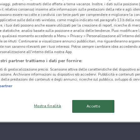
i viaggi, potremo mostrarti delle offerte a tema vacanze. Inoltre, i dati sulla posizione 
o il relativo consenso) insieme alle informazioni sulle prestazioni della rete e agli ident
 possono essere raccolte e condivisi con terze parti per comprendere e migliorare la conn
pplicative sulle delle reti wireless, come meglio indicato nel paragrafo 13.b della no
re, i tuoi dati possono anche essere utilizzati per la creazione di report, ricerche di mer
 e statistiche, analisi basate sulla posizione e analisi delle tendenze. Puoi modificare l
in qualsiasi momento accedendo a Menu > Privacy > Personalizzazione all'interno del
 se rifiuti: Continuerai a visualizzare annunci pubblicitari, ma riguarderanno argome
te non saranno rilevanti per i tuoi interessi. Potrai sempre cambiare idea accedendo
rsonalizzazione all'interno della nostra App.
stri partner trattiamo i dati per fornire:
ti di geolocalizzazione precisi. Scansione attiva delle caratteristiche del dispositivo ai 
icazione. Archiviare informazioni su dispositivo e/o accedervi. Pubblicità e contenuti per
delle prestazioni dei contenuti e degli annunci, ricerche sul pubblico, sviluppo di servi
partner
Mostra finalità
Accetto