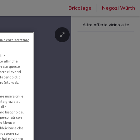
Bricolage
Negozi Würth
Altre offerte vicino a te
ua senza accettare
li o
nto affinché
in cui queste
ere rilevanti.
 facendo clic
ro Sito web.
are inserzioni e
bile grazie ad
sulle
amo bisogno del
 personali con
o a Menu >
bblicitarie che
vigazione su
e hai navigato