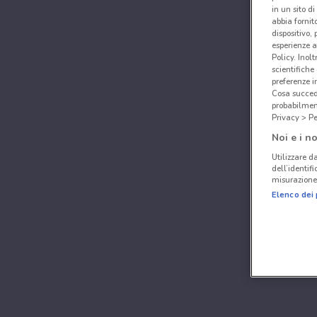
in un sito d
abbia fornit
dispositivo,
esperienze a
Policy. Inolt
scientifiche
preferenze 
Cosa succede
probabilmen
Privacy > Pe
Noi e i no
Utilizzare da
dell’identif
misurazione 
Elenco dei 