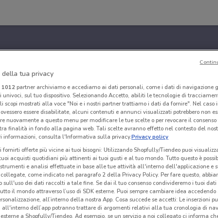
Contin
 della tua privacy
i
1012
partner archiviamo e accediamo ai dati personali, come i dati di navigazione g
ri univoci, sul tuo dispositivo. Selezionando Accetto, abiliti le tecnologie di tracciame
li scopi mostrati alla voce "Noi e i nostri partner trattiamo i dati da fornire". Nel caso 
ovessero essere disabilitate, alcuni contenuti e annunci visualizzati potrebbero non ess
re nuovamente a questo menu per modificare le tue scelte o per revocare il consenso
tra finalità in fondo alla pagina web. Tali scelte avranno effetto nel contesto del nost
 informazioni, consulta l'Informativa sulla privacy.
Privacy policy
i fornirti offerte più vicine ai tuoi bisogni: Utilizzando Shopfully/Tiendeo puoi visualizz
i tuoi acquisti quotidiani più attinenti ai tuoi gusti e al tuo mondo. Tutto questo è possi
 strumenti e analisi effettuate in base alle tue attività all'interno dell'applicazione e 
collegate, come indicato nel paragrafo 2 della Privacy Policy. Per fare questo, abbi
 sull'uso dei dati raccolti a tale fine. Se dai il tuo consenso condivideremo i tuoi dati
tutto il mondo attraverso l’uso di SDK esterne. Puoi sempre cambiare idea accedend
rsonalizzazione, all’interno della nostra App. Cosa succede se accetti: Le inserzioni pu
i all'interno dell’app potranno trattare di argomenti relativi alla tua cronologia di na
esterne a Shopfully/Tiendeo. Ad esempio, se un servizio a noi collegato ci informa ch