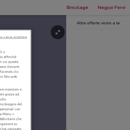
Bricolage
Negozi Fervi
Altre offerte vicino a te
ua senza accettare
li o
nto affinché
in cui queste
ere rilevanti.
 facendo clic
ro Sito web.
are inserzioni e
bile grazie ad
sulle
amo bisogno del
 personali con
o a Menu >
bblicitarie che
vigazione su
e hai navigato