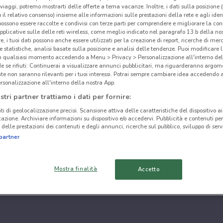
i viaggi, potremo mostrarti delle offerte a tema vacanze. Inoltre, i dati sulla posizione 
o il relativo consenso) insieme alle informazioni sulle prestazioni della rete e agli ident
 possono essere raccolte e condivisi con terze parti per comprendere e migliorare la conn
pplicative sulle delle reti wireless, come meglio indicato nel paragrafo 13.b della no
re, i tuoi dati possono anche essere utilizzati per la creazione di report, ricerche di mer
 e statistiche, analisi basate sulla posizione e analisi delle tendenze. Puoi modificare l
in qualsiasi momento accedendo a Menu > Privacy > Personalizzazione all'interno del
 se rifiuti: Continuerai a visualizzare annunci pubblicitari, ma riguarderanno argome
te non saranno rilevanti per i tuoi interessi. Potrai sempre cambiare idea accedendo
rsonalizzazione all'interno della nostra App.
stri partner trattiamo i dati per fornire:
ti di geolocalizzazione precisi. Scansione attiva delle caratteristiche del dispositivo ai 
icazione. Archiviare informazioni su dispositivo e/o accedervi. Pubblicità e contenuti per
delle prestazioni dei contenuti e degli annunci, ricerche sul pubblico, sviluppo di servi
partner
Mostra finalità
Accetto