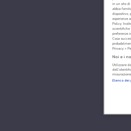
in un sito d
abbia fornit
dispositivo,
esperienze a
Policy. Inolt
scientifiche
preferenze 
Cosa succede
probabilmen
Privacy > Pe
Noi e i no
Utilizzare da
dell’identif
misurazione 
Elenco dei 