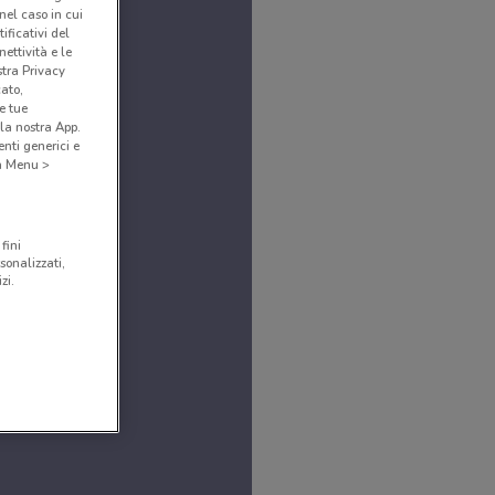
(nel caso in cui
ificativi del
ettività e le
stra Privacy
cato,
e tue
la nostra App.
nti generici e
 a Menu >
fini
sonalizzati,
zi.