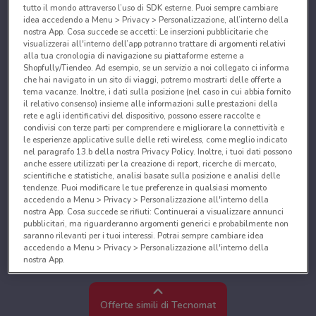
tutto il mondo attraverso l’uso di SDK esterne. Puoi sempre cambiare
idea accedendo a Menu > Privacy > Personalizzazione, all’interno della
nostra App. Cosa succede se accetti: Le inserzioni pubblicitarie che
visualizzerai all'interno dell’app potranno trattare di argomenti relativi
alla tua cronologia di navigazione su piattaforme esterne a
Shopfully/Tiendeo. Ad esempio, se un servizio a noi collegato ci informa
che hai navigato in un sito di viaggi, potremo mostrarti delle offerte a
tema vacanze. Inoltre, i dati sulla posizione (nel caso in cui abbia fornito
il relativo consenso) insieme alle informazioni sulle prestazioni della
rete e agli identificativi del dispositivo, possono essere raccolte e
condivisi con terze parti per comprendere e migliorare la connettività e
le esperienze applicative sulle delle reti wireless, come meglio indicato
nel paragrafo 13.b della nostra Privacy Policy. Inoltre, i tuoi dati possono
anche essere utilizzati per la creazione di report, ricerche di mercato,
scientifiche e statistiche, analisi basate sulla posizione e analisi delle
tendenze. Puoi modificare le tue preferenze in qualsiasi momento
accedendo a Menu > Privacy > Personalizzazione all'interno della
nostra App. Cosa succede se rifiuti: Continuerai a visualizzare annunci
pubblicitari, ma riguarderanno argomenti generici e probabilmente non
saranno rilevanti per i tuoi interessi. Potrai sempre cambiare idea
accedendo a Menu > Privacy > Personalizzazione all'interno della
nostra App.
Noi e i nostri partner trattiamo i dati per fornire:
Utilizzare dati di geolocalizzazione precisi. Scansione attiva delle
Offerte simili di Tecnomat
caratteristiche del dispositivo ai fini dell’identificazione. Archiviare