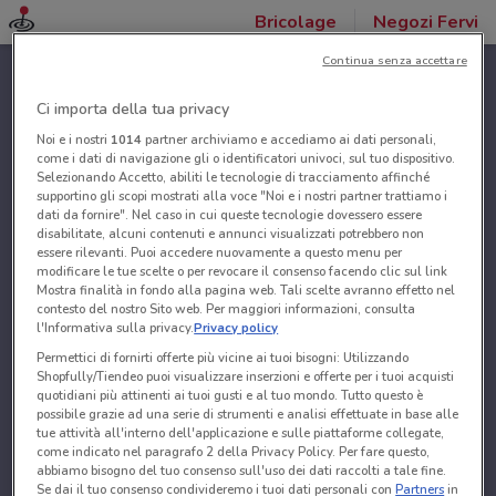
Bricolage
Negozi Fervi
Continua senza accettare
Ci importa della tua privacy
Noi e i nostri
1014
partner archiviamo e accediamo ai dati personali,
come i dati di navigazione gli o identificatori univoci, sul tuo dispositivo.
Selezionando Accetto, abiliti le tecnologie di tracciamento affinché
supportino gli scopi mostrati alla voce "Noi e i nostri partner trattiamo i
dati da fornire". Nel caso in cui queste tecnologie dovessero essere
disabilitate, alcuni contenuti e annunci visualizzati potrebbero non
essere rilevanti. Puoi accedere nuovamente a questo menu per
modificare le tue scelte o per revocare il consenso facendo clic sul link
Mostra finalità in fondo alla pagina web. Tali scelte avranno effetto nel
contesto del nostro Sito web. Per maggiori informazioni, consulta
l'Informativa sulla privacy.
Privacy policy
Permettici di fornirti offerte più vicine ai tuoi bisogni: Utilizzando
Shopfully/Tiendeo puoi visualizzare inserzioni e offerte per i tuoi acquisti
quotidiani più attinenti ai tuoi gusti e al tuo mondo. Tutto questo è
possibile grazie ad una serie di strumenti e analisi effettuate in base alle
tue attività all'interno dell'applicazione e sulle piattaforme collegate,
come indicato nel paragrafo 2 della Privacy Policy. Per fare questo,
abbiamo bisogno del tuo consenso sull'uso dei dati raccolti a tale fine.
Se dai il tuo consenso condivideremo i tuoi dati personali con
Partners
in