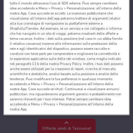
tutto il mondo attraverso l’uso di SDK esterne. Puoi sempre cambiare
idea accedendo a Menu > Privacy > Personalizzazione, all’interno della
nostra App. Cosa succede se accetti: Le inserzioni pubblicitarie che
visualizzerai all'interno dell’app potranno trattare di argomenti relativi
alla tua cronologia di navigazione su piattaforme esterne a
Shopfully/Tiendeo. Ad esempio, se un servizio a noi collegato ci informa
che hai navigato in un sito di viaggi, potremo mostrarti delle offerte a
tema vacanze. Inoltre, i dati sulla posizione (nel caso in cui abbia fornito
il relativo consenso) insieme alle informazioni sulle prestazioni della
rete e agli identificativi del dispositivo, possono essere raccolte e
condivisi con terze parti per comprendere e migliorare la connettività e
le esperienze applicative sulle delle reti wireless, come meglio indicato
nel paragrafo 13.b della nostra Privacy Policy. Inoltre, i tuoi dati possono
anche essere utilizzati per la creazione di report, ricerche di mercato,
scientifiche e statistiche, analisi basate sulla posizione e analisi delle
tendenze. Puoi modificare le tue preferenze in qualsiasi momento
accedendo a Menu > Privacy > Personalizzazione all'interno della
nostra App. Cosa succede se rifiuti: Continuerai a visualizzare annunci
pubblicitari, ma riguarderanno argomenti generici e probabilmente non
saranno rilevanti per i tuoi interessi. Potrai sempre cambiare idea
accedendo a Menu > Privacy > Personalizzazione all'interno della
nostra App.
Noi e i nostri partner trattiamo i dati per fornire:
Utilizzare dati di geolocalizzazione precisi. Scansione attiva delle
Offerte simili di Tecnomat
caratteristiche del dispositivo ai fini dell’identificazione. Archiviare