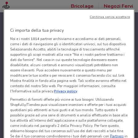
Bricolage
Negozi Fervi
Continua senza accettare
Ci importa della tua privacy
Noi e i nostri
1014
partner archiviamo e accediamo ai dati personali,
come i dati di navigazione gli o identificatori univoci, sul tuo dispositivo.
Selezionando Accetto, abiliti le tecnologie di tracciamento affinché
supportino gli scopi mostrati alla voce "Noi e i nostri partner trattiamo i
dati da fornire". Nel caso in cui queste tecnologie dovessero essere
disabilitate, alcuni contenuti e annunci visualizzati potrebbero non
essere rilevanti. Puoi accedere nuovamente a questo menu per
modificare le tue scelte o per revocare il consenso facendo clic sul link
Mostra finalità in fondo alla pagina web. Tali scelte avranno effetto nel
contesto del nostro Sito web. Per maggiori informazioni, consulta
l'Informativa sulla privacy.
Privacy policy
Permettici di fornirti offerte più vicine ai tuoi bisogni: Utilizzando
Shopfully/Tiendeo puoi visualizzare inserzioni e offerte per i tuoi acquisti
quotidiani più attinenti ai tuoi gusti e al tuo mondo. Tutto questo è
possibile grazie ad una serie di strumenti e analisi effettuate in base alle
tue attività all'interno dell'applicazione e sulle piattaforme collegate,
come indicato nel paragrafo 2 della Privacy Policy. Per fare questo,
abbiamo bisogno del tuo consenso sull'uso dei dati raccolti a tale fine.
Se dai il tuo consenso condivideremo i tuoi dati personali con
Partners
in