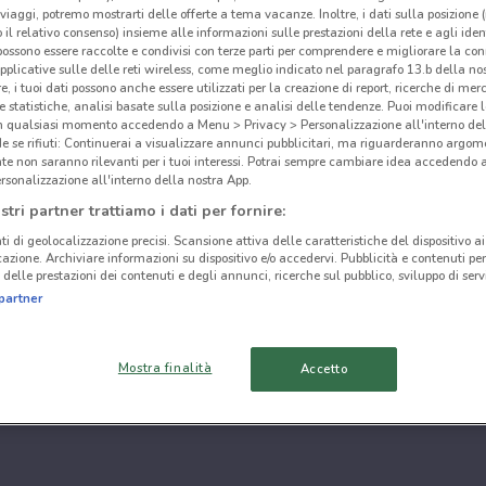
i viaggi, potremo mostrarti delle offerte a tema vacanze. Inoltre, i dati sulla posizione 
o il relativo consenso) insieme alle informazioni sulle prestazioni della rete e agli ident
 possono essere raccolte e condivisi con terze parti per comprendere e migliorare la conn
pplicative sulle delle reti wireless, come meglio indicato nel paragrafo 13.b della no
re, i tuoi dati possono anche essere utilizzati per la creazione di report, ricerche di mer
 e statistiche, analisi basate sulla posizione e analisi delle tendenze. Puoi modificare l
in qualsiasi momento accedendo a Menu > Privacy > Personalizzazione all'interno del
 se rifiuti: Continuerai a visualizzare annunci pubblicitari, ma riguarderanno argome
te non saranno rilevanti per i tuoi interessi. Potrai sempre cambiare idea accedendo
rsonalizzazione all'interno della nostra App.
stri partner trattiamo i dati per fornire:
ti di geolocalizzazione precisi. Scansione attiva delle caratteristiche del dispositivo ai 
icazione. Archiviare informazioni su dispositivo e/o accedervi. Pubblicità e contenuti per
delle prestazioni dei contenuti e degli annunci, ricerche sul pubblico, sviluppo di servi
partner
Mostra finalità
Accetto