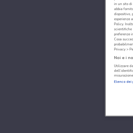
in un sito d
abbia fornit
dispositivo,
esperienze a
Policy. Inolt
scientifiche
preferenze 
Cosa succede
probabilmen
Privacy > Pe
Noi e i no
Utilizzare da
dell’identif
misurazione 
Elenco dei 