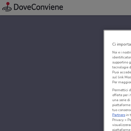
Ci importa
Noi e i nostr
identificato
supportino g
tecnologie d
Puoi accede
sul link Mos
Per maggiori
Permettici d
offerte per 
una serie di
piattaforme 
tuo consenso
Partners
in 
Privacy > Pe
visualizzera
piattaforme 