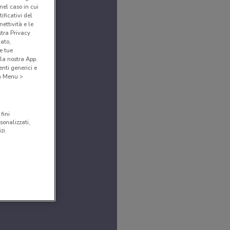
(nel caso in cui
ificativi del
ettività e le
stra Privacy
cato,
e tue
la nostra App.
nti generici e
 a Menu >
fini
sonalizzati,
zi.