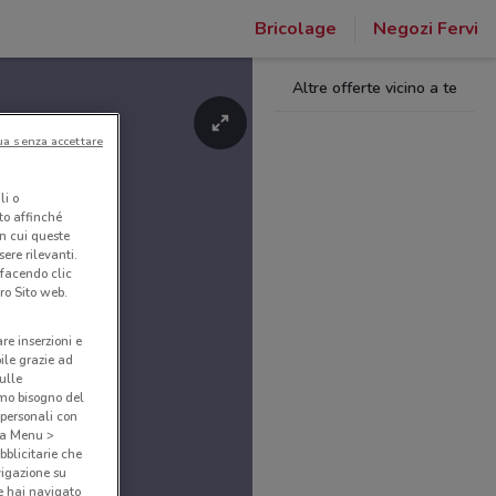
Bricolage
Negozi Fervi
Altre offerte vicino a te
ua senza accettare
li o
nto affinché
in cui queste
ere rilevanti.
 facendo clic
ro Sito web.
are inserzioni e
bile grazie ad
sulle
amo bisogno del
 personali con
o a Menu >
bblicitarie che
vigazione su
e hai navigato