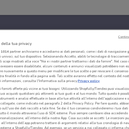
Contin
 della tua privacy
i
1014
partner archiviamo e accediamo ai dati personali, come i dati di navigazione g
ri univoci, sul tuo dispositivo. Selezionando Accetto, abiliti le tecnologie di tracciame
li scopi mostrati alla voce "Noi e i nostri partner trattiamo i dati da fornire". Nel caso 
ovessero essere disabilitate, alcuni contenuti e annunci visualizzati potrebbero non ess
re nuovamente a questo menu per modificare le tue scelte o per revocare il consenso
tra finalità in fondo alla pagina web. Tali scelte avranno effetto nel contesto del nost
 informazioni, consulta l'Informativa sulla privacy.
Privacy policy
i fornirti offerte più vicine ai tuoi bisogni: Utilizzando Shopfully/Tiendeo puoi visualizz
i tuoi acquisti quotidiani più attinenti ai tuoi gusti e al tuo mondo. Tutto questo è possi
 strumenti e analisi effettuate in base alle tue attività all'interno dell'applicazione e 
collegate, come indicato nel paragrafo 2 della Privacy Policy. Per fare questo, abbi
 sull'uso dei dati raccolti a tale fine. Se dai il tuo consenso condivideremo i tuoi dati
tutto il mondo attraverso l’uso di SDK esterne. Puoi sempre cambiare idea accedend
rsonalizzazione, all’interno della nostra App. Cosa succede se accetti: Le inserzioni pu
i all'interno dell’app potranno trattare di argomenti relativi alla tua cronologia di na
esterne a Shopfully/Tiendeo. Ad esempio, se un servizio a noi collegato ci informa ch