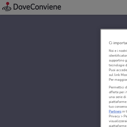
Ci importa
Noi e i nostr
identificato
supportino g
tecnologie d
Puoi accede
sul link Mos
Per maggiori
Permettici d
offerte per 
una serie di
piattaforme 
tuo consenso
Partners
in 
Privacy > Pe
visualizzera
piattaforme 