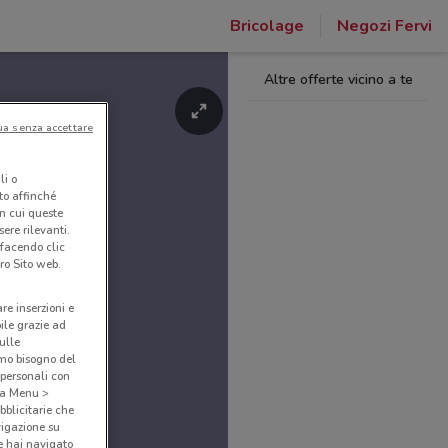
Bricolage
Negozi Fervi
Altre offerte vicino a te
ua senza accettare
li o
nto affinché
in cui queste
ere rilevanti.
 facendo clic
ro Sito web.
are inserzioni e
bile grazie ad
sulle
amo bisogno del
 personali con
o a Menu >
bblicitarie che
vigazione su
e hai navigato