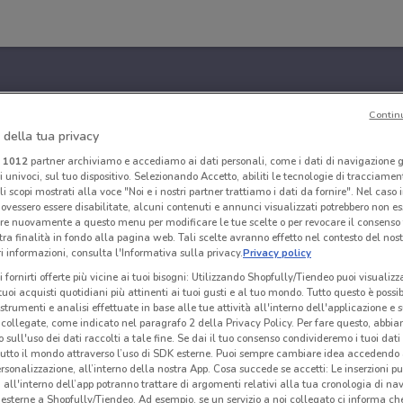
Contin
 della tua privacy
i
1012
partner archiviamo e accediamo ai dati personali, come i dati di navigazione g
ri univoci, sul tuo dispositivo. Selezionando Accetto, abiliti le tecnologie di tracciame
li scopi mostrati alla voce "Noi e i nostri partner trattiamo i dati da fornire". Nel caso 
ovessero essere disabilitate, alcuni contenuti e annunci visualizzati potrebbero non ess
re nuovamente a questo menu per modificare le tue scelte o per revocare il consenso
tra finalità in fondo alla pagina web. Tali scelte avranno effetto nel contesto del nost
 informazioni, consulta l'Informativa sulla privacy.
Privacy policy
i fornirti offerte più vicine ai tuoi bisogni: Utilizzando Shopfully/Tiendeo puoi visualizz
i tuoi acquisti quotidiani più attinenti ai tuoi gusti e al tuo mondo. Tutto questo è possi
 strumenti e analisi effettuate in base alle tue attività all'interno dell'applicazione e 
collegate, come indicato nel paragrafo 2 della Privacy Policy. Per fare questo, abbi
 sull'uso dei dati raccolti a tale fine. Se dai il tuo consenso condivideremo i tuoi dati
tutto il mondo attraverso l’uso di SDK esterne. Puoi sempre cambiare idea accedend
rsonalizzazione, all’interno della nostra App. Cosa succede se accetti: Le inserzioni pu
i all'interno dell’app potranno trattare di argomenti relativi alla tua cronologia di na
esterne a Shopfully/Tiendeo. Ad esempio, se un servizio a noi collegato ci informa ch