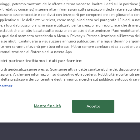
i viaggi, potremo mostrarti delle offerte a tema vacanze. Inoltre, i dati sulla posizione 
o il relativo consenso) insieme alle informazioni sulle prestazioni della rete e agli ident
 possono essere raccolte e condivisi con terze parti per comprendere e migliorare la conn
pplicative sulle delle reti wireless, come meglio indicato nel paragrafo 13.b della no
re, i tuoi dati possono anche essere utilizzati per la creazione di report, ricerche di mer
 e statistiche, analisi basate sulla posizione e analisi delle tendenze. Puoi modificare l
in qualsiasi momento accedendo a Menu > Privacy > Personalizzazione all'interno del
 se rifiuti: Continuerai a visualizzare annunci pubblicitari, ma riguarderanno argome
te non saranno rilevanti per i tuoi interessi. Potrai sempre cambiare idea accedendo
rsonalizzazione all'interno della nostra App.
stri partner trattiamo i dati per fornire:
ti di geolocalizzazione precisi. Scansione attiva delle caratteristiche del dispositivo ai 
icazione. Archiviare informazioni su dispositivo e/o accedervi. Pubblicità e contenuti per
delle prestazioni dei contenuti e degli annunci, ricerche sul pubblico, sviluppo di servi
partner
Mostra finalità
Accetto