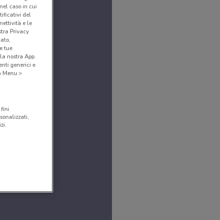
(nel caso in cui
ificativi del
ettività e le
stra Privacy
cato,
e tue
la nostra App.
nti generici e
 a Menu >
fini
sonalizzati,
zi.