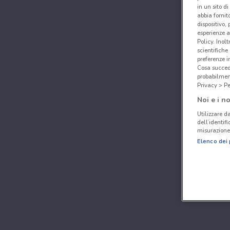
in un sito d
abbia fornit
dispositivo,
esperienze a
Policy. Inolt
scientifiche
preferenze 
Cosa succede
probabilmen
Privacy > Pe
Noi e i no
Utilizzare da
dell’identif
misurazione 
Elenco dei 