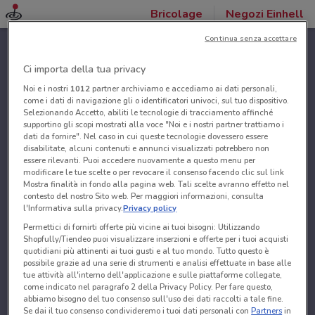
Bricolage
Negozi Einhell
Continua senza accettare
Ci importa della tua privacy
Noi e i nostri
1012
partner archiviamo e accediamo ai dati personali,
come i dati di navigazione gli o identificatori univoci, sul tuo dispositivo.
Selezionando Accetto, abiliti le tecnologie di tracciamento affinché
supportino gli scopi mostrati alla voce "Noi e i nostri partner trattiamo i
dati da fornire". Nel caso in cui queste tecnologie dovessero essere
disabilitate, alcuni contenuti e annunci visualizzati potrebbero non
essere rilevanti. Puoi accedere nuovamente a questo menu per
modificare le tue scelte o per revocare il consenso facendo clic sul link
Mostra finalità in fondo alla pagina web. Tali scelte avranno effetto nel
contesto del nostro Sito web. Per maggiori informazioni, consulta
l'Informativa sulla privacy.
Privacy policy
Permettici di fornirti offerte più vicine ai tuoi bisogni: Utilizzando
Shopfully/Tiendeo puoi visualizzare inserzioni e offerte per i tuoi acquisti
quotidiani più attinenti ai tuoi gusti e al tuo mondo. Tutto questo è
possibile grazie ad una serie di strumenti e analisi effettuate in base alle
tue attività all'interno dell'applicazione e sulle piattaforme collegate,
come indicato nel paragrafo 2 della Privacy Policy. Per fare questo,
abbiamo bisogno del tuo consenso sull'uso dei dati raccolti a tale fine.
Se dai il tuo consenso condivideremo i tuoi dati personali con
Partners
in