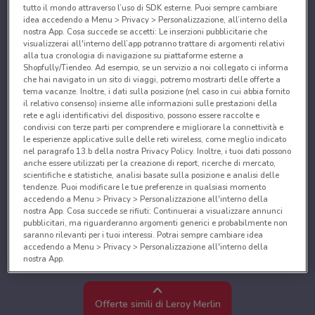
tutto il mondo attraverso l’uso di SDK esterne. Puoi sempre cambiare
idea accedendo a Menu > Privacy > Personalizzazione, all’interno della
nostra App. Cosa succede se accetti: Le inserzioni pubblicitarie che
visualizzerai all'interno dell’app potranno trattare di argomenti relativi
alla tua cronologia di navigazione su piattaforme esterne a
Shopfully/Tiendeo. Ad esempio, se un servizio a noi collegato ci informa
che hai navigato in un sito di viaggi, potremo mostrarti delle offerte a
tema vacanze. Inoltre, i dati sulla posizione (nel caso in cui abbia fornito
il relativo consenso) insieme alle informazioni sulle prestazioni della
rete e agli identificativi del dispositivo, possono essere raccolte e
condivisi con terze parti per comprendere e migliorare la connettività e
le esperienze applicative sulle delle reti wireless, come meglio indicato
nel paragrafo 13.b della nostra Privacy Policy. Inoltre, i tuoi dati possono
anche essere utilizzati per la creazione di report, ricerche di mercato,
scientifiche e statistiche, analisi basate sulla posizione e analisi delle
tendenze. Puoi modificare le tue preferenze in qualsiasi momento
accedendo a Menu > Privacy > Personalizzazione all'interno della
nostra App. Cosa succede se rifiuti: Continuerai a visualizzare annunci
pubblicitari, ma riguarderanno argomenti generici e probabilmente non
saranno rilevanti per i tuoi interessi. Potrai sempre cambiare idea
accedendo a Menu > Privacy > Personalizzazione all'interno della
nostra App.
Noi e i nostri partner trattiamo i dati per fornire:
Utilizzare dati di geolocalizzazione precisi. Scansione attiva delle
Offerte simili di Leroy Merlin
caratteristiche del dispositivo ai fini dell’identificazione. Archiviare