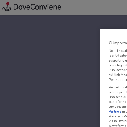
Ci importa
Noi e i nostr
identificato
supportino g
tecnologie d
Puoi accede
sul link Mos
Per maggiori
Permettici d
offerte per 
una serie di
piattaforme 
tuo consenso
Partners
in 
Privacy > Pe
visualizzera
piattaforme 