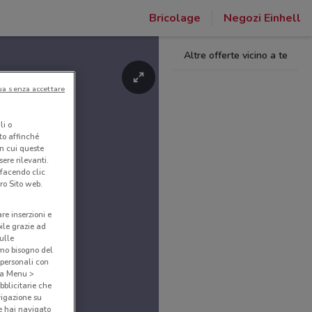
Bricolage
Negozi Einhell
Altre offerte vicino a te
ua senza accettare
li o
nto affinché
in cui queste
ere rilevanti.
 facendo clic
ro Sito web.
are inserzioni e
bile grazie ad
sulle
amo bisogno del
 personali con
o a Menu >
bblicitarie che
vigazione su
e hai navigato