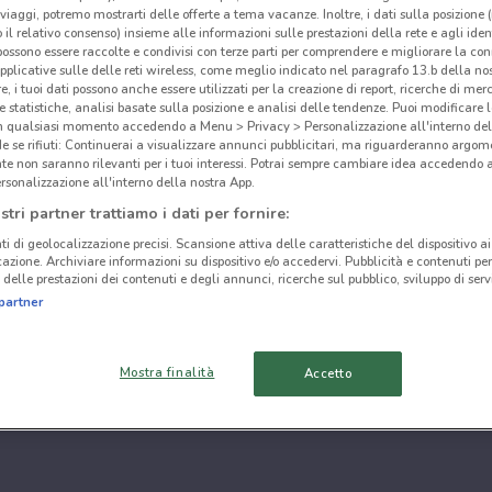
i viaggi, potremo mostrarti delle offerte a tema vacanze. Inoltre, i dati sulla posizione 
o il relativo consenso) insieme alle informazioni sulle prestazioni della rete e agli ident
 possono essere raccolte e condivisi con terze parti per comprendere e migliorare la conn
pplicative sulle delle reti wireless, come meglio indicato nel paragrafo 13.b della no
re, i tuoi dati possono anche essere utilizzati per la creazione di report, ricerche di mer
 e statistiche, analisi basate sulla posizione e analisi delle tendenze. Puoi modificare l
in qualsiasi momento accedendo a Menu > Privacy > Personalizzazione all'interno del
 se rifiuti: Continuerai a visualizzare annunci pubblicitari, ma riguarderanno argome
te non saranno rilevanti per i tuoi interessi. Potrai sempre cambiare idea accedendo
rsonalizzazione all'interno della nostra App.
stri partner trattiamo i dati per fornire:
ti di geolocalizzazione precisi. Scansione attiva delle caratteristiche del dispositivo ai 
icazione. Archiviare informazioni su dispositivo e/o accedervi. Pubblicità e contenuti per
delle prestazioni dei contenuti e degli annunci, ricerche sul pubblico, sviluppo di servi
partner
Mostra finalità
Accetto