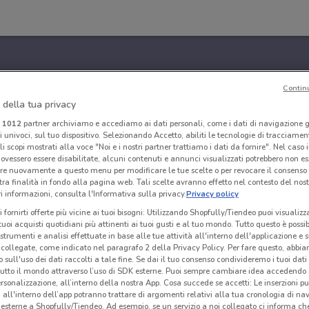
Contin
 della tua privacy
i
1012
partner archiviamo e accediamo ai dati personali, come i dati di navigazione g
ri univoci, sul tuo dispositivo. Selezionando Accetto, abiliti le tecnologie di tracciame
li scopi mostrati alla voce "Noi e i nostri partner trattiamo i dati da fornire". Nel caso 
ovessero essere disabilitate, alcuni contenuti e annunci visualizzati potrebbero non ess
re nuovamente a questo menu per modificare le tue scelte o per revocare il consenso
tra finalità in fondo alla pagina web. Tali scelte avranno effetto nel contesto del nost
 informazioni, consulta l'Informativa sulla privacy.
Privacy policy
i fornirti offerte più vicine ai tuoi bisogni: Utilizzando Shopfully/Tiendeo puoi visualizz
i tuoi acquisti quotidiani più attinenti ai tuoi gusti e al tuo mondo. Tutto questo è possi
 strumenti e analisi effettuate in base alle tue attività all'interno dell'applicazione e 
collegate, come indicato nel paragrafo 2 della Privacy Policy. Per fare questo, abbi
 sull'uso dei dati raccolti a tale fine. Se dai il tuo consenso condivideremo i tuoi dati
tutto il mondo attraverso l’uso di SDK esterne. Puoi sempre cambiare idea accedend
rsonalizzazione, all’interno della nostra App. Cosa succede se accetti: Le inserzioni pu
i all'interno dell’app potranno trattare di argomenti relativi alla tua cronologia di na
esterne a Shopfully/Tiendeo. Ad esempio, se un servizio a noi collegato ci informa ch