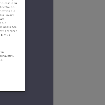
(nel caso in cui
ificativi del
ettività e le
stra Privacy
cato,
e tue
la nostra App.
nti generici e
 a Menu >
fini
sonalizzati,
zi.