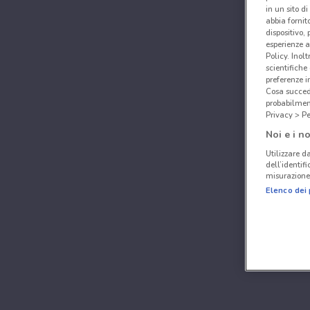
in un sito d
abbia fornit
dispositivo,
esperienze a
Policy. Inolt
scientifiche
preferenze 
Cosa succede
probabilmen
Privacy > Pe
Noi e i no
Utilizzare da
dell’identif
misurazione 
Elenco dei 