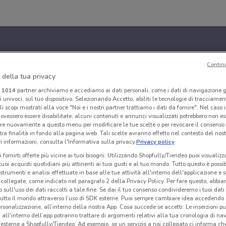
Contin
 della tua privacy
i
1014
partner archiviamo e accediamo ai dati personali, come i dati di navigazione g
ri univoci, sul tuo dispositivo. Selezionando Accetto, abiliti le tecnologie di tracciame
li scopi mostrati alla voce "Noi e i nostri partner trattiamo i dati da fornire". Nel caso 
ovessero essere disabilitate, alcuni contenuti e annunci visualizzati potrebbero non ess
re nuovamente a questo menu per modificare le tue scelte o per revocare il consenso
tra finalità in fondo alla pagina web. Tali scelte avranno effetto nel contesto del nost
 informazioni, consulta l'Informativa sulla privacy.
Privacy policy
i fornirti offerte più vicine ai tuoi bisogni: Utilizzando Shopfully/Tiendeo puoi visualizz
i tuoi acquisti quotidiani più attinenti ai tuoi gusti e al tuo mondo. Tutto questo è possi
 strumenti e analisi effettuate in base alle tue attività all'interno dell'applicazione e 
collegate, come indicato nel paragrafo 2 della Privacy Policy. Per fare questo, abbi
 sull'uso dei dati raccolti a tale fine. Se dai il tuo consenso condivideremo i tuoi dati
tutto il mondo attraverso l’uso di SDK esterne. Puoi sempre cambiare idea accedend
rsonalizzazione, all’interno della nostra App. Cosa succede se accetti: Le inserzioni pu
i all'interno dell’app potranno trattare di argomenti relativi alla tua cronologia di na
esterne a Shopfully/Tiendeo. Ad esempio, se un servizio a noi collegato ci informa ch