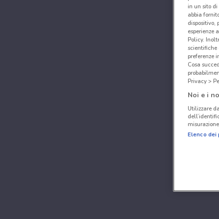
in un sito d
abbia fornit
dispositivo,
esperienze a
Policy. Inolt
scientifiche
preferenze 
Cosa succede
probabilmen
Privacy > Pe
Noi e i no
Utilizzare da
dell’identif
misurazione 
Elenco dei 