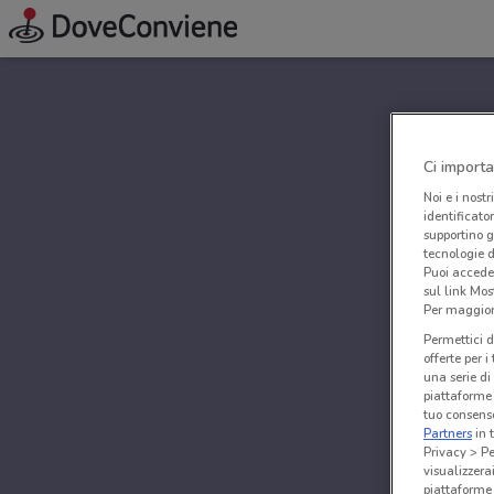
Ci importa
Noi e i nostr
identificato
supportino g
tecnologie d
Puoi accede
sul link Mos
Per maggiori
Permettici d
offerte per 
una serie di
piattaforme 
tuo consenso
Partners
in 
Privacy > Pe
visualizzera
piattaforme 