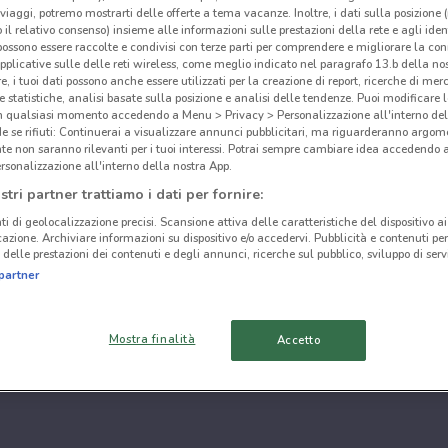
i viaggi, potremo mostrarti delle offerte a tema vacanze. Inoltre, i dati sulla posizione 
o il relativo consenso) insieme alle informazioni sulle prestazioni della rete e agli ident
 possono essere raccolte e condivisi con terze parti per comprendere e migliorare la conn
pplicative sulle delle reti wireless, come meglio indicato nel paragrafo 13.b della no
re, i tuoi dati possono anche essere utilizzati per la creazione di report, ricerche di mer
 e statistiche, analisi basate sulla posizione e analisi delle tendenze. Puoi modificare l
in qualsiasi momento accedendo a Menu > Privacy > Personalizzazione all'interno del
 se rifiuti: Continuerai a visualizzare annunci pubblicitari, ma riguarderanno argome
te non saranno rilevanti per i tuoi interessi. Potrai sempre cambiare idea accedendo
rsonalizzazione all'interno della nostra App.
stri partner trattiamo i dati per fornire:
ti di geolocalizzazione precisi. Scansione attiva delle caratteristiche del dispositivo ai 
icazione. Archiviare informazioni su dispositivo e/o accedervi. Pubblicità e contenuti per
delle prestazioni dei contenuti e degli annunci, ricerche sul pubblico, sviluppo di servi
partner
Mostra finalità
Accetto