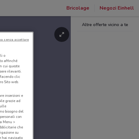
Bricolage
Negozi Einhell
Altre offerte vicino a te
ua senza accettare
li o
nto affinché
in cui queste
ere rilevanti.
 facendo clic
ro Sito web.
are inserzioni e
bile grazie ad
sulle
amo bisogno del
 personali con
o a Menu >
bblicitarie che
vigazione su
e hai navigato