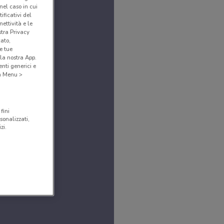
(nel caso in cui
ificativi del
ettività e le
stra Privacy
cato,
e tue
la nostra App.
nti generici e
 a Menu >
fini
sonalizzati,
zi.